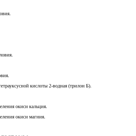
овия.
ловия.
вия.
етрауксусной кислоты 2-водная (трилон Б).
еления окиси кальция.
еления окиси магния.