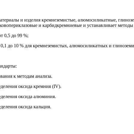
материалы и изделия кремнеземистые, алюмосиликатные, глиноз
ковопериклазовые и карбидкремниевые и устанавливает методы 
т 0,5 до 99 %;
т 0,1 до 10 % для кремнеземистых, алюмосиликатных и глинозем
андарты:
вания к методам анализа.
деления оксида кремния (IV).
еделения оксида алюминия.
деления оксида кальция.