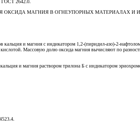
о ГОСТ 2642.0.
ОКСИДА МАГНИЯ В ОГНЕУПОРНЫХ МАТЕРИАЛАХ И ИЗДЕ
 кальция и магния с индикатором 1,2-(пиридил-азо)-2-нафтолом
кислотой. Массовую долю оксида магния вычисляют по разности
кальция и магния раствором трилона Б с индикатором эриохро
4523.4.