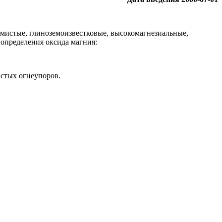
емистые, глиноземоизвестковые, высокомагнезиальные,
определения оксида магния:
истых огнеупоров.