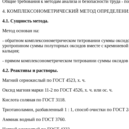
Общие требования к методам анализа и безопасности труда - п
4. КОМПЛЕКСОНОМЕТРИЧЕСКИЙ МЕТОД ОПРЕДЕЛЕНИЯ 
4.1. Сущность метода.
Метод основан на:
- обратном комплексонометрическом титровании суммы оксидов
уротропином суммы полуторных оксидов вместе с кремниевой 
кальция;
- прямом комплексонометрическом титровании суммы оксидов 
4.2. Реактивы и растворы.
Магний сернокислый по ГОСТ 4523, х. ч.
Оксид магния марки 11-2 по ГОСТ 4526, х. ч. или ос. ч.
Кислота соляная по ГОСТ 3118.
Триэтаноламин, разбавленный 1 : 1, способ очистки по ГОСТ 2
Аммиак водный по ГОСТ 3760.