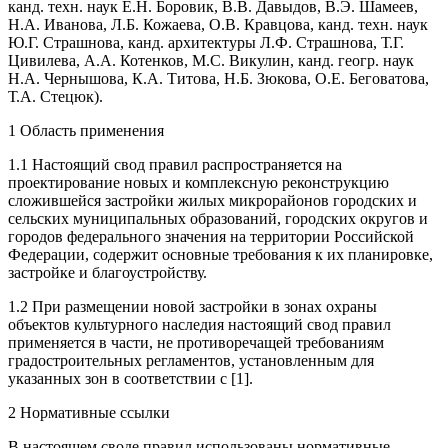
канд. техн. наук Е.Н. Боровик, В.В. Давыдов, В.Э. Шамеев,
Н.А. Иванова, Л.Б. Кожаева, О.В. Кравцова, канд. техн. наук
Ю.Г. Страшнова, канд. архитектуры Л.Ф. Страшнова, Т.Г.
Цивилева, А.А. Котенков, М.С. Викулин, канд. геогр. наук
Н.А. Чернышова, К.А. Титова, Н.Б. Зюкова, О.Е. Беговатова,
Т.А. Стецюк).
1 Область применения
1.1 Настоящий свод правил распространяется на
проектирование новых и комплексную реконструкцию
сложившейся застройки жилых микрорайонов городских и
сельских муниципальных образований, городских округов и
городов федерального значения на территории Российской
Федерации, содержит основные требования к их планировке,
застройке и благоустройству.
1.2 При размещении новой застройки в зонах охраны
объектов культурного наследия настоящий свод правил
применяется в части, не противоречащей требованиям
градостроительных регламентов, установленным для
указанных зон в соответствии с [1].
2 Нормативные ссылки
В настоящем своде правил использованы нормативные