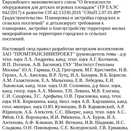
Евразийского экономического союза "О безопасности
оборудования для детских игровых площадок" (ТР ЕАЭС
042/2017) в развитие СП 42.13330.2016 "СНиП 2.07.01-89*
Градостроительство. Планировка и застройка городских и
сельских поселений" и детализирует требования к
планировке, застройке и благоустройству территории жилых
микрорайонов на территории городских и сельских
поселений.
Настоящий свод правил разработан авторским коллективом:
ЗАО "ПРОМТРАНСНИИПРОЕКТ" (руководитель темы - д-р
техн. наук Л.А. Андреева, канд. техн. наук А.Г. Колчанов,
И.П. Потапов, А.В. Багинов); ГАУ "Институт Генплана
Москвы" (О.А. Гармаш, О.Д. Григорьев, М.Г. Крестмейн, Н.В.
Герлих, А.А. Авилова, В.Р. Лутц, И.А. Бахирев, В.Б. Борисов,
А.М. Галактионов, Е.А. Малыхина, Е.В. Лебедева, Е.И.
Львовская, канд. техн. наук О.И. Соломина, д-р биол. наук,
канд. геогр. наук А.А. Минин, Т.Н. Левина, М.В. Елагина,
С.И. Сахарова, Т.С. Арефьева, О.В. Герасимова, канд. техн.
наук Н.К. Кирюшина, канд. биол. наук А.В. Харлашина, канд.
геол.-минерал. наук О.Ю. Кузнецова, В.В. Караковский, А.Р.
Юдинцов, А.Б. Алексеев, С.С. Шкерис, канд. техн. наук А.С.
Рябов, О.Б. Воронцова, И.И. Рябикина, А.А. Буров, И.А.
Антипова, А.Ф. Клюкин, В.М. Веткина, Н.В. Шадикян, Н.С.
Сладкова, О.Н. Пивоварова, С.Е. Колединский, Г.В. Ермакова,