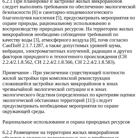
6.2.1 При планировке и застройке жилых микрорайонов
следует выполнять требования по обеспечению экологической
безопасности [6] и санитарно-эпидемиологического
благополучия населения [5], предусматривать мероприятия по
охране природы, рациональному использованию и
воспроизводству природных ресурсов. На территории жилых
микрорайонов необходимо соблюдение требований по
качеству воды [3], атмосферного воздуха [8], почв согласно
СанПиН 2.1.7.1287, а также допустимых уровней шума,
вибрации, электромагнитных излучений, радиации и других
факторов природного и техногенного происхождения (СН
2.2.4/2.1.8.562, СН 2.2.4/2.1.8.566, СН 2.2.4/2.1.8.583).
Примечание - При увеличении существующей плотности
жилой застройки при комплексной реконструкции
сложившейся застройки жилых микрорайонов в зонах
чрезвычайной экологической ситуации и в зонах
экологического бедствия (определенных по критериям оценки
экологической обстановки территорий [11]) следует
предусматривать необходимые мероприятия по охране
окружающей среды.
Рациональное использование и охрана природных ресурсов
6.2.2 Размещение на территории жилых микрорайонов
объектов в границах водоохранных зон и прибрежных