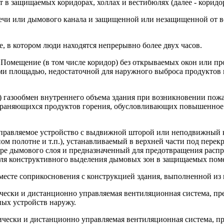
в защищаемых коридорах, холлах и вестибюлях (далее - коридо
печи или дымового канала и защищенной или незащищенной от в
 в котором люди находятся непрерывно более двух часов.
е: Помещение (в том числе коридор) без открываемых окон или 
ми площадью, недостаточной для наружного выброса продуктов
) газообмен внутреннего объема здания при возникновении по
страняющихся продуктов горения, обусловливающих повышенное
управляемое устройство с выдвижной шторой или неподвижный 
аном полотне и т.п.), устанавливаемый в верхней части под пе
ре дымового слоя и предназначенный для предотвращения расп
 для конструктивного выделения дымовых зон в защищаемых пом
 месте соприкосновения с конструкцией здания, выполненной из 
ески и дистанционно управляемая вентиляционная система, пре
ых устройств наружу.
ически и дистанционно управляемая вентиляционная система, п