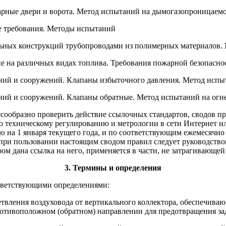
арные двери и ворота. Метод испытаний на дымогазопроницаемо
 требования. Методы испытаний
ьных конструкций трубопроводами из полимерных материалов. 
 на различных видах топлива. Требования пожарной безопасн
ий и сооружений. Клапаны избыточного давления. Метод испыт
ий и сооружений. Клапаны обратные. Метод испытаний на огне
сообразно проверить действие ссылочных стандартов, сводов п
 по техническому регулированию и метрологии в сети Интернет
ю на 1 января текущего года, и по соответствующим ежемесяч
о при пользовании настоящим сводом правил следует руководств
ом дана ссылка на него, применяется в части, не затрагивающей 
3. Термины и определения
тветствующими определениями:
етвления воздуховода от вертикального коллектора, обеспечива
 противоположном (обратном) направлении для предотвращения 