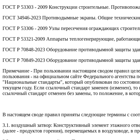
ГОСТ Р 53303 - 2009 Конструкции строительные. Противопож
ГОСТ 34946-2023 Противодымные экраны. Общие технические
ГОСТ Р 53306 - 2009 Узлы пересечения ограждающих строител
ГОСТ Р 53321-2009 Аппараты теплогенерирующие, работающие
ГОСТ Р 70848-2023 Оборудование противодымной защиты здан
ГОСТ Р 70849-2023 Оборудование противодымной защиты здан
Примечание - При пользовании настоящим сводом правил целе
пользования - на официальном сайте Федерального агентства
"Национальные стандарты", который опубликован по состояни
текущем году. Если ссылочный стандарт заменен (изменен), т
ссылочный стандарт отменен без замены, то положение, в котор
В настоящем своде правил приняты следующие термины с соо
3.1. воздушный затвор: Конструктивный элемент этажного отв
(далее - продуктов горения), перемещаемых в воздуховоде, в