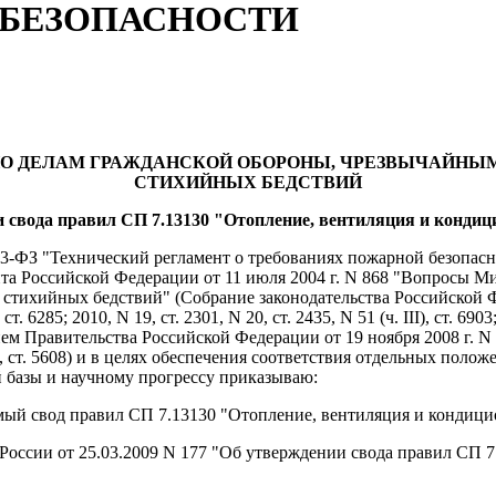
 БЕЗОПАСНОСТИ
О ДЕЛАМ ГРАЖДАНСКОЙ ОБОРОНЫ, ЧРЕЗВЫЧАЙНЫ
СТИХИЙНЫХ БЕДСТВИЙ
нии свода правил СП 7.13130 "Отопление, вентиляция и конди
123-ФЗ "Технический регламент о требованиях пожарной безопас
езидента Российской Федерации от 11 июля 2004 г. N 868 "Вопрос
хийных бедствий" (Собрание законодательства Российской Федера
ст. 6285; 2010, N 19, ст. 2301, N 20, ст. 2435, N 51 (ч. III), ст. 6903;
овлением Правительства Российской Федерации от 19 ноября 2008 г
 ст. 5608) и в целях обеспечения соответствия отдельных полож
 базы и научному прогрессу приказываю:
гаемый свод правил СП 7.13130 "Отопление, вентиляция и конди
 России от 25.03.2009 N 177 "Об утверждении свода правил СП 