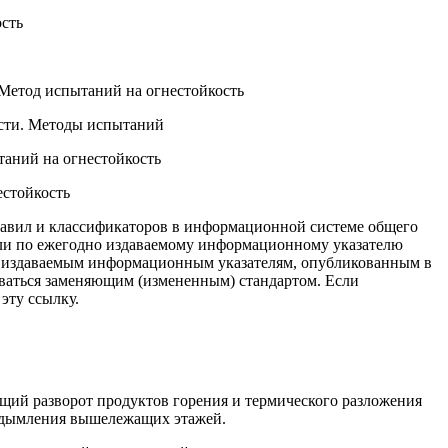
сть
Метод испытаний на огнестойкость
ости. Методы испытаний
аний на огнестойкость
стойкость
равил и классификаторов в информационной системе общего
 или по ежегодно издаваемому информационному указателю
но издаваемым информационным указателям, опубликованным в
оваться заменяющим (измененным) стандартом. Если
эту ссылку.
ющий разворот продуктов горения и термического разложения
задымления вышележащих этажей.