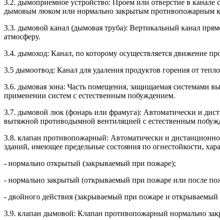
3.2. дымоприемное устройство: Проем или отверстие в канале
дымовым люком или нормально закрытым противопожарным к
3.3. дымовой канал (дымовая труба): Вертикальный канал прямо
атмосферу.
3.4. дымоход: Канал, по которому осуществляется движение пр
3.5 дымоотвод: Канал для удаления продуктов горения от теп
3.6. дымовая зона: Часть помещения, защищаемая системами в
применении систем с естественным побуждением.
3.7. дымовой люк (фонарь или фрамуга): Автоматически и д
вытяжной противодымной вентиляцией с естественным побужд
3.8. клапан противопожарный: Автоматически и дистанционно
зданий, имеющее предельные состояния по огнестойкости, хар
- нормально открытый (закрываемый при пожаре);
- нормально закрытый (открываемый при пожаре или после пож
- двойного действия (закрываемый при пожаре и открываемый 
3.9. клапан дымовой: Клапан противопожарный нормально зак