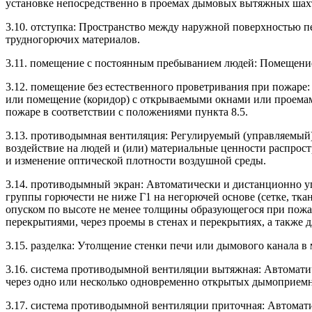
установке непосредственно в проемах дымовых вытяжных шахт 
3.10. отступка: Пространство между наружной поверхностью 
трудногорючих материалов.
3.11. помещение с постоянным пребыванием людей: Помещение,
3.12. помещение без естественного проветривания при пожар
или помещение (коридор) с открываемыми окнами или проема
пожаре в соответствии с положениями пункта 8.5.
3.13. противодымная вентиляция: Регулируемый (управляемый
воздействие на людей и (или) материальные ценности распро
и изменение оптической плотности воздушной среды.
3.14. противодымный экран: Автоматически и дистанционно 
группы горючести не ниже Г1 на негорючей основе (сетке, тк
опуском по высоте не менее толщины образующегося при пожа
перекрытиями, через проемы в стенах и перекрытиях, а также
3.15. разделка: Утолщение стенки печи или дымового канала в
3.16. система противодымной вентиляции вытяжная: Автоматич
через одно или несколько одновременно открытых дымоприемн
3.17. система противодымной вентиляции приточная: Автомат