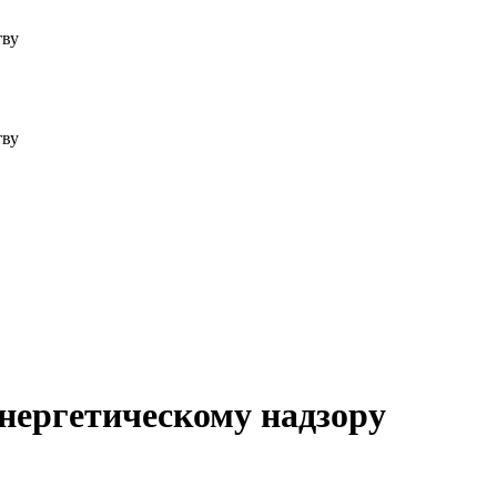
тву
тву
нергетическому надзору