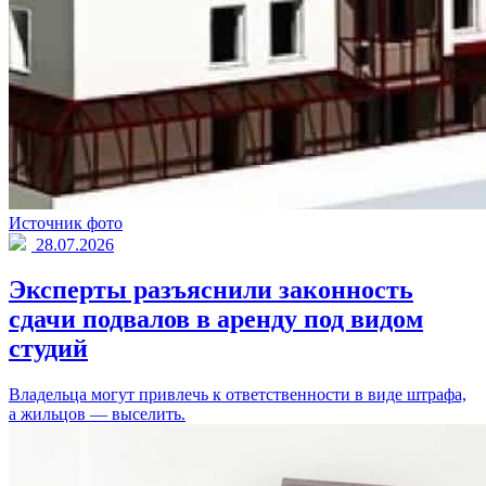
Источник фото
28.07.2026
Эксперты разъяснили законность
сдачи подвалов в аренду под видом
студий
Владельца могут привлечь к ответственности в виде штрафа,
а жильцов — выселить.