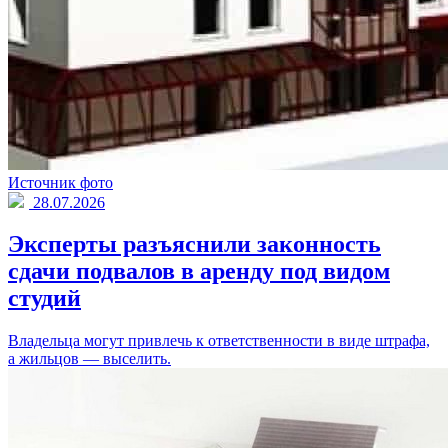
Источник фото
28.07.2026
Эксперты разъяснили законность
сдачи подвалов в аренду под видом
студий
Владельца могут привлечь к ответственности в виде штрафа,
а жильцов — выселить.