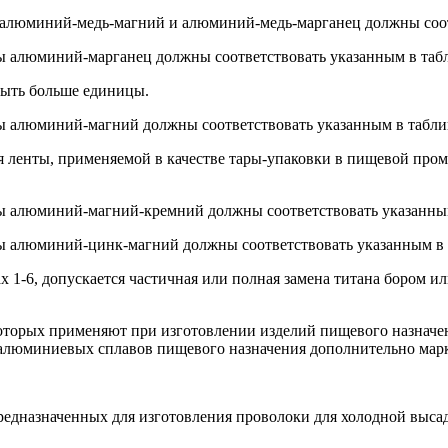
 алюминий-медь-магний и алюминий-медь-марганец должны соот
ы алюминий-марганец должны соответствовать указанным в табл
быть больше единицы.
ы алюминий-магний должны соответствовать указанным в табли
я ленты, применяемой в качестве тары-упаковки в пищевой пром
ы алюминий-магний-кремний должны соответствовать указанным
ы алюминий-цинк-магний должны соответствовать указанным в 
ах 1-6, допускается частичная или полная замена титана бор
торых применяют при изготовлении изделий пищевого назначени
и алюминиевых сплавов пищевого назначения дополнительно ма
редназначенных для изготовления проволоки для холодной высад