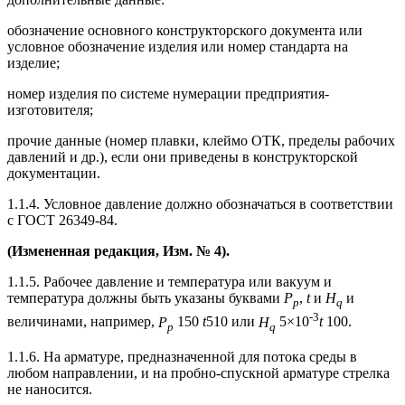
обозначение основного конструкторского документа или
условное обозначение изделия или номер стандарта на
изделие;
номер изделия по системе нумерации предприятия-
изготовителя;
прочие данные (номер плавки, клеймо ОТК, пределы рабочих
давлений и др.), если они приведены в конструкторской
документации.
1.1.4. Условное давление должно обозначаться в соответствии
с ГОСТ 26349-84.
(Измененная редакция, Изм. № 4).
1.1.5. Рабочее давление и температура или вакуум и
температура должны быть указаны буквами
Р
,
t
и
Н
и
р
q
-3
величинами, например,
Р
150
t
510 или
Н
5×10
t
100.
р
q
1.1.6. На арматуре, предназначенной для потока среды в
любом направлении, и на пробно-спускной арматуре стрелка
не наносится.