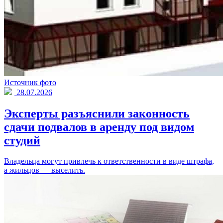
Источник фото
28.07.2026
Эксперты разъяснили законность
сдачи подвалов в аренду под видом
студий
Владельца могут привлечь к ответственности в виде штрафа,
а жильцов — выселить.