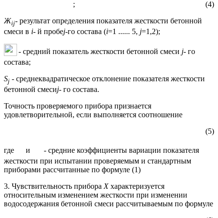
; (4)
Ж
- результат определения показателя жесткости бетонной
ij
смеси в
i
- й пробе
j
-го состава (
i
=1 ...... 5,
j
=1,2);
- средний показатель жесткости бетонной смеси
j
- го
состава;
S
- среднеквадратическое отклонение показателя жесткости
j
бетонной смеси
j
- го состава.
Точность проверяемого прибора признается
удовлетворительной, если выполняется соотношение
(5)
где
и
- средние коэффициенты вариации показателя
жесткости при испытании проверяемым и стандартным
приборами рассчитанные по формуле (1)
3. Чувствительность прибора
Х
характеризуется
относительным изменением жесткости при изменении
водосодержания бетонной смеси рассчитываемым по формуле