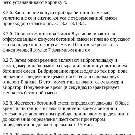
чего устанавливают воронку 4.
3.2.6. Заполнение конуса прибора бетонной смесью,
уплотнение ее и снятие конуса с отформованной смеси
производят согласно пп. 3.1.3.2 - 3.1.3.4.
3.2.6. Поворотом штатива 5 диск 8 устанавливают над
отформованным конусом бетонной смеси и плавно опускают
его на поверхность конуса смеси. Штатив закрепляют в
фиксирующей втулке 7 зажимным винтом.
3.2.7. Затем одновременно включают виброплощадку и
секундомер и наблюдают за выравниванием и уплотнением
бетонной смеси. Вибрирование производят до тех пор, пока
не начнется выделение цементного теста из любых двух
отверстий диска. В этот момент выключают секундомер и
вибратор. Полученное время (в секундах) характеризует
жесткость бетонной смеси.
3.2.8. Жесткость бетонной смеси определяют дважды. Общее
время испытания с начала заполнения конуса бетонной
смесью в установленном приборе при первом определении и
до окончания определения жесткости при втором
определении не должно превышать 15 мин.
3.2.9. Жесткость бетонной смеси вычисляют с округлением до