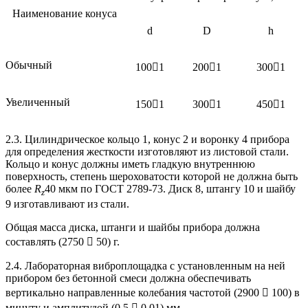
Наименование конуса
d
D
h
Обычный
1001
2001
3001
Увеличенный
1501
3001
4501
2.3. Цилиндрическое кольцо 1, конус 2 и воронку 4 прибора
для определения жесткости изготовляют из листовой стали.
Кольцо и конус должны иметь гладкую внутреннюю
поверхность, степень шероховатости которой не должна быть
более
R
40 мкм по ГОСТ 2789-73. Диск 8, штангу 10 и шайбу
z
9 изготавливают из стали.
Общая масса диска, штанги и шайбы прибора должна
составлять (2750  50) г.
2.4. Лабораторная виброплощадка с установленным на ней
прибором без бетонной смеси должна обеспечивать
вертикально направленные колебания частотой (2900  100) в
минуту и амплитудой (0,5  0,01) мм.