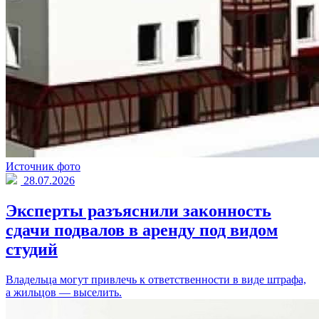
Источник фото
28.07.2026
Эксперты разъяснили законность
сдачи подвалов в аренду под видом
студий
Владельца могут привлечь к ответственности в виде штрафа,
а жильцов — выселить.