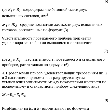
(6)
где
В
и
В
- водосодержание бетонной смеси двух
1
2
3
испытанных составов, л/м
.
Ж
и
Ж
- средние показатели жесткости двух испытанных
1
2
составов, рассчитанные по формуле (3).
Чувствительность проверяемого прибора признается
удовлетворительной, если выполняется соотношение
(7)
где
Х
и
Х
- чувствительность проверяемого и стандартного
п
с
приборов, рассчитанная по формуле (6).
4. Проверяемый прибор, удовлетворяющий требованиям пп. 2
и 3 настоящего приложения, градуируется путем
установления зависимости между показателями жесткости по
проверяемому и стандартному прибору следующего вида
Ж
=Б
+Б
Ж
с
о
1
п
(8)
Коэффициенты
Б
и
Б
рассчитывают по формулам
о
1