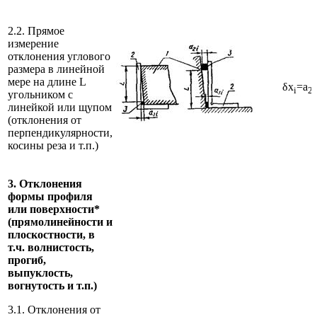
2.2. Прямое
измерение
отклонения углового
размера в линейной
мере на длине L
δx
=a
i
2i
угольником с
линейкой или щупом
(отклонения от
перпендикулярности,
косины реза и т.п.)
3. Отклонения
формы профиля
или поверхности*
(прямолинейности и
плоскостности, в
т.ч. волнистость,
прогиб,
выпуклость,
вогнутость и т.п.)
3.1. Отклонения от