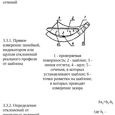
сечений
3.3.1. Прямое
измерение линейкой,
индикатором или
щупом отклонений
1 - проверяемая
реального профиля
поверхность; 2 - шаблон; 3 -
от шаблона
линия отсчета; 4 - щуп; 5 -
сечения, в которых
устанавливают шаблон; 6 -
точки разметки на шаблоне,
в которых проводят
измерение зазора
δx
=h
-h
i
i
i
3.3.2. Определение
отклонений от
где h
-
i
проектных значений