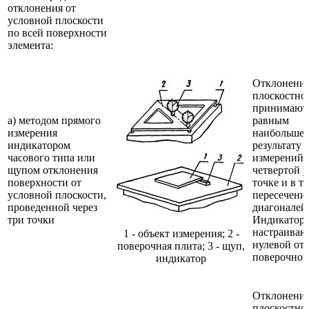
отклонения от
условной плоскости
по всей поверхности
элемента:
Отклонение
плоскостно
принимают
а) методом прямого
равным
измерения
наибольше
индикатором
результату 
часового типа или
измерений 
щупом отклонения
четвертой 
поверхности от
точке и в т
условной плоскости,
пересечени
проведенной через
диагоналей
три точки
Индикатор
настраиваю
1 - объект измерения; 2 -
нулевой отс
поверочная плита; 3 - щуп,
поверочной
индикатор
Отклонение
плоскостно