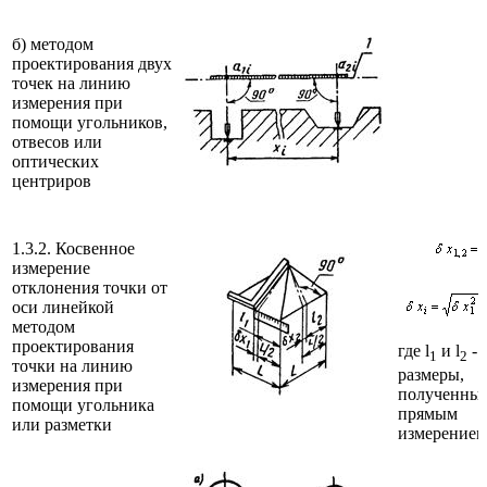
б) методом
проектирования двух
точек на линию
измерения при
помощи угольников,
отвесов или
оптических
центриров
1.3.2. Косвенное
измерение
отклонения точки от
оси линейкой
методом
проектирования
где l
и l
-
1
2
точки на линию
размеры,
измерения при
полученны
помощи угольника
прямым
или разметки
измерением