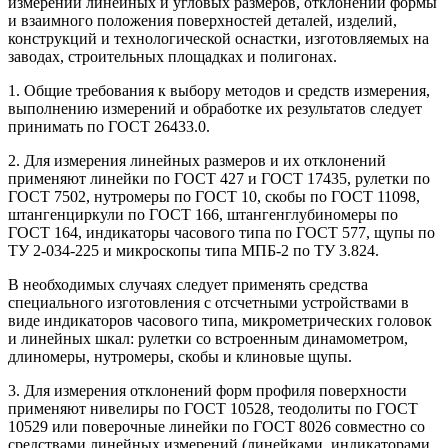
измерений линейных и угловых размеров, отклонений формы
и взаимного положения поверхностей деталей, изделий,
конструкций и технологической оснастки, изготовляемых на
заводах, строительных площадках и полигонах.
1. Общие требования к выбору методов и средств измерения,
выполнению измерений и обработке их результатов следует
принимать по ГОСТ 26433.0.
2. Для измерения линейных размеров и их отклонений
применяют линейки по ГОСТ 427 и ГОСТ 17435, рулетки по
ГОСТ 7502, нутромеры по ГОСТ 10, скобы по ГОСТ 11098,
штангенциркули по ГОСТ 166, штангенглубиномеры по
ГОСТ 164, индикаторы часового типа по ГОСТ 577, щупы по
ТУ 2-034-225 и микроскопы типа МПБ-2 по ТУ 3.824.
В необходимых случаях следует применять средства
специального изготовления с отсчетными устройствами в
виде индикаторов часового типа, микрометрических головок
и линейных шкал: рулетки со встроенным динамометром,
длиномеры, нутромеры, скобы и клиновые щупы.
3. Для измерения отклонений форм профиля поверхности
применяют нивелиры по ГОСТ 10528, теодолиты по ГОСТ
10529 или поверочные линейки по ГОСТ 8026 совместно со
средствами линейных измерений (линейками, индикаторами,