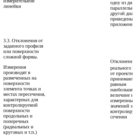
измерительной
одну из ди
линейки
параллельн
другой диа
приведены 
приложени
3.3. Отклонения от
заданного профиля
или поверхности
сложной формы.
Отклонение
Измерения
реального 
производят в
от проектн
размеченных на
принимают
поверхности
равным
элемента точках и
наибольшем
местах пересечения,
величине из
характерных для
измеренны
контролируемой
значений за
поверхности
контролир
продольных и
сечении
поперечных
(радиальных и
круговых и т.п.)