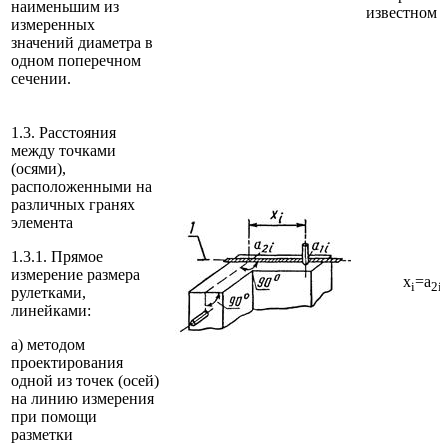
наименьшим из
известном 
измеренных
значений диаметра в
одном поперечном
сечении.
1.3. Расстояния
между точками
(осями),
расположенными на
различных гранях
элемента
1.3.1. Прямое
измерение размера
x
=a
-
i
2i
рулетками,
линейками:
а) методом
проектирования
одной из точек (осей)
на линию измерения
при помощи
разметки