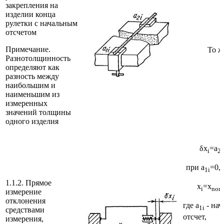
закрепления на
изделии конца
рулетки с начальным
отсчетом
Примечание.
То ж
Разнотолщинность
определяют как
разность между
наибольшим и
наименьшим из
измеренных
значений толщины
одного изделия
δx
=a
i
2i
при a
=0, 
1i
1.1.2. Прямое
x
=x
i
nom
измерение
отклонения
где a
- на
1
i
средствами
отсчет,
измерения,