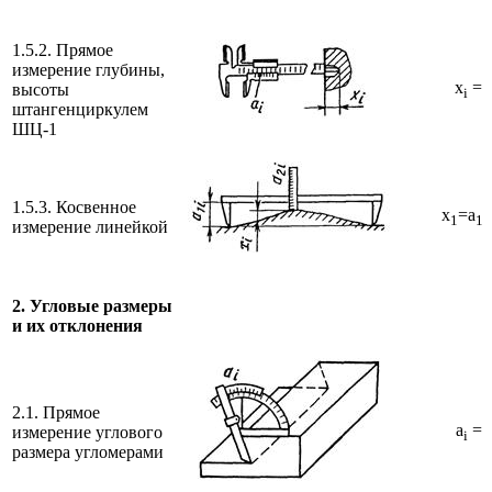
1.5.2. Прямое
измерение глубины,
x
= 
высоты
i
штангенциркулем
ШЦ-1
1.5.3. Косвенное
x
=a
1
1i
измерение линейкой
2. Угловые размеры
и их отклонения
2.1. Прямое
a
= 
измерение углового
i
размера угломерами