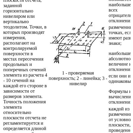
плоскости отсчета,
наибольшег
заданной
всех
горизонтально
отрицатель
нивелиром или
отклонений
вертикально
теодолитом. Точки, в
размеченны
которых производят
точках, есл
измерения,
имеют разн
располагают на
знаки;
контролируемой
наибольшем
поверхности в
абсолютно
местах пересечения
величине из
продольных и
отклонений
поперечных сечений
1 - проверяемая
элемента из расчета 4
если они и
поверхность; 2 - линейка; 3 -
- 10 сечений на
одинаковые
нивелир
каждой его стороне в
зависимости от
Формулы и
размеров элемента.
вычислени
Точность положения
отклонений
элемента
каждой из
относительно
размеченны
плоскости отсчета не
от условно
регламентируется и
плоскости,
определяется длиной
проведенно