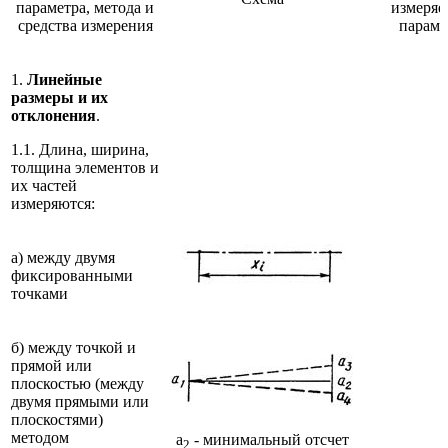
параметра, метода и
измеряе
средства измерения
параме
1.
Линейные
размеры и их
отклонения
.
1.1. Длина, ширина,
толщина элементов и
их частей
измеряются:
а) между двумя
фиксированными
точками
б) между точкой и
прямой или
плоскостью (между
двумя прямыми или
плоскостями)
методом
a
- минимальный отсчет
2