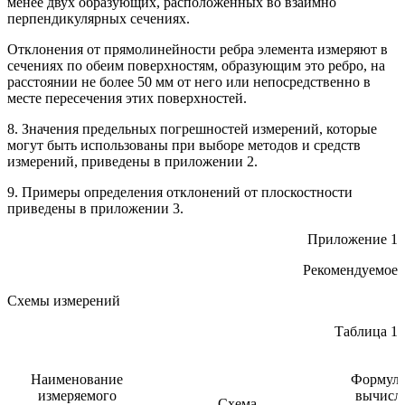
менее двух образующих, расположенных во взаимно
перпендикулярных сечениях.
Отклонения от прямолинейности ребра элемента измеряют в
сечениях по обеим поверхностям, образующим это ребро, на
расстоянии не более 50 мм от него или непосредственно в
месте пересечения этих поверхностей.
8. Значения предельных погрешностей измерений, которые
могут быть использованы при выборе методов и средств
измерений, приведены в приложении 2.
9. Примеры определения отклонений от плоскостности
приведены в приложении 3.
Приложение 1
Рекомендуемое
Схемы измерений
Таблица 1
Наименование
Формулы
измеряемого
вычисл
Схема