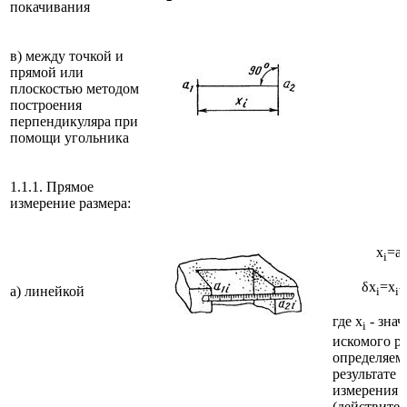
покачивания
в) между точкой и
прямой или
плоскостью методом
построения
перпендикуляра при
помощи угольника
1.1.1. Прямое
измерение размера:
x
=a
i
2
δx
=x
-
а) линейкой
i
i
где x
- знач
i
искомого ра
определяем
результате
измерения
(действите