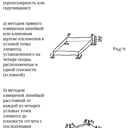
(пропеллерность или
скручивание):
а) методом прямого
измерения линейкой
или клиновым
щупом отклонения в
угловой точке
δx
=a
элемента,
III
2
установленного на
четыре опоры,
расположенные в
одной плоскости
(условной)
б) методом
измерений линейкой
расстояний от
каждой из четырех
угловых точек
элемента до
плоскости отсчета с
последующим