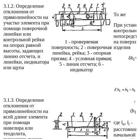
3.1.2. Определение
отклонения от
То же
прямолинейности на
участке элемента при
При устано
помощи поверочной
контрольно
линейки или
непосредст
контрольной рейки
1 - проверяемая
на поверхн
на опорах равной
поверхность; 2 - поверочная
изделия
высоты, задающих
линейка, рейка; 3 - опорная
линию отсчета, и
δh
=
призма; 4 - условная прямая;
i
линейки, индикатора
5 - линия отсчета; 6 -
или щупа
индикатор
3.1.3. Определение
,
отклонения от
(h
прямолинейности на
1
всей длине элемента
при помощи
где l
, l
-
n
i
нивелира или
расстояния
теодолита,
начальной 