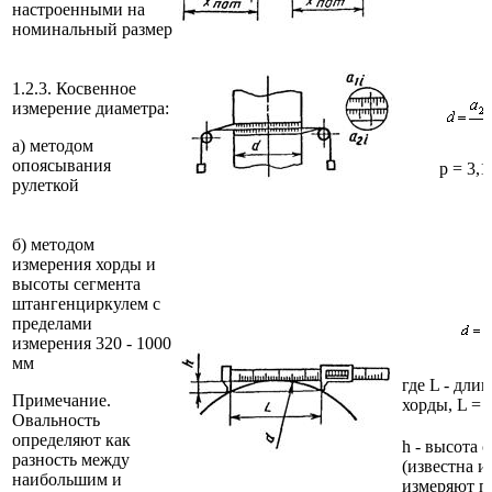
настроенными на
номинальный размер
1.2.3. Косвенное
измерение диаметра:
а) методом
опоясывания
p = 3,1
рулеткой
б) методом
измерения хорды и
высоты сегмента
штангенциркулем с
пределами
измерения 320 - 1000
мм
где L - длин
Примечание.
хорды, L = 
Овальность
определяют как
h - высота 
разность между
(известна и
наибольшим и
измеряют п