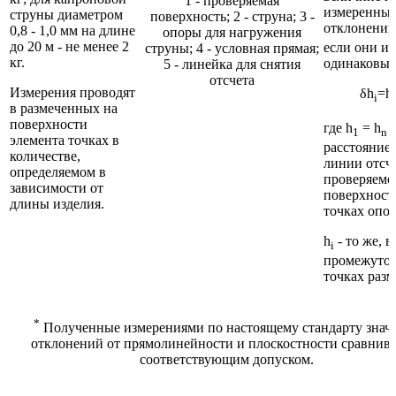
1 - проверяемая
измеренны
струны диаметром
поверхность; 2 - струна; 3 -
отклонений
0,8 - 1,0 мм на длине
опоры для нагружения
до 20 м - не менее 2
если они и
струны; 4 - условная прямая;
кг.
одинаковые
5 - линейка для снятия
отсчета
Измерения проводят
δh
=h
i
в размеченных на
поверхности
где h
= h
-
1
n
элемента точках в
расстояние 
количестве,
линии отсче
определяемом в
проверяемо
зависимости от
поверхност
длины изделия.
точках опо
h
- то же, в
i
промежуто
точках разм
*
Полученные измерениями по настоящему стандарту знач
отклонений от прямолинейности и плоскостности сравнива
соответствующим допуском.