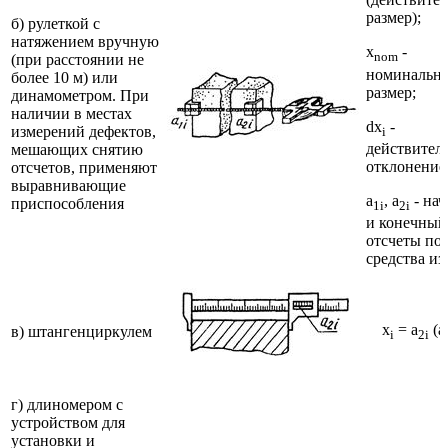
размер);
б) рулеткой с
натяжением вручную
x
-
nom
(при расстоянии не
номинальн
более 10 м) или
размер;
динамометром. При
наличии в местах
dx
-
измерений дефектов,
i
действител
мешающих снятию
отклонение
отсчетов, применяют
выравнивающие
a
, a
- на
приспособления
1
i
2
i
и конечный
отсчеты по
средства и
x
= a
(a
в) штангенциркулем
i
2i
г) длиномером с
устройством для
установки и