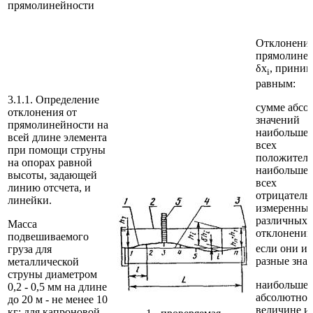
прямолинейности
Отклонение
прямолине
δx
, прини
i
равным:
3.1.1. Определение
сумме абсо
отклонения от
значений
прямолинейности на
наибольшег
всей длине элемента
всех
при помощи струны
положитель
на опорах равной
наибольшег
высоты, задающей
всех
линию отсчета, и
отрицатель
линейки.
измеренных
различных 
Масса
отклонений
подвешиваемого
если они и
груза для
разные знак
металлической
струны диаметром
наибольшем
0,2 - 0,5 мм на длине
абсолютно
до 20 м - не менее 10
величине из
кг; для капроновой