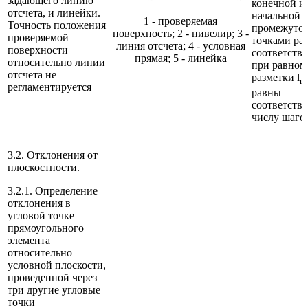
задающего линию
конечной и
отсчета, и линейки.
начальной 
1 - проверяемая
Точность положения
промежуто
поверхность; 2 - нивелир; 3 -
проверяемой
точками ра
линия отсчета; 4 - условная
поверхности
соответстве
прямая; 5 - линейка
относительно линии
при равном
отсчета не
разметки l
n
регламентируется
равны
соответств
числу шаго
3.2. Отклонения от
плоскостности.
3.2.1. Определение
отклонения в
угловой точке
прямоугольного
элемента
относительно
условной плоскости,
проведенной через
три другие угловые
точки