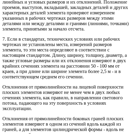
линейных и угловых размеров и их отклонений. Положение
проемов, выступов, вкладышей, закладных деталей и других
характерных деталей элемента проверяют измерением
указанных в рабочих чертежах размеров между этими
деталями или между деталями и гранями (линиями, точками)
элемента, принятыми за начало отсчета.
7. Если в стандартах, технических условиях или рабочих
чертежах не установлены места, измерений размеров
элемента, то эти места определяют в соответствии с
настоящим стандартом. Длину, ширину, толщину, диаметр, а
также угловые размеры или их отклонения измеряют в двух
крайних сечениях элемента на расстоянии 50 - 100 мм от
краев, а при длине или ширине элемента более 2,5 м - и в
соответствующем среднем его сечении.
Отклонения от прямолинейности на лицевой поверхности
плоских элементов измеряют не менее чем в двух любых
сечениях элемента, как правило, в направлении светового
потока, падающего на эту поверхность в условиях
эксплуатации.
Отклонения от прямолинейности боковых граней плоских
элементов измеряют в одном из сечений вдоль каждой из
граней, а для элементов цилиндрической формы - вдоль не