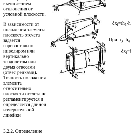
вычислением
отклонения от
условной плоскости.
δx
=(h
-h
В зависимости от
i
1
4
положения элемента
плоскость отсчета
При h
=h
=
задается
3
4
горизонтально
нивелиром или
δx
=h
i
вертикально
теодолитом или
двумя отвесами
(отвес-рейками).
Точность положения
элемента
относительно
плоскости отсчета не
регламентируется и
определяется длиной
измерительной
линейки
3.2.2. Определение