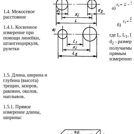
а)
1.4. Межосевое
расстояние
б)
1.4.1. Косвенное
измерение при
где L, L
, L
1
помощи линейки,
d
- размеры
штангенциркуля,
2
получаемы
рулетки
прямым
измерением
1.5. Длина, ширина и
глубина (высота)
трещин, зазоров,
раковин, околов,
наплывов.
1.5.1. Прямое
измерение длины,
ширины: