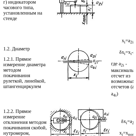
г) индикатором
часового типа,
установленным на
стенде
x
=a
-
i
2i
1.2. Диаметр
δx
=x
-x
i
i
1.2.1. Прямое
где a
-
измерение диаметра
2
i
методом
максималь
покачивания
отсчет из
рулеткой, линейкой,
возможных
штангенциркулем
отсчетов (a
a
)
4
i
1.2.2. Прямое
измерение
δx
=a
отклонения методом
i
2i
покачивания скобой,
x
=x
нутромером,
i
nom