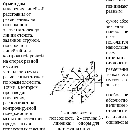
б) методом
принимают
измерения линейкой
равным:
расстояния от
размеченных на
сумме абсо
поверхности
значений
элемента точек до
наибольшег
линии отсчета,
всех
заданной струной,
положитель
поверочной
наибольшег
линейкой или
всех
контрольной рейкой
отрицатель
на опорах равной
отклонений
высоты,
размеченны
устанавливаемых в
точках, есл
размеченных точках
имеют разн
по краям элемента.
знаки;
Точки, в которых
производят
наибольшем
измерения,
абсолютно
располагают на
величине из
контролируемой
отклонений
1 - проверяемая
поверхности в
если они и
поверхность; 2 - струна; 3 -
местах пересечения
одинаковые
линейка; 4 - опоры для
продольных и
натяжения струны
поперечных сечений