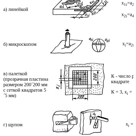
x
=a
1i
2i
а) линейкой
x
=a
2i
4i
x
=a
-
б) микроскопом
i
2i
в) палеткой
К - число р
(прозрачная пластина
квадрате
размером 200´200 мм
с сеткой квадратов 5
К = 3, x
= 7
i
´5 мм)
x
= 
г) щупом
i