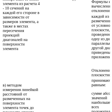
Формулы и
элемента из расчета 4
вычислени
- 10 сечений на
отклонений
каждой его стороне в
каждой из
зависимости от
размеченны
размеров элемента, а
от условно
также в местах
плоскости,
пересечения
проведенно
проекций
одну из ди
диагоналей на
параллельн
поверхности
другой диа
элемента
приведены 
приложени
Отклонение
плоскостно
принимают
равным:
в) методом
измерения линейкой
сумме абсо
расстояний от
значений
размеченных на
наибольшег
поверхности
всех
элемента точек до
положитель