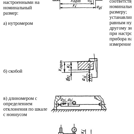
соответств
настроенными на
номинальн
номинальный
размеру;
размер:
устанавлив
равным нул
а) нутромером
другому зн
при настро
прибора на
измерение
б) скобой
в) длиномером с
определением
отклонения по шкале
с нониусом