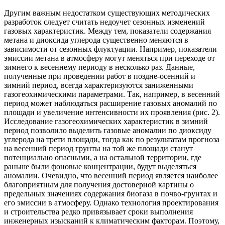
Другим важным недостатком существующих методических
разработок следует считать недоучет сезонных изменений
газовых характеристик. Между тем, показатели содержания
метана и диоксида углерода существенно меняются в
зависимости от сезонных флуктуации. Например, показатели
эмиссии метана в атмосферу могут меняться при переходе от
зимнего к весеннему периоду в несколько раз. Данные,
полученные при проведении работ в поздне-осенний и
зимний период, всегда характеризуются заниженными
газогеохимическими параметрами. Так, например, в весенний
период может наблюдаться расширение газовых аномалий по
площади и увеличение интенсивности их проявления (рис. 2).
Исследование газогеохимических характеристик в зимний
период позволило выделить газовые аномалии по диоксиду
углерода на трети площади, тогда как по результатам прогноза
на весенний период грунты на той же площади станут
потенциально опасными, а на остальной территории, где
раньше были фоновые концентрации, будут выделяться
аномалии. Очевидно, что весенний период является наиболее
благоприятным для получения достоверной картины о
предельных значениях содержания биогаза в почво-грунтах и
его эмиссии в атмосферу. Однако технология проектирования
и строительства редко привязывает сроки выполнения
инженерных изысканий к климатическим факторам. Поэтому,