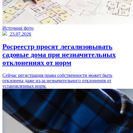
Источник фото
23.07.2026
Росреестр просят легализовывать
садовые дома при незначительных
отклонениях от норм
Сейчас регистрация права собственности может быть
отклонена даже из-за незначительного отклонения от
установленных норм.