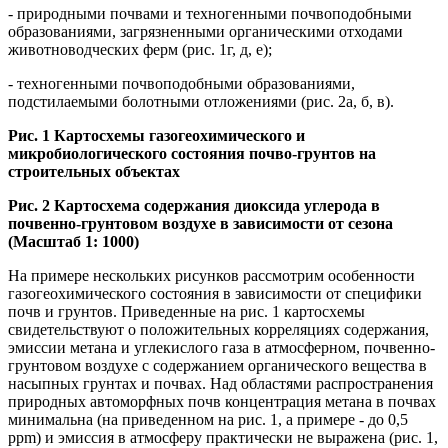
- природными почвами и техногенными почвоподобными
образованиями, загрязненными органическими отходами
животноводческих ферм (рис. 1г, д, е);
- техногенными почвоподобными образованиями,
подстилаемыми болотными отложениями (рис. 2а, б, в).
Рис. 1 Картосхемы газогеохимического и
микробиологического состояния почво-грунтов на
строительных объектах
Рис. 2 Картосхема содержания диоксида углерода в
почвенно-грунтовом воздухе в зависимости от сезона
(Масштаб 1: 1000)
На примере нескольких рисунков рассмотрим особенности
газогеохимического состояния в зависимости от специфики
почв и грунтов. Приведенные на рис. 1 картосхемы
свидетельствуют о положительных корреляциях содержания,
эмиссии метана и углекислого газа в атмосферном, почвенно-
грунтовом воздухе с содержанием органического вещества в
насыпных грунтах и почвах. Над областями распространения
природных автоморфных почв концентрация метана в почвах
минимальна (на приведенном на рис. 1, а примере - до 0,5
ррm) и эмиссия в атмосферу практически не выражена (рис. 1,