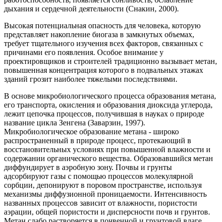
дыхания и сердечной деятельности (Снакин, 2000).
Высокая потенциальная опасность для человека, которую
представляет накопление биогаза в замкнутых объемах,
требует тщательного изучения всех факторов, связанных с
причинами его появления. Особое внимание у
проектировщиков и строителей традиционно вызывает метан,
повышенная концентрация которого в подвальных этажах
зданий грозит наиболее тяжелыми последствиями.
В основе микробиологического процесса образования метана,
его транспорта, окисления и образования диоксида углерода,
лежит цепочка процессов, получившая в науках о природе
название цикла Зенгена (Заварзин, 1997).
Микробиологическое образование метана - широко
распространенный в природе процесс, протекающий в
восстановительных условиях при повышенной влажности и
содержании органического вещества. Образовавшийся метан
диффундирует в аэробную зону. Почвы и грунты
адсорбируют газы с помощью процессов молекулярной
сорбции, депонируют в поровом пространстве, используя
механизмы диффузионной проницаемости. Интенсивность
названных процессов зависит от влажности, пористости
аэрации, общей пористости и дисперсности почв и грунтов.
Метан слабо растворяется в почвенной и грунтовой влаге,