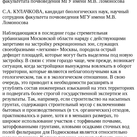
факультетата почвоведения МГУ имени М.В. Ломоносова
С.А. КУЛАЧКОВА, кандидат биологических наук, научный
сотрудник факультета почвоведения МГУ имени М.В.
Ломоносова
Наблюдающаяся в последние годы стремительная
урбанизация Московской области наряду с действующими
запретами на застройку рекреационных зон, служащих
своеобразными «легкими» Москвы, породила острый
дефицит площадей, которые могут быть выделены под новую
застройку. В связи с этим гораздо чаще, чем прежде, возникает
ситуация, когда застройщики вынуждены вовлекать в оборот
территории, которые являются неблагополучными как в
геологическом, так и в экологическом отношении. В свою
очередь, это приводит к необходимости расширять и
углублять состав инженерных изысканий на этих территориях
и подвергать более строгой государственной экспертизе их
результаты. Так, например, если строительство на насыпных
грунтах, содержащих строительный мусор с включениями
бытовых и производственных (в т.ч. органических) отходов,
практиковалось и ранее, хотя и в меньших размерах, то
широкое использование участков с торфяными почвами,
заторфованными грунтами, иловыми осадками сточных вод
полей фильтрации для Подмосковья является относительно