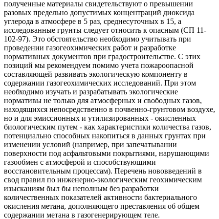
полученные материалы свидетельствуют о превышении
разовых предельно допустимых концентраций диоксида
углерода в атмосфере в 5 раз, среднесуточных в 15, а
исследованные грунты следует относить к опасным (СП 11-
102-97). Это обстоятельство необходимо учитывать при
проведении газогеохимических работ и разработке
нормативных документов при градостроительстве. С этих
позиций мы рекомендуем помимо учета пожароопасной
составляющей развивать экологическую компоненту в
содержании газогеохимических исследований. При этом
необходимо изучать и разрабатывать экологические
нормативы не только для атмосферных и свободных газов,
находящихся непосредственно в почвенно-грунтовом воздухе,
но и для эмиссионных и утилизированных - окисленных
биологическим путем - как характеристики количества газов,
потенциально способных накопиться в данных грунтах при
изменении условий (например, при запечатывании
поверхности под асфальтовыми покрытиями, нарушающими
газообмен с атмосферой и способствующими
восстановительным процессам). Перечень нововведений в
свод правил по инженерно-экологическим геохимическим
изысканиям был бы неполным без разработки
количественных показателей активности бактериального
окисления метана, дополняющего преставления об общем
содержании метана в газогенерирующем теле.