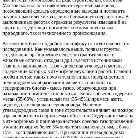
Московской области накоплен интересный материал,
позволяющий сделать определенные выводы и поставить
научно-практические задачи на ближайшую перспективу. В
выполненных работах отражены результаты изысканий на
грунтах, содержащих органические компоненты как
природного, так и техногенного происхождения.
Рассмотрим более подробно специфику газогеохимических
исследований. Как указывалось выше, почвы и грунты,
содержащие органическое вещество (растительные и
животные остатки, отходы и др.) являются источниками
главных парниковых газов - диоксида углерода и метана,
содержание которых в атмосфере неуклонно растет. Главной
особенностью таких почв и техногенных поверхностных
почвоподобных образований является способность
генерировать биогаз - смесь газов, образующихся при
разложении органических остатков. Биогаз обычно содержит
метан (55-65%), углекислый газ (35-45%), примеси азота,
водорода, кислорода и сероводорода. Наличие
углеводородных газов в зоне строительства влияет на пожаро-
взрывоопасность сооружаемых объектов. Содержание метана
в атмосферных и приповерхностных ореолах газопроявлений
в концентрациях более 5% является взрывоопасным, а более
15% - воспламеняющимся. При наличии углеводородных
газов в концентрации около 0,001% выделяются газовые