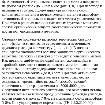
б). Активность бактериального окисления метана находится
на фоновом уровне - до 5 нг/г в час (рис. 1, в). При переходе к
насыпным грунтам, содержащим органические слои,
концентрация метана в почвах, эмиссия метана в атмосферу,
активность бактериального окисления метана увеличиваются.
При этом в районах наличия насыпных грунтов с мощными
слоями органических веществ газогеохимические показатели
достигают максимальных величин.
Отведенные под жилую застройку территории бывших
свиноферм часто являются существенным источником
двуокиси углерода в атмосферу (рис. 1, г-е). В почвах
свиноферм скапливается большое количество органического
вещества, разложение которого приводит к генерации метана.
Как правило, диффундирующий метан, скопившийся в
аэробной зоне, интенсивно окисляется метанокисляющими
бактериями, поэтому содержание этого газа в таких почвах
оказывается невысоким - до 0,3 ррm. При этом активность
бактериального окисления метана в некоторых местах
оказывается чрезвычайно высокой, способствующей
снижению концентрации метана на 3000-4000 ррm.
Следствием интенсивного бактериального окисления метана
является весьма активное продуцирование диоксида углерода,
достигающего в почвах 7-8%, а в приземных слоях атмосферы
5-6%. По существующим нормативам (ГН 2.2.5.2100-06)