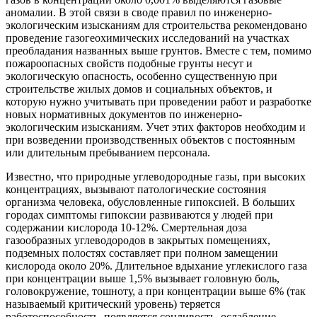
аномалии. В этой связи в своде правил по инженерно-
экологическим изысканиям для строительства рекомендовано
проведение газогеохимических исследований на участках
преобладания названных выше грунтов. Вместе с тем, помимо
пожароопасных свойств подобные грунты несут и
экологическую опасность, особенно существенную при
строительстве жилых домов и социальных объектов, и
которую нужно учитывать при проведении работ и разработке
новых нормативных документов по инженерно-
экологическим изысканиям. Учет этих факторов необходим и
при возведении производственных объектов с постоянным
или длительным пребыванием персонала.
Известно, что природные углеводородные газы, при высоких
концентрациях, вызывают патологические состояния
организма человека, обусловленные гипоксией. В больших
городах симптомы гипоксии развиваются у людей при
содержании кислорода 10-12%. Смертельная доза
газообразных углеводородов в закрытых помещениях,
подземных полостях составляет при полном замещении
кислорода около 20%. Длительное вдыхание углекислого газа
при концентрации выше 1,5% вызывает головную боль,
головокружение, тошноту, а при концентрации выше 6% (так
называемый критический уровень) теряется
работоспособность, появляется сонливость, ослабление