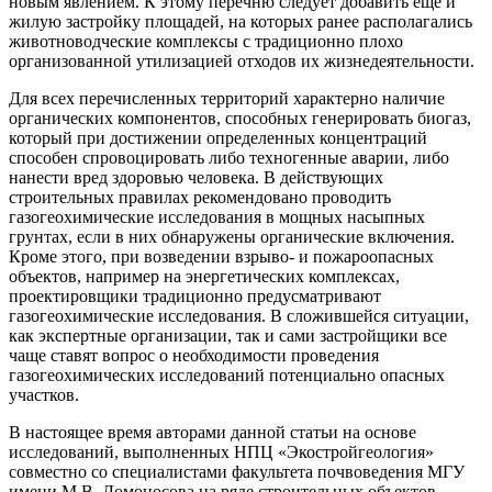
новым явлением. К этому перечню следует добавить еще и
жилую застройку площадей, на которых ранее располагались
животноводческие комплексы с традиционно плохо
организованной утилизацией отходов их жизнедеятельности.
Для всех перечисленных территорий характерно наличие
органических компонентов, способных генерировать биогаз,
который при достижении определенных концентраций
способен спровоцировать либо техногенные аварии, либо
нанести вред здоровью человека. В действующих
строительных правилах рекомендовано проводить
газогеохимические исследования в мощных насыпных
грунтах, если в них обнаружены органические включения.
Кроме этого, при возведении взрыво- и пожароопасных
объектов, например на энергетических комплексах,
проектировщики традиционно предусматривают
газогеохимические исследования. В сложившейся ситуации,
как экспертные организации, так и сами застройщики все
чаще ставят вопрос о необходимости проведения
газогеохимических исследований потенциально опасных
участков.
В настоящее время авторами данной статьи на основе
исследований, выполненных НПЦ «Экостройгеология»
совместно со специалистами факультета почвоведения МГУ
имени М.В. Ломоносова на ряде строительных объектов