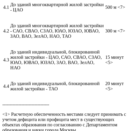
До зданий многоквартирной жилой застройки
4.1
500 м <7>
- ЦАО
До зданий многоквартирной жилой застройки
4.2
- САО, СВАО, СЗАО, ЮАО, ЮЗАО, ЮВАО,
300 м <7>
ЗАО, ВАО, ЗелАО, НАО, ТАО
До зданий индивидуальной, блокированной
жилой застройки - ЦАО, САО, СВАО, СЗАО,
15 минут
4.3
ЮАО, ЮВАО, ЮЗАО, ЗАО, ВАО, ЗелАО,
<5>
НАО
До зданий индивидуальной, блокированной
20 минут
4.4
жилой застройки - ТАО
<5>
--------------------------------
<1> Расчетную обеспеченность местами следует принимать с
учетом дефицита или профицита мест в существующих
объектах образования по согласованию с Департаментом
образования и науки города Москвы.