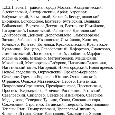
1.3.2.1. Зона 1 - районы города Москвы: Академический,
Алексеевский, Алтуфьевский, Арбат, Аэропорт,
Бабушкинский, Басманный, Беговой, Бескудниковский,
Бибирево, Богородское, Братеево, Бутырский, Вешняки,
Войковский, Восточное Дегунино, Восточное Измайлово,
Гагаринский, Головинский, Гольяново, Даниловский,
Дмитровский, Донской, Дорогомилово, Замоскворечье,
Зюзино, Зябликово, Ивановское, Измайлово, Капотня,
Коньково, Коптево, Котловка, Красносельский, Крылатское,
Кузьминки, Кунцево, Левобережный, Лефортово, Лианозово,
Ломоносовский, Лосиноостровский, Люблино, Марфино,
Марьина роща, Марьино, Метрогородок, Мещанский,
Можайский, Москворечье-Сабурово, Нагатино-Садовники,
Нагатинский затон, Нагорный, Нижегородский, Новогиреево,
Ново-Переделкино, Обручевский, Орехово-Борисово
Северное, Орехово-Борисово Южное, Останкинский,
Отрадное, Очаково-Матвеевское, Перово, Печатники,
Покровское-Стрешнево, Преображенское, Пресненский,
Проспект Вернадского, Раменки, Ростокино, Рязанский,
Савеловский, Свиблово, Северное Измайлово, Северное
Медведково, Северное Тушино, Сокол, Соколиная гора,
Сокольники, Строгино, Таганский, Тверской, Текстильщики,
Теплый Стан, Тимирязевский, Тропарево-Никулино,
Филевский парк, Фили-Давыдково, Хамовники, Ховрино,