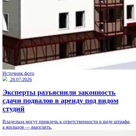
Источник фото
28.07.2026
Эксперты разъяснили законность
сдачи подвалов в аренду под видом
студий
Владельца могут привлечь к ответственности в виде штрафа,
а жильцов — выселить.