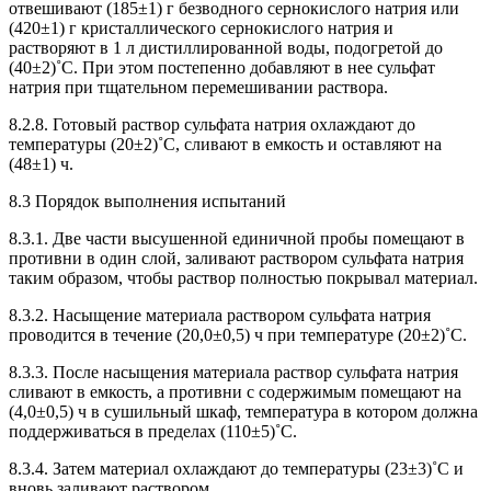
отвешивают (185±1) г безводного сернокислого натрия или
(420±1) г кристаллического сернокислого натрия и
растворяют в 1 л дистиллированной воды, подогретой до
(40±2)˚С. При этом постепенно добавляют в нее сульфат
натрия при тщательном перемешивании раствора.
8.2.8. Готовый раствор сульфата натрия охлаждают до
температуры (20±2)˚С, сливают в емкость и оставляют на
(48±1) ч.
8.3 Порядок выполнения испытаний
8.3.1. Две части высушенной единичной пробы помещают в
противни в один слой, заливают раствором сульфата натрия
таким образом, чтобы раствор полностью покрывал материал.
8.3.2. Насыщение материала раствором сульфата натрия
проводится в течение (20,0±0,5) ч при температуре (20±2)˚С.
8.3.3. После насыщения материала раствор сульфата натрия
сливают в емкость, а противни с содержимым помещают на
(4,0±0,5) ч в сушильный шкаф, температура в котором должна
поддерживаться в пределах (110±5)˚С.
8.3.4. Затем материал охлаждают до температуры (23±3)˚С и
вновь заливают раствором.