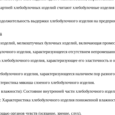
артией хлебобулочных изделий считают хлебобулочные изделия 
одолжительность выдержки хлебобулочного изделия на предприя
ий
 изделий, мелкоштучных булочных изделий, включающая промес,
булочного изделия, характеризующееся отсутствием непромешанн
 хлебобулочного изделия, характеризующее его эластичность и о
ебобулочного изделия, характеризующееся наличием пор разного
ктеристика мякиша слоеного хлебобулочного изделия.
 влажности): Состояние внутренней части хлебобулочного изде
: Характеристика хлебобулочного изделия пониженной влажност
щью органов чувств (осязание, зрение, слух).