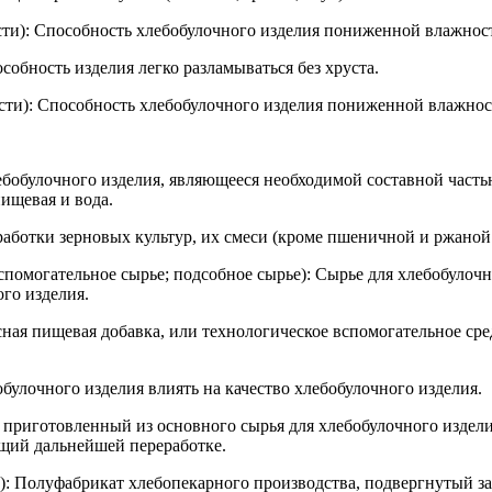
ти): Способность хлебобулочного изделия пониженной влажност
собность изделия легко разламываться без хруста.
ти): Способность хлебобулочного изделия пониженной влажност
ебобулочного изделия, являющееся необходимой составной частью
ищевая и вода.
аботки зерновых культур, их смеси (кроме пшеничной и ржаной
вспомогательное сырье; подсобное сырье): Сырье для хлебобуло
го изделия.
ная пищевая добавка, или технологическое вспомогательное сре
булочного изделия влиять на качество хлебобулочного изделия.
 приготовленный из основного сырья для хлебобулочного издели
ащий дальнейшей переработке.
): Полуфабрикат хлебопекарного производства, подвергнутый 