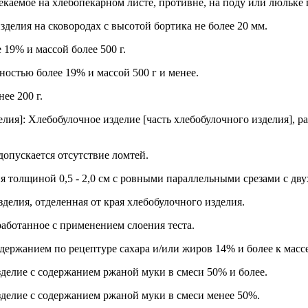
екаемое на хлебопекарном листе, противне, на поду или люльке
делия на сковородах с высотой бортика не более 20 мм.
 19% и массой более 500 г.
ностью более 19% и массой 500 г и менее.
ее 200 г.
елия]: Хлебобулочное изделие [часть хлебобулочного изделия], 
допускается отсутствие ломтей.
я толщиной 0,5 - 2,0 см с ровными параллельными срезами с дву
зделия, отделенная от края хлебобулочного изделия.
работанное с применением слоения теста.
одержанием по рецептуре сахара и/или жиров 14% и более к масс
делие с содержанием ржаной муки в смеси 50% и более.
делие с содержанием ржаной муки в смеси менее 50%.