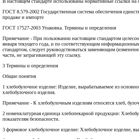
В настоящем стандарте использованы нормативные ссылки на 
ГОСТ 8.579-2002 Государственная система обеспечения единств
продаже и импорте
ГОСТ 17527-2003 Упаковка. Термины и определения
Примечание - При пользовании настоящим стандартом целесоо
января текущего года, и по соответствующим информационным 
стандартом, следует руководствоваться заменяющим (измененны
части, не затрагивающей эту ссылку.
3 Термины и определения
Общие понятия
1 хлебобулочное изделие: Изделие, вырабатываемое из основно
хлебобулочного изделия.
Примечание - К хлебобулочным изделиям относятся хлеб, було
2 номенклатурная единица хлебопекарной продукции: Хлебобу
показателям безопасности.
3 формовое хлебобулочное изделие: Хлебобулочное изделие, в