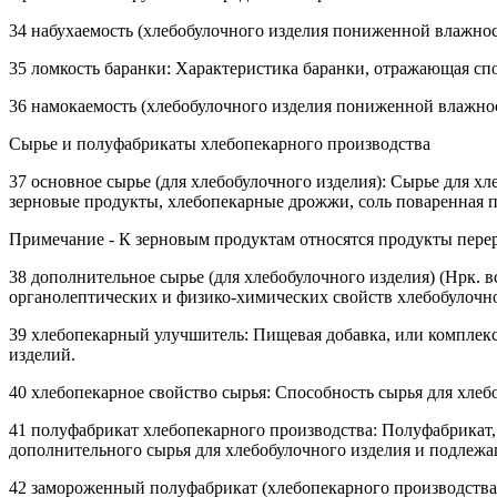
34 набухаемость (хлебобулочного изделия пониженной влажнос
35 ломкость баранки: Характеристика баранки, отражающая спо
36 намокаемость (хлебобулочного изделия пониженной влажнос
Сырье и полуфабрикаты хлебопекарного производства
37 основное сырье (для хлебобулочного изделия): Сырье для хл
зерновые продукты, хлебопекарные дрожжи, соль поваренная п
Примечание - К зерновым продуктам относятся продукты перер
38 дополнительное сырье (для хлебобулочного изделия) (Нрк. 
органолептических и физико-химических свойств хлебобулочно
39 хлебопекарный улучшитель: Пищевая добавка, или комплекс
изделий.
40 хлебопекарное свойство сырья: Способность сырья для хлебо
41 полуфабрикат хлебопекарного производства: Полуфабрикат,
дополнительного сырья для хлебобулочного изделия и подлеж
42 замороженный полуфабрикат (хлебопекарного производства