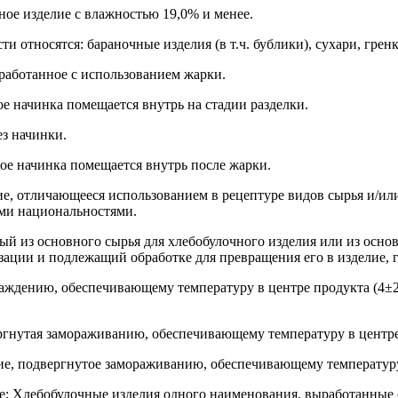
ое изделие с влажностью 19,0% и менее.
относятся: бараночные изделия (в т.ч. бублики), сухари, грен
ыработанное с использованием жарки.
е начинка помещается внутрь на стадии разделки.
ез начинки.
рое начинка помещается внутрь после жарки.
ие, отличающееся использованием в рецептуре видов сырья и/ил
ми национальностями.
й из основного сырья для хлебобулочного изделия или из основ
зации и подлежащий обработке для превращения его в изделие, 
хлаждению, обеспечивающему температуру в центре продукта (4
вергнутая замораживанию, обеспечивающему температуру в центре
ие, подвергнутое замораживанию, обеспечивающему температуру
е: Хлебобулочные изделия одного наименования, выработанные о