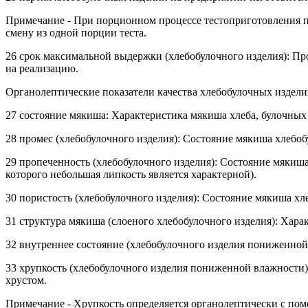
Примечание - При порционном процессе тестоприготовления п
смену из одной порции теста.
26 срок максимальной выдержки (хлебобулочного изделия): Пр
на реализацию.
Органолептические показатели качества хлебобулочных издел
27 состояние мякиша: Характеристика мякиша хлеба, булочных
28 промес (хлебобулочного изделия): Состояние мякиша хлебо
29 пропеченность (хлебобулочного изделия): Состояние мякиша
которого небольшая липкость является характерной).
30 пористость (хлебобулочного изделия): Состояние мякиша хл
31 структура мякиша (слоеного хлебобулочного изделия): Хара
32 внутреннее состояние (хлебобулочного изделия пониженной
33 хрупкость (хлебобулочного изделия пониженной влажности)
хрустом.
Примечание - Хрупкость определяется органолептически с помо