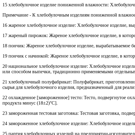
15 хлебобулочное изделие пониженной влажности: Хлебобулочн
Примечание - К хлебобулочным изделиям пониженной влажности 
16 жареное хлебобулочное изделие: Хлебобулочное изделие, в
17 жареный пирожок: Жареное хлебобулочное изделие, в которо
18 пончик: Жареное хлебобулочное изделие, вырабатываемое б
19 пончик с начинкой: Жареное хлебобулочное изделие, в кото
20 национальное хлебобулочное изделие: Хлебобулочное издел
или способом выпечки, традиционно применяемыми отдельны
21 хлебобулочный полуфабрикат: Полуфабрикат, приготовленны
сырья для хлебобулочного изделия, предназначенный для реали
22 охлажденное [замороженное] тесто: Тесто, подвергнутое о
продукта минус (18±2)°С].
23 замороженная тестовая заготовка: Тестовая заготовка, под
24 замороженное хлебобулочное изделие: Хлебобулочное издел
25 партия хлебобулочных изделий на предприятии-изготовител