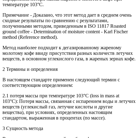
температуре 103°С.
Примечание - Доказано, что этот метод дает в среднем очень
сходные результаты по сравнению с результатами,
полученными методом, приведенным в ISO 11817 Roasted
ground coffee - Determination of moisture content - Karl Fischer
method (Reference method).
Метод наиболее подходит к дегазированному жареному
молотому кофе ввиду присутствия разных количеств летучих
веществ, в основном углекислого газа, в жареных зернах кофе.
2 Термины и определения
В настоящем стандарте применен следующий термин с
соответствующим определением:
2.1 потеря массы при температуре 103°С (loss in mass at
103°C): Потеря массы, связанная с испарением воды и летучих
веществ (углекислый газ, летучие кислоты и другие
вещества), при условиях, определенных настоящим
стандартом, выраженная в процентах (по массе).
3 Сущность метода