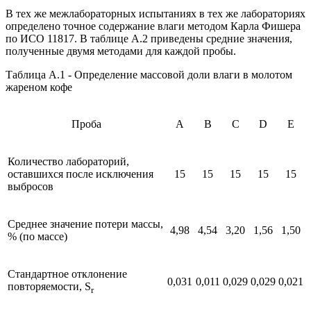
В тех же межлабораторных испытаниях в тех же лабораториях
определено точное содержание влаги методом Карла Фишера
по ИСО 11817. В таблице А.2 приведены средние значения,
полученные двумя методами для каждой пробы.
Таблица А.1 - Определение массовой доли влаги в молотом
жареном кофе
Проба
А
В
С
D
Е
Количество лабораторий,
оставшихся после исключения
15
15
15
15
15
выбросов
Среднее значение потери массы,
4,98
4,54
3,20
1,56
1,50
% (по массе)
Стандартное отклонение
0,031
0,011
0,029
0,029
0,021
повторяемости, S
r