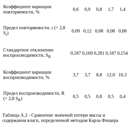
Коэффициент вариации
0,6
0,9
0,8
1,7
1,4
повторяемости, %
Предел повторяемости, r (= 2,8
0,09
0,12
0,08
0,08
0,08
S
)
r
Стандартное отклонение
0,187
0,169
0,281
0,187
0,154
воспроизводимости, S
R
Коэффициент вариации
3,7
3,7
8,8
12,0
10,3
воспроизводимости, %
Предел воспроизводимости, R
0,5
0,5
0,8
0,5
0,4
(= 2,8 S
)
R
Таблица А.2 - Сравнение значений потери массы и
содержания влаги, определенной методом Карла Фишера