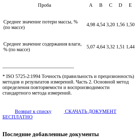
Проба
А
В
С
D
Е
Среднее значение потери массы, %
4,98
4,54
3,20
1,56
1,50
(по массе)
Среднее значение содержания влаги,
5,07
4,64
3,32
1,51
1,44
% (по массе)
_____________________________
* ISO 5725-2:1994 Точность (правильность и прецизионность)
методов и результатов измерений. Часть 2. Основной метод
определения повторяемости и воспроизводимости
стандартного метода измерений.
Возврат к списку
СКАЧАТЬ ДОКУМЕНТ
БЕСПЛАТНО
Последние добавленные документы