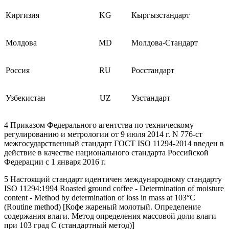
Киргизия
KG
Кыргызстандарт
Молдова
MD
Молдова-Стандарт
Россия
RU
Росстандарт
Узбекистан
UZ
Узстандарт
4 Приказом Федерального агентства по техническому
регулированию и метрологии от 9 июля 2014 г. N 776-ст
межгосударственный стандарт ГОСТ ISO 11294-2014 введен в
действие в качестве национального стандарта Российской
Федерации с 1 января 2016 г.
5 Настоящий стандарт идентичен международному стандарту
ISO 11294:1994 Roasted ground coffee - Determination of moisture
content - Method by determination of loss in mass at 103°C
(Routine method) [Кофе жареный молотый. Определение
содержания влаги. Метод определения массовой доли влаги
при 103 град С (стандартный метод)]