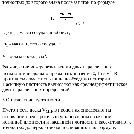
точностью до второго знака после запятой по формуле:
, (1)
где m
- масса сосуда с пробой, г;
2
m
- масса пустого сосуда, г;
1
3
V - объем сосуда, см
.
Расхождение между результатами двух параллельных
3
испытаний не должно превышать значения 0, 1 г/см
. В
противном случае испытание необходимо повторить.
Насыпную плотность вычисляют как среднеарифметическое
двух параллельных определений.
5 Определение пустотности
Пустотность песка V
, в процентах определяют на
МП
основании предварительно установленных значений
истинной плотности и насыпной плотности и рассчитывают с
точностью до первого знака после запятой по формуле: