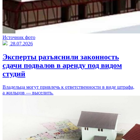
Источник фото
28.07.2026
Эксперты разъяснили законность
сдачи подвалов в аренду под видом
студий
Владельца могут привлечь к ответственности в виде штрафа,
а жильцов — выселить.