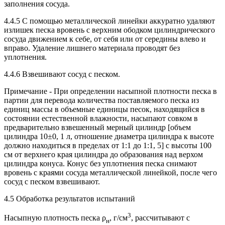
заполнения сосуда.
4.4.5 С помощью металлической линейки аккуратно удаляют
излишек песка вровень с верхним ободком цилиндрического
сосуда движением к себе, от себя или от середины влево и
вправо. Удаление лишнего материала проводят без
уплотнения.
4.4.6 Взвешивают сосуд с песком.
Примечание - При определении насыпной плотности песка в
партии для перевода количества поставляемого песка из
единиц массы в объемные единицы песок, находящийся в
состоянии естественной влажности, насыпают совком в
предварительно взвешенный мерный цилиндр [объем
цилиндра 10±0, 1 л, отношение диаметра цилиндра к высоте
должно находиться в пределах от 1:1 до 1:1, 5] с высоты 100
см от верхнего края цилиндра до образования над верхом
цилиндра конуса. Конус без уплотнения песка снимают
вровень с краями сосуда металлической линейкой, после чего
сосуд с песком взвешивают.
4.5 Обработка результатов испытаний
3
Насыпную плотность песка ρ
, г/см
, рассчитывают с
н