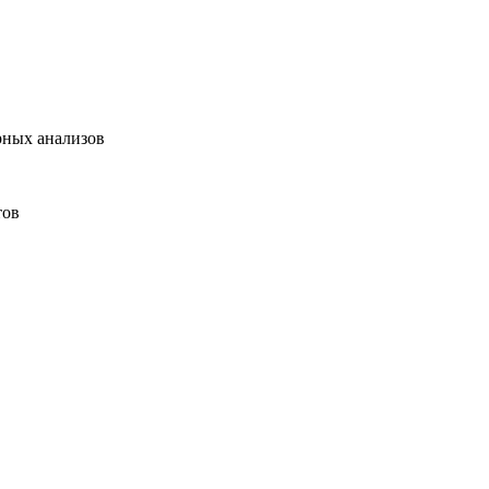
рных анализов
тов