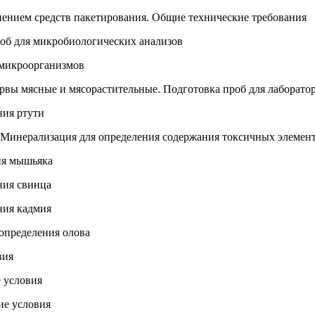
ением средств пакетирования. Общие технические требования
об для микробиологических анализов
микроорганизмов
рвы мясные и мясорастительные. Подготовка проб для лаборато
ния ртути
 Минерализация для определения содержания токсичных элемен
ия мышьяка
ния свинца
ния кадмия
определения олова
вия
 условия
ие условия