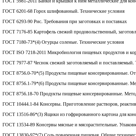
ГОСТ 5981-2011 Банки и крышки к ним металлические для кон
ГОСТ 6201-68 Горох шлифованный. Технические условия
ГОСТ 6293-90 Рис. Требования при заготовках и поставках
ГОСТ 7176-85 Картофель свежий продовольственный, заготовл
ГОСТ 7180-73*(4) Огурцы соленые. Технические условия
ГОСТ ISO 7218-2011 Микробиология пищевых продуктов и кор
ГОСТ 7977-87 Чеснок свежий заготовляемый и поставляемый. 
ГОСТ 8756.0-70*(5) Продукты пищевые консервированные. От
ГОСТ 8756.1-79*(6) Продукты пищевые консервированные. Мет
ГОСТ 8756.18-70 Продукты пищевые консервированные. Метод 
ГОСТ 10444.1-84 Консервы. Приготовление растворов, реактив
ГОСТ 13516-86*(3) Ящики из гофрированного картона для кон
ГОСТ 13534-89 Консервы мясные и мясорастительные. Упаковк
ГОСТ 13830-97*(7) Соль поваренная пищевая. Общие техничес