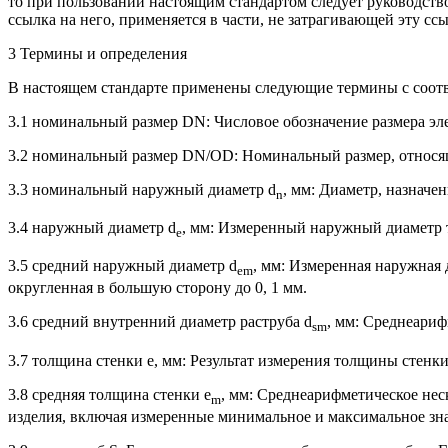
то при пользовании настоящим стандартом следует руководств
ссылка на него, применяется в части, не затрагивающей эту ссы
3 Термины и определения
В настоящем стандарте применены следующие термины с соот
3.1 номинальный размер DN: Числовое обозначение размера эл
3.2 номинальный размер DN/OD: Номинальный размер, относя
3.3 номинальный наружный диаметр d
, мм: Диаметр, назнач
n
3.4 наружный диаметр d
, мм: Измеренный наружный диаметр т
e
3.5 средний наружный диаметр d
, мм: Измеренная наружная 
em
округленная в большую сторону до 0, 1 мм.
3.6 средний внутренний диаметр раструба d
, мм: Среднеариф
sm
3.7 толщина стенки е, мм: Результат измерения толщины стенк
3.8 средняя толщина стенки e
, мм: Среднеарифметическое не
m
изделия, включая измеренные минимальное и максимальное зн