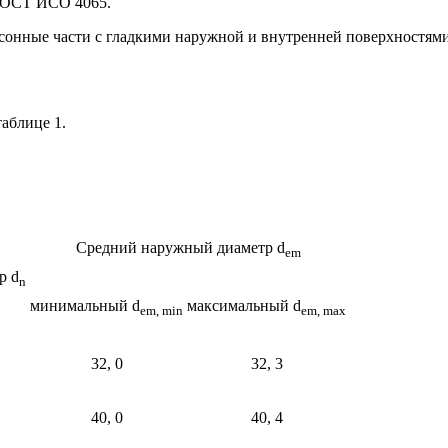
о ГОСТ ИСО 4065.
асонные части с гладкими наружной и внутренней поверхностями
аблице 1.
Средний наружный диаметр d
em
р d
n
минимальный d
максимальный d
em, min
em, max
32, 0
32, 3
40, 0
40, 4