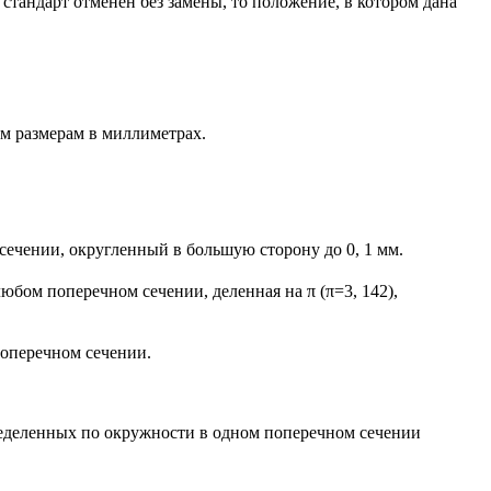
тандарт отменен без замены, то положение, в котором дана
м размерам в миллиметрах.
ечении, округленный в большую сторону до 0, 1 мм.
юбом поперечном сечении, деленная на π (π=3, 142),
поперечном сечении.
ределенных по окружности в одном поперечном сечении