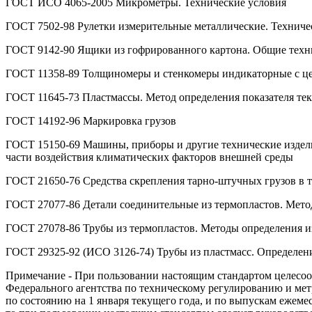
ГОСТ ИСО 4065-2005 Микрометры. Технические условия
ГОСТ 7502-98 Рулетки измерительные металлические. Техниче
ГОСТ 9142-90 Ящики из гофрированного картона. Общие техн
ГОСТ 11358-89 Толщиномеры и стенкомеры индикаторные с цено
ГОСТ 11645-73 Пластмассы. Метод определения показателя тек
ГОСТ 14192-96 Маркировка грузов
ГОСТ 15150-69 Машины, приборы и другие технические издели
части воздействия климатических факторов внешней среды
ГОСТ 21650-76 Средства скрепления тарно-штучных грузов в 
ГОСТ 27077-86 Детали соединительные из термопластов. Мето
ГОСТ 27078-86 Трубы из термопластов. Методы определения и
ГОСТ 29325-92 (ИСО 3126-74) Трубы из пластмасс. Определен
Примечание - При пользовании настоящим стандартом целесоо
Федерального агентства по техническому регулированию и ме
по состоянию на 1 января текущего года, и по выпускам ежем