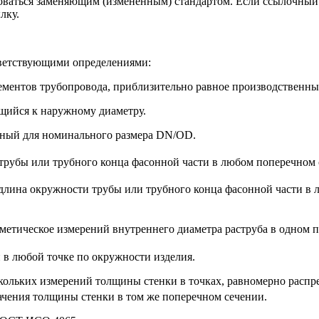
оваться заменяющим (измененным) стандартом. Если ссылочный с
лку.
ветствующими определениями:
ементов трубопровода, приблизительно равное производственны
щийся к наружному диаметру.
енный для номинального размера DN/OD.
рубы или трубного конца фасонной части в любом поперечном с
длина окружности трубы или трубного конца фасонной части в л
метическое измерений внутреннего диаметра раструба в одном 
и в любой точке по окружности изделия.
скольких измерений толщины стенки в точках, равномерно расп
ачения толщины стенки в том же поперечном сечении.