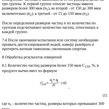
три группы. К первой группе относят частицы мякоти
размером более 300 мкм (n
), ко второй - от 150 до 300 мкм
1
включительно (n
), к третьей - от 15 до 150 мкм (n
).
2
3
После определения размеров частиц и их количества по
группам подсчитывают количество частиц, отнесенных к
каждой группе.
7.4 После окончания испытания всю систему необходимо
промыть дистиллированной водой, камеру разобрать и
протереть ватным тампоном, смоченным спиртом.
8 Обработка результатов измерений
8.1 Количество частиц размером более 150 мкм C
, %, в
150
продукте вычисляют по формуле
,
(1)
где n
- количество частиц, размеры которых превышают 300
1
мкм;