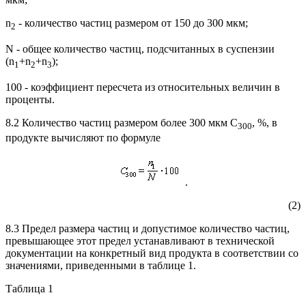
n
- количество частиц размером от 150 до 300 мкм;
2
N - общее количество частиц, подсчитанных в суспензии
(n
+n
+n
);
1
2
3
100 - коэффициент пересчета из относительных величин в
проценты.
8.2 Количество частиц размером более 300 мкм C
, %, в
300
продукте вычисляют по формуле
.
(2)
8.3 Предел размера частиц и допустимое количество частиц,
превышающее этот предел устанавливают в технической
документации на конкретный вид продукта в соответствии со
значениями, приведенными в таблице 1.
Таблица 1