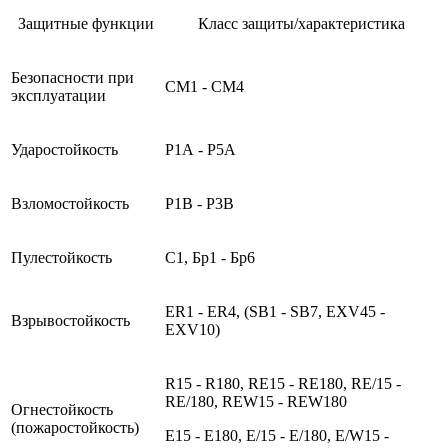
Защитные функции
Класс защиты/характеристика
Безопасности при
СМ1 - СМ4
эксплуатации
Ударостойкость
Р1А - Р5А
Взломостойкость
Р1В - Р3В
Пулестойкость
С1, Бр1 - Бр6
ER1 - ER4, (SB1 - SB7, EXV45 -
Взрывостойкость
EXV10)
R15 - R180, RE15 - RE180, RE/15 -
RЕ/180, REW15 - REW180
Огнестойкость
(пожаростойкость)
Е15 - Е180, E/15 - E/180, E/W15 -