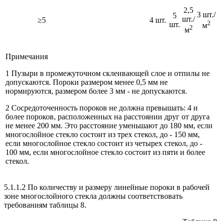
2,5
3 шт./
5
шт./
≥5
4 шт.
2
шт.
м
2
м
Примечания
1 Пузыри в промежуточном склеивающей слое и отпилы не
допускаются. Пороки размером менее 0,5 мм не
нормируются, размером более 3 мм - не допускаются.
2 Сосредоточенность пороков не должна превышать: 4 и
более пороков, расположенных на расстоянии друг от друга
не менее 200 мм. Это расстояние уменьшают до 180 мм, если
многослойное стекло состоит из трех стекол, до - 150 мм,
если многослойное стекло состоит из четырех стекол, до -
100 мм, если многослойное стекло состоит из пяти и более
стекол.
5.1.1.2 По количеству и размеру линейные пороки в рабочей
зоне многослойного стекла должны соответствовать
требованиям таблицы 8.