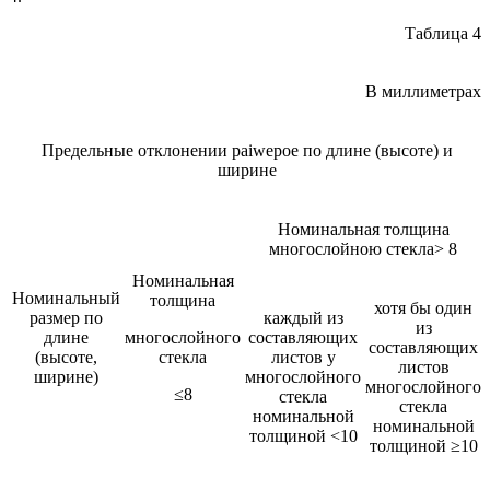
Таблица 4
В миллиметрах
Предельные отклонении paiwepoe по длине (высоте) и
ширине
Номинальная толщина
многослойною стекла> 8
Номинальная
Номинальный
толщина
хотя бы один
размер по
каждый из
из
длине
многослойного
составляющих
составляющих
(высоте,
стекла
листов у
листов
ширине)
многослойного
многослойного
≤8
стекла
стекла
номинальной
номинальной
толщиной <10
толщиной ≥10