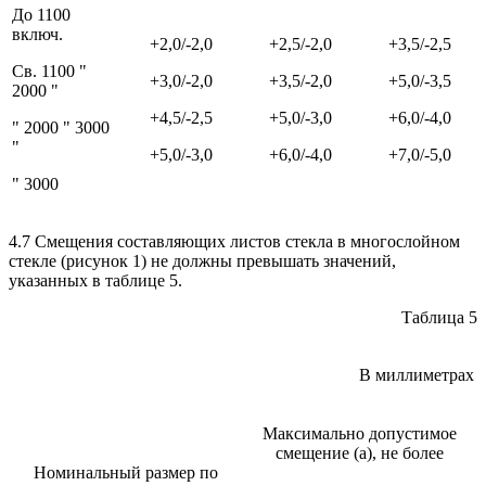
До 1100
включ.
+2,0/-2,0
+2,5/-2,0
+3,5/-2,5
Св. 1100 "
+3,0/-2,0
+3,5/-2,0
+5,0/-3,5
2000 "
+4,5/-2,5
+5,0/-3,0
+6,0/-4,0
" 2000 " 3000
"
+5,0/-3,0
+6,0/-4,0
+7,0/-5,0
" 3000
4.7 Смещения составляющих листов стекла в многослойном
стекле (рисунок 1) не должны превышать значений,
указанных в таблице 5.
Таблица 5
В миллиметрах
Максимально допустимое
смещение (а), не более
Номинальный размер по