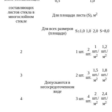
0,5
1,0
составляющих
листов стекла в
2
Для площади листа (S), м
многослойном
стекле
Для всех размеров
S≤1,0
1,0
2,0
S>8,0
(площади)
1
1,2
2
шт./
шт./
2
1 шт.
шт.
2
2
м
м
1,5
1,8
3
шт./
шт./
3
2 шт.
шт.
2
2
м
м
Допускаются в
несосредоточенном
виде
2
2,4
4
шт./
шт./
4
3 шт.
шт.
2
2
м
м