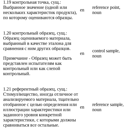
1.19 контрольная точка, сущ.:
Выбранное значение (одной или
reference point,
en
нескольких характеристик продукта),
noun
по которому оцениваются образцы.
1.20 контрольный образец, сущ.:
Образец оцениваемого материала,
выбранный в качестве эталона для
сравнения с ним других образцов.
control sample,
en
noun
Примечание - Образец может быть
представлен испытателям как
контрольный или как слепой
контрольный.
1.21 референтный образец, сущ.:
Стимул/вещество, иногда отличное от
анализируемого материала, тщательно
отобранное с целью определения или
reference sample,
en
иллюстрации характеристики или
noun
заданного уровня конкретной
характеристики, с которыми должны
сравниваться все остальные.