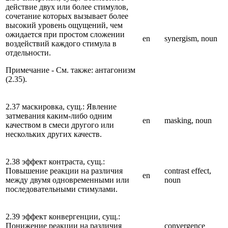
действие двух или более стимулов,
сочетание которых вызывает более
высокий уровень ощущений, чем
ожидается при простом сложении
en
synergism, noun
воздействий каждого стимула в
отдельности.
Примечание - См. также: антагонизм
(2.35).
2.37 маскировка, сущ.: Явление
затмевания каким-либо одним
en
masking, noun
качеством в смеси другого или
нескольких других качеств.
2.38 эффект контраста, сущ.:
Повышение реакции на различия
contrast effect,
en
между двумя одновременными или
noun
последовательными стимулами.
2.39 эффект конвергенции, сущ.:
Понижение реакции на различия
convergence