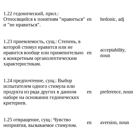
1.22 гедонический, прил.:
Относящийся к понятиям "нравиться"
en
hedonic, adj
и "не нравиться".
1.23 приемлемость, сущ.: Степень, в
которой стимул нравится или не
acceptability,
нравится вообще или применительно
en
noun
к конкретным органолептическим
характеристикам.
1.24 предпочтение, сущ.: Выбор
испытателем одного стимула или
продукта из ряда других в данном
en
preference, noun
наборе на основании гедонических
критериев.
1.25 отвращение, сущ.: Чувство
en
aversion, noun
неприятия, вызываемое стимулом.