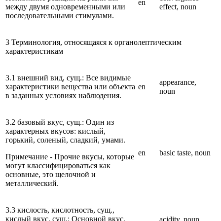
en
между двумя одновременными или
effect, noun
последовательными стимулами.
3 Терминология, относящаяся к органолептическим
характеристикам
3.1 внешний вид, сущ.: Все видимые
appearance,
характеристики вещества или объекта
en
noun
в заданных условиях наблюдения.
3.2 базовый вкус, сущ.: Один из
характерных вкусов: кислый,
горький, соленый, сладкий, умами.
en
basic taste, noun
Примечание - Прочие вкусы, которые
могут классифицироваться как
основные, это щелочной и
металлический.
3.3 кислость, кислотность, сущ.,
кислый вкус, сущ.: Основной вкус,
acidity, noun