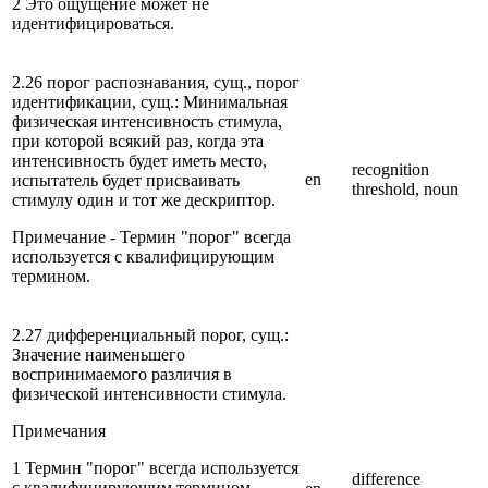
2 Это ощущение может не
идентифицироваться.
2.26 порог распознавания, сущ., порог
идентификации, сущ.: Минимальная
физическая интенсивность стимула,
при которой всякий раз, когда эта
интенсивность будет иметь место,
recognition
en
испытатель будет присваивать
threshold, noun
стимулу один и тот же дескриптор.
Примечание - Термин "порог" всегда
используется с квалифицирующим
термином.
2.27 дифференциальный порог, сущ.:
Значение наименьшего
воспринимаемого различия в
физической интенсивности стимула.
Примечания
1 Термин "порог" всегда используется
difference
с квалифицирующим термином.