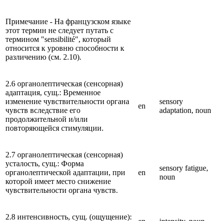
Примечание - На французском языке
этот термин не следует путать с
термином "sensibilité", который
относится к уровню способности к
различению (см. 2.10).
2.6 органолептическая (сенсорная)
адаптация, сущ.: Временное
изменение чувствительности органа
sensory
en
чувств вследствие его
adaptation, noun
продолжительной и/или
повторяющейся стимуляции.
2.7 органолептическая (сенсорная)
усталость, сущ.: Форма
sensory fatigue,
органолептической адаптации, при
en
noun
которой имеет место снижение
чувствительности органа чувств.
2.8 интенсивность, сущ. (ощущение):