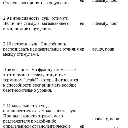
en
intensity, noun
Степень воспринятого ощущения.
2.9 интенсивность, сущ. (стимул):
Величина стимула, вызывающего
en
intensity, noun
воспринятое ощущение.
2.10 острота, сущ.: Способность
распознавать незначительные отличия
en
acuity, noun
между стимулами.
Примечание - На французском языке
этот термин не следует путать с
термином "acuité", который относится
к способности воспринимать вообще,
безотносительно уровня.
2.11 модальность, сущ.,
органолептическая модальность, сущ.:
Принадлежность отражаемого
modality, noun
раздражителя к какой-либо
определенной органолептической
en