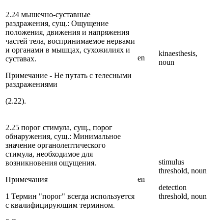
2.24 мышечно-суставные
раздражения, сущ.: Ощущение
положения, движения и напряжения
частей тела, воспринимаемое нервами
и органами в мышцах, сухожилиях и
kinaesthesis,
en
суставах.
noun
Примечание - Не путать с телесными
раздражениями
(2.22).
2.25 порог стимула, сущ., порог
обнаружения, сущ.: Минимальное
значение органолептического
стимула, необходимое для
stimulus
возникновения ощущения.
threshold, noun
en
Примечания
detection
1 Термин "порог" всегда используется
threshold, noun
с квалифицирующим термином.