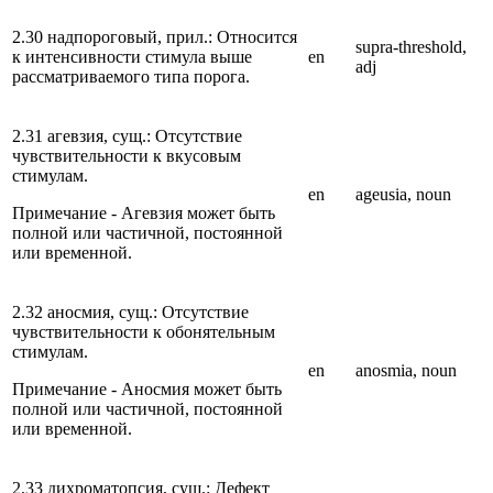
2.30 надпороговый, прил.: Относится
supra-threshold,
к интенсивности стимула выше
en
adj
рассматриваемого типа порога.
2.31 агевзия, сущ.: Отсутствие
чувствительности к вкусовым
стимулам.
en
ageusia, noun
Примечание - Агевзия может быть
полной или частичной, постоянной
или временной.
2.32 аносмия, сущ.: Отсутствие
чувствительности к обонятельным
стимулам.
en
anosmia, noun
Примечание - Аносмия может быть
полной или частичной, постоянной
или временной.
2.33 дихроматопсия, сущ.: Дефект