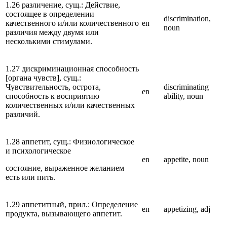
1.26 различение, сущ.: Действие,
состоящее в определении
discrimination,
качественного и/или количественного
en
noun
различия между двумя или
несколькими стимулами.
1.27 дискриминационная способность
[органа чувств], сущ.:
Чувствительность, острота,
discriminating
en
способность к восприятию
ability, noun
количественных и/или качественных
различий.
1.28 аппетит, сущ.: Физиологическое
и психологическое
en
appetite, noun
состояние, выраженное желанием
есть или пить.
1.29 аппетитный, прил.: Определение
en
appetizing, adj
продукта, вызывающего аппетит.