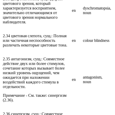
цветового зрения, который
характеризуется восприятием,
dyschromatopsia,
en
значительно отличающимся от
noun
цветового зрения нормального
наблюдателя.
2.34 цветовая слепота, сущ.: Полная
или частичная неспособность
en
colour blindness
различать некоторые цветовые тона.
2.35 антагонизм, сущ.: Совместное
действие двух или более стимулов,
сочетание которых вызывает более
низкий уровень ощущений, чем
antagonism,
ожидается при наложении
en
noun
воздействий каждого стимула в
отдельности.
Примечание - См. также: синергизм
(2.36).
2.36 синергизм, сущ.: Совместное