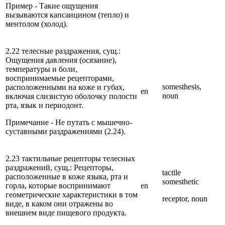
Пример - Такие ощущения
вызываются капсаицином (тепло) и
ментолом (холод).
2.22 телесные раздражения, сущ.:
Ощущения давления (осязание),
температуры и боли,
воспринимаемые рецепторами,
somesthesis,
расположенными на коже и губах,
en
noun
включая слизистую оболочку полости
рта, язык и периодонт.
Примечание - Не путать с мышечно-
суставными раздражениями (2.24).
2.23 тактильные рецепторы телесных
раздражений, сущ.: Рецепторы,
tactile
расположенные в коже языка, рта и
somesthetic
горла, которые воспринимают
en
геометрические характеристики в том
receptor, noun
виде, в каком они отражены во
внешнем виде пищевого продукта.