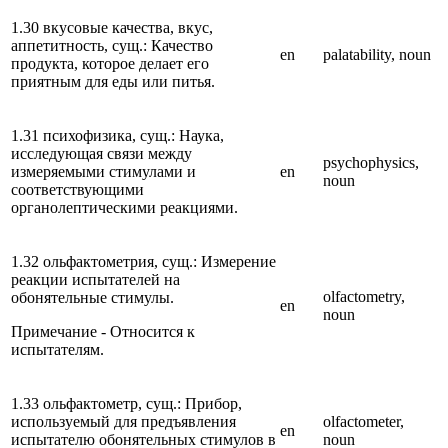
1.30 вкусовые качества, вкус,
аппетитность, сущ.: Качество
en
palatability, noun
продукта, которое делает его
приятным для еды или питья.
1.31 психофизика, сущ.: Наука,
исследующая связи между
psychophysics,
измеряемыми стимулами и
en
noun
соответствующими
органолептическими реакциями.
1.32 ольфактометрия, сущ.: Измерение
реакции испытателей на
olfactometry,
обонятельные стимулы.
en
noun
Примечание - Относится к
испытателям.
1.33 ольфактометр, сущ.: Прибор,
используемый для предъявления
olfactometer,
en
испытателю обонятельных стимулов в
noun