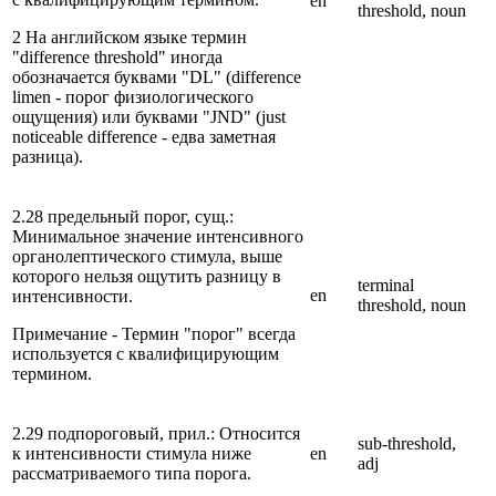
en
threshold, noun
2 На английском языке термин
"difference threshold" иногда
обозначается буквами "DL" (difference
limen - порог физиологического
ощущения) или буквами "JND" (just
noticeable difference - едва заметная
разница).
2.28 предельный порог, сущ.:
Минимальное значение интенсивного
органолептического стимула, выше
которого нельзя ощутить разницу в
terminal
en
интенсивности.
threshold, noun
Примечание - Термин "порог" всегда
используется с квалифицирующим
термином.
2.29 подпороговый, прил.: Относится
sub-threshold,
к интенсивности стимула ниже
en
adj
рассматриваемого типа порога.