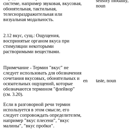
sensory modality,
системе, например звуковая, вкусовая,
noun
обонятельная, тактильная,
телеснораздражительная или
визуальная модальность.
2.12 вкус, сущ.: Ощущения,
воспринятые органом вкуса при
стимуляции некоторыми
растворимыми веществами.
Примечание - Термин "вкус" не
следует использовать для обозначения
сочетания вкусовых, обонятельных и
en
taste, noun
осязательных ощущений, которые
обозначаются термином "флейвор"
(см. 3.20).
Если в разговорной речи термин
используется в этом смысле, его
следует сопровождать определителем,
например "вкус плесени", "вкус
малины", "вкус пробки".