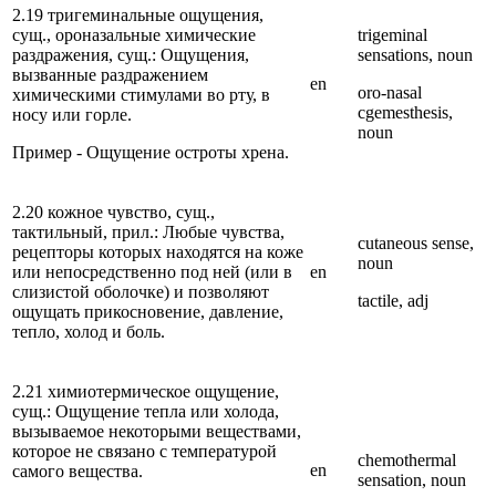
2.19 тригеминальные ощущения,
сущ., ороназальные химические
trigeminal
раздражения, сущ.: Ощущения,
sensations, noun
вызванные раздражением
en
oro-nasal
химическими стимулами во рту, в
cgemesthesis,
носу или горле.
noun
Пример - Ощущение остроты хрена.
2.20 кожное чувство, сущ.,
тактильный, прил.: Любые чувства,
cutaneous sense,
рецепторы которых находятся на коже
noun
или непосредственно под ней (или в
en
слизистой оболочке) и позволяют
tactile, adj
ощущать прикосновение, давление,
тепло, холод и боль.
2.21 химиотермическое ощущение,
сущ.: Ощущение тепла или холода,
вызываемое некоторыми веществами,
которое не связано с температурой
chemothermal
en
самого вещества.
sensation, noun