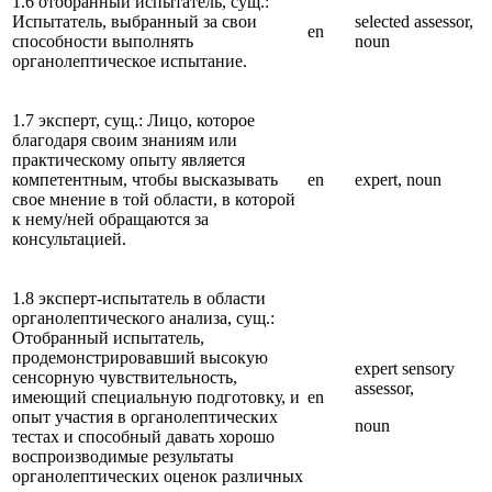
1.6 отобранный испытатель, сущ.:
Испытатель, выбранный за свои
selected assessor,
en
способности выполнять
noun
органолептическое испытание.
1.7 эксперт, сущ.: Лицо, которое
благодаря своим знаниям или
практическому опыту является
компетентным, чтобы высказывать
en
expert, noun
свое мнение в той области, в которой
к нему/ней обращаются за
консультацией.
1.8 эксперт-испытатель в области
органолептического анализа, сущ.:
Отобранный испытатель,
продемонстрировавший высокую
expert sensory
сенсорную чувствительность,
assessor,
имеющий специальную подготовку, и
en
опыт участия в органолептических
noun
тестах и способный давать хорошо
воспроизводимые результаты
органолептических оценок различных