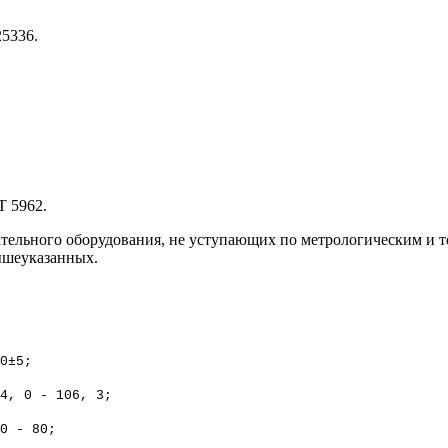
5336.
 5962.
ательного оборудования, не уступающих по метрологическим и
вышеуказанных.
0±5;
4, 0 - 106, 3;
0 - 80;