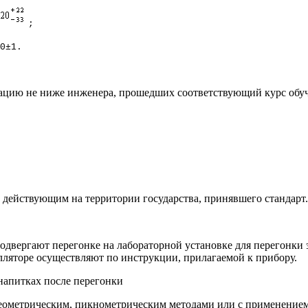
;
0±1.
цию не ниже инженера, прошедших соответствующий курс обуч
 действующим на территории государства, принявшего стандарт.
одвергают перегонке на лабораторной установке для перегонки 
ляторе осуществляют по инструкции, прилагаемой к прибору.
напитках после перегонки
еометрическим, пикнометрическим методами или с применением