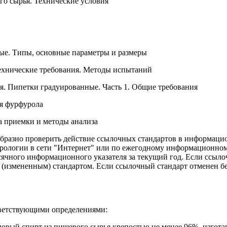
о сырья. Технические условия
ые. Типы, основные параметры и размеры
ехнические требования. Методы испытаний
я. Пипетки градуированные. Часть 1. Общие требования
я фурфурола
а приемки и методы анализа
бразно проверить действие ссылочных стандартов в информацио
трологии в сети "Интернет" или по ежегодному информационно
сячного информационного указателя за текущий год. Если ссыло
измененным) стандартом. Если ссылочный стандарт отменен без 
ветствующими определениями:
ловый спирт из пищевого сырья крепостью не менее 96%, изгот