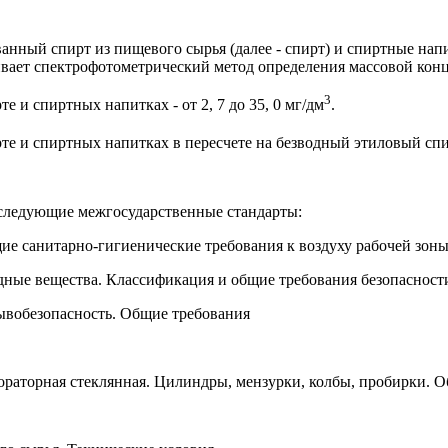
анный спирт из пищевого сырья (далее - спирт) и спиртные нап
ивает спектрофотометрический метод определения массовой кон
3
 и спиртных напитках - от 2, 7 до 35, 0 мг/дм
.
 и спиртных напитках в пересчете на безводный этиловый спирт
 следующие межгосударственные стандарты:
щие санитарно-гигиенические требования к воздуху рабочей зон
едные вещества. Классификация и общие требования безопасност
рывобезопасность. Общие требования
ораторная стеклянная. Цилиндры, мензурки, колбы, пробирки. 