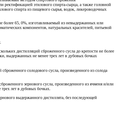
и ректификацией этилового спирта-сырца, а также головной
илового спирта из пищевого сырья, водок, ликероводочных
не более 65, 0%, изготавливаемый из невыдержанных или
оматических компонентов, натуральных красителей, питьевой
.
скольких дистилляций сброженного сусла до крепости не более
ски, выдержанных не менее трех лет в дубовых бочках
 сброженного солодового сусла, произведенного из солода
сброженного зернового сусла, произведенного из ячменя и/или
трех лет в дубовых бочках.
ернового выдержанного дистиллята, без последующей