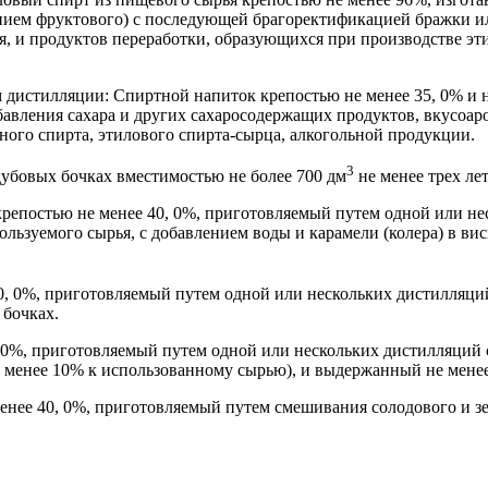
нием фруктового) с последующей брагоректификацией бражки ил
я, и продуктов переработки, образующихся при производстве эт
м дистилляции: Спиртной напиток крепостью не менее 35, 0% и 
авления сахара и других сахаросодержащих продуктов, вкусоар
ного спирта, этилового спирта-сырца, алкогольной продукции.
3
дубовых бочках вместимостью не более 700 дм
не менее трех лет
крепостью не менее 40, 0%, приготовляемый путем одной или не
ользуемого сырья, с добавлением воды и карамели (колера) в ви
0, 0%, приготовляемый путем одной или нескольких дистилляций
 бочках.
, 0%, приготовляемый путем одной или нескольких дистилляций 
 менее 10% к использованному сырью), и выдержанный не менее 
енее 40, 0%, приготовляемый путем смешивания солодового и з