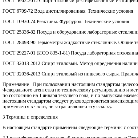
ГОСТ 5962-2012 Спирт этиловый ректификованный из пищевог
ГОСТ 6709-72 Вода дистиллированная. Технические условия
ГОСТ 10930-74 Реактивы. Фурфурол. Технические условия
ГОСТ 25336-82 Посуда и оборудование лабораторные стеклянн
ГОСТ 28498-90 Термометры жидкостные стеклянные. Общие т
ГОСТ 29227-91 (ИСО 835-1-81) Посуда лабораторная стеклянна
ГОСТ 32013-2012 Спирт этиловый. Метод определения наличи
ГОСТ 32036-2013 Спирт этиловый из пищевого сырья. Правил
Примечание - При пользовании настоящим стандартом целесоо
Федерального агентства по техническому регулированию и ме
по состоянию на 1 января текущего года, и по выпускам ежеме
настоящим стандартом следует руководствоваться заменяющим (
применяется в части, не затрагивающей эту ссылку.
3 Термины и определения
В настоящем стандарте применены следующие термины с соот
3.1 ректификованный этиловый спирт из пищевого сырья: Эти