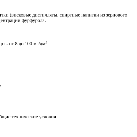
итки (висковые дистилляты, спиртные напитки из зернового
центрации фурфурола.
3
 - от 8 до 100 мг/дм
.
ы
и
Общие технические условия