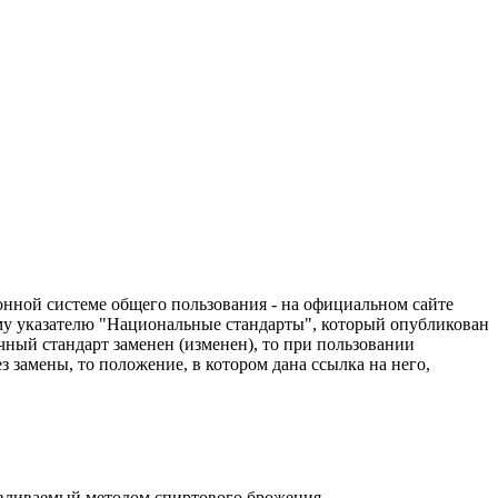
нной системе общего пользования - на официальном сайте
му указателю "Национальные стандарты", который опубликован
чный стандарт заменен (изменен), то при пользовании
замены, то положение, в котором дана ссылка на него,
авливаемый методом спиртового брожения