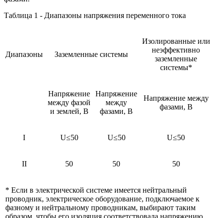
Таблица 1 - Диапазоны напряжения переменного тока
Изолированные или
неэффективно
Диапазоны
Заземленные системы
заземленные
системы*
Напряжение
Напряжение
Напряжение между
между фазой
между
фазами, В
и землей, В
фазами, В
I
U≤50
U≤50
U≤50
II
50
50
50
* Если в электрической системе имеется нейтральный
проводник, электрическое оборудование, подключаемое к
фазному и нейтральному проводникам, выбирают таким
образом, чтобы его изоляция соответствовала напряжению