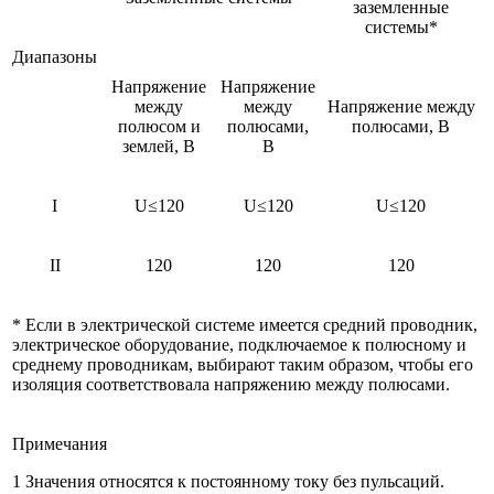
заземленные
системы*
Диапазоны
Напряжение
Напряжение
между
между
Напряжение между
полюсом и
полюсами,
полюсами, В
землей, В
В
I
U≤120
U≤120
U≤120
II
120
120
120
* Если в электрической системе имеется средний проводник,
электрическое оборудование, подключаемое к полюсному и
среднему проводникам, выбирают таким образом, чтобы его
изоляция соответствовала напряжению между полюсами.
Примечания
1 Значения относятся к постоянному току без пульсаций.