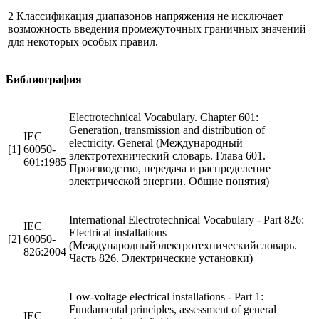
2 Классификация диапазонов напряжения не исключает
возможность введения промежуточных граничных значений
для некоторых особых правил.
Библиография
Electrotechnical Vocabulary. Chapter 601:
Generation, transmission and distribution of
IEC
electricity. General (Международный
[1]
60050-
электротехнический словарь. Глава 601.
601:1985
Производство, передача и распределение
электрической энергии. Общие понятия)
International Electrotechnical Vocabulary - Part 826:
IEC
Electrical installations
[2]
60050-
(Международныйэлектротехническийсловарь.
826:2004
Часть 826. Электрические установки)
Low-voltage electrical installations - Part 1:
Fundamental principles, assessment of general
IEC