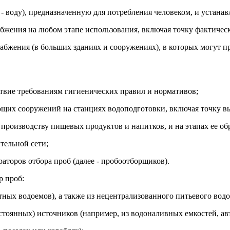
 - воду), предназначенную для потребления человеком, и устана
бжения на любом этапе использования, включая точку фактическ
абжения (в больших зданиях и сооружениях), в которых могут 
ствие требованиям гигиенических правил и нормативов;
щих сооружений на станциях водоподготовки, включая точку вы
 производству пищевых продуктов и напитков, и на этапах ее об
тельной сети;
раторов отбора проб (далее - пробоотборщиков).
р проб:
ных водоемов), а также из нецентрализованного питьевого водо
стоянных) источников (например, из водоналивных емкостей, ав