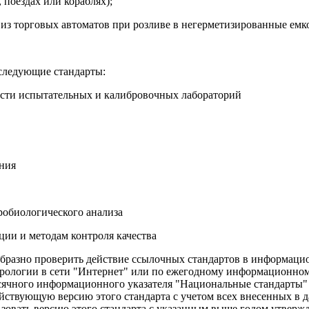
 поездах или кораблях);
 из торговых автоматов при розливе в негерметизированные емко
следующие стандарты:
ти испытательных и калибровочных лабораторий
ния
робиологического анализа
ции и методам контроля качества
бразно проверить действие ссылочных стандартов в информацио
трологии в сети "Интернет" или по ежегодному информационно
есячного информационного указателя "Национальные стандарты" 
действующую версию этого стандарта с учетом всех внесенных в
ьзовать версию этого стандарта с указанным выше годом утверж