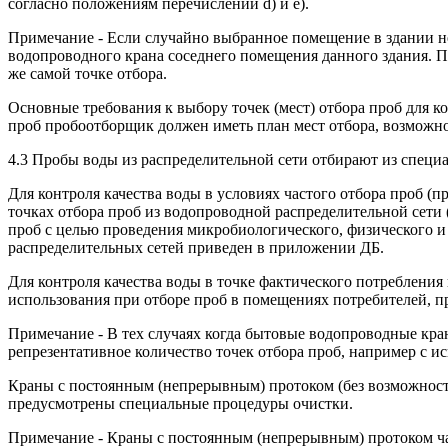
согласно положениям перечислений d) и е).
Примечание - Если случайно выбранное помещение в здании не 
водопроводного крана соседнего помещения данного здания. П
же самой точке отбора.
Основные требования к выбору точек (мест) отбора проб для 
проб пробоотборщик должен иметь план мест отбора, возможно
4.3 Пробы воды из распределительной сети отбирают из специ
Для контроля качества воды в условиях частого отбора проб 
точках отбора проб из водопроводной распределительной сети
проб с целью проведения микробиологического, физического и
распределительных сетей приведен в приложении ДБ.
Для контроля качества воды в точке фактического потреблен
использования при отборе проб в помещениях потребителей, 
Примечание - В тех случаях когда бытовые водопроводные кран
репрезентативное количество точек отбора проб, например с 
Краны с постоянным (непрерывным) протоком (без возможности
предусмотрены специальные процедуры очистки.
Примечание - Краны с постоянным (непрерывным) протоком ча