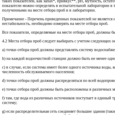
таких показателей, как запах*, привкус**, рН, мутность, ост
показатели можно определять в испытательной лаборатории в т
полученными на месте отбора проб и в лаборатории.
Примечание - Перечень приведенных показателей не является
нестабильность, необходимо измерять на месте отбора проб.
Все показатели, определяемые на месте отбора проб, должны 
4.2 Места отбора проб следует выбирать с учетом следующих 
a) точки отбора проб должны представлять систему водоснабж
b) на каждой водоочистной станции должно быть не менее одно
c) в случае, если система имеет более одного источника воды
численность обслуживаемого населения;
d) точки отбора проб должны распределяться по всей водопров
e) точки отбора проб должны быть расположены в различных ме
f) там, где вода из различных источников поступает в единый
систему;
g) если распределительная сеть соединяет большие здания (так