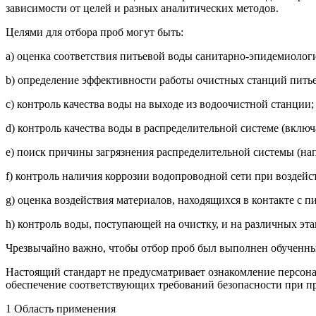
зависимости от целей и разных аналитических методов.
Целями для отбора проб могут быть:
a) оценка соответствия питьевой воды санитарно-эпидемиолог
b) определение эффективности работы очистных станций пить
c) контроль качества воды на выходе из водоочистной станции;
d) контроль качества воды в распределительной системе (вклю
e) поиск причины загрязнения распределительной системы (нап
f) контроль наличия коррозии водопроводной сети при воздейс
g) оценка воздействия материалов, находящихся в контакте с п
h) контроль воды, поступающей на очистку, и на различных эт
Чрезвычайно важно, чтобы отбор проб был выполнен обученн
Настоящий стандарт не предусматривает ознакомление персонал
обеспечение соответствующих требований безопасности при пр
1 Область применения