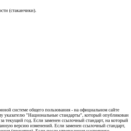
сти (стаканчики).
нной системе общего пользования - на официальном сайте
му указателю "Национальные стандарты", который опубликован
за текущий год. Если заменен ссылочный стандарт, на который
 данную версию изменений. Если заменен ссылочный стандарт,
дения (принятия). Если после утверждения настоящего