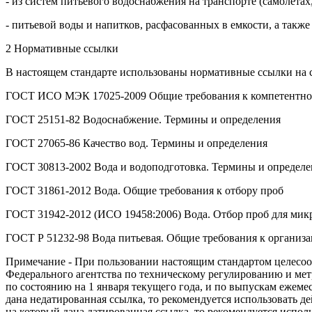
- из систем питьевого водоснабжения на транспорте (самолетах,
- питьевой воды и напитков, расфасованных в емкости, а также
2 Нормативные ссылки
В настоящем стандарте использованы нормативные ссылки на 
ГОСТ ИСО МЭК 17025-2009 Общие требования к компетентнос
ГОСТ 25151-82 Водоснабжение. Термины и определения
ГОСТ 27065-86 Качество вод. Термины и определения
ГОСТ 30813-2002 Вода и водоподготовка. Термины и определе
ГОСТ 31861-2012 Вода. Общие требования к отбору проб
ГОСТ 31942-2012 (ИСО 19458:2006) Вода. Отбор проб для мик
ГОСТ Р 51232-98 Вода питьевая. Общие требования к организа
Примечание - При пользовании настоящим стандартом целесоо
Федерального агентства по техническому регулированию и ме
по состоянию на 1 января текущего года, и по выпускам ежем
дана недатированная ссылка, то рекомендуется использовать 
на который дана датированная ссылка, то рекомендуется испол