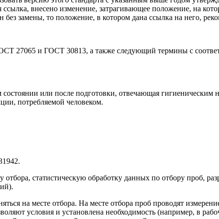
я ссылка, внесено изменение, затрагивающее положение, на кото
 без замены, то положение, в котором дана ссылка на него, реко
ОСТ 27065 и ГОСТ 30813, а также следующий термины с соотв
енном состоянии или после подготовки, отвечающая гигиеническим
кции, потребляемой человеком.
31942.
у отбора, статистическую обработку данных по отбору проб, ра
ий).
лняться на месте отбора. На месте отбора проб проводят измере
воляют условия и установлена необходимость (например, в рабо