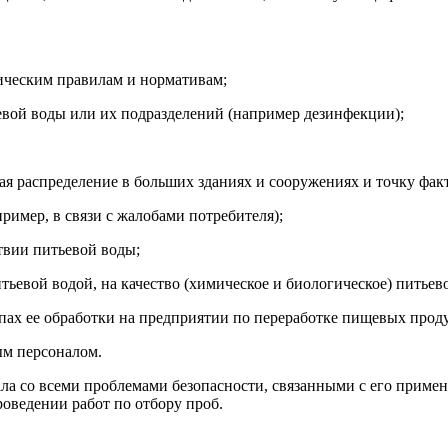
ическим правилам и нормативам;
евой воды или их подразделений (например дезинфекции);
чая распределение в больших зданиях и сооружениях и точку фак
ример, в связи с жалобами потребителя);
твии питьевой воды;
итьевой водой, на качество (химическое и биологическое) питьев
апах ее обработки на предприятии по переработке пищевых прод
ым персоналом.
а со всеми проблемами безопасности, связанными с его примене
оведении работ по отбору проб.