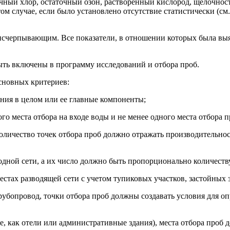
аточный хлор, остаточный озон, растворенный кислород, щелочно
ом случае, если было установлено отсутствие статистически (с
 исчерпывающим. Все показатели, в отношении которых была выя
быть включены в программу исследований и отбора проб.
основных критериев:
ения в целом или ее главные компоненты;
го места отбора на входе воды и не менее одного места отбора 
, количество точек отбора проб должно отражать производительн
одной сети, а их число должно быть пропорционально количеств
стах разводящей сети с учетом тупиковых участков, застойных з
 трубопровод, точки отбора проб должны создавать условия для о
ие, как отели или административные здания), места отбора проб 