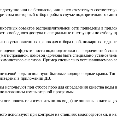
доступно или не безопасно, или в нем отсутствует соответству
ри этом повторный отбор пробы в случае подозрительного санита
конкретных объектов распределительной сети приведены в прил
сть свободного доступа и специальные инструкции по отбору п
ально установленных кранов для отбора проб, пожарных гидрант
(при оценке эффективности водоподготовки на водоочистной ста
 (магистральной, домовой) должны быть специально установлен
 химического анализов. Пример специально устанавливаемого во
ия питьевой воды используют бытовые водопроводные краны. Ти
приведены в приложении ДВ.
ы используют при отборе проб для определения качества воды в
использованием компьютерной программы.
 остановить или изменить поток воды) не описаны в настоящем
сто используют при контроле на станциях водоподготовки, в н