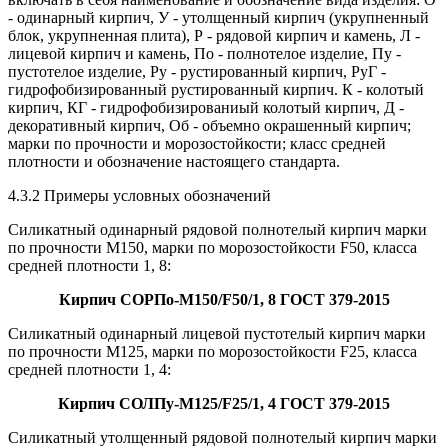
- одинарный кирпич, У - утолщенный кирпич (укрупненный
блок, укрупненная плита), Р - рядовой кирпич и камень, Л -
лицевой кирпич и камень, По - полнотелое изделие, Пу -
пустотелое изделие, Ру - рустированный кирпич, РуГ -
гидрофобизированный рустированный кирпич. К - колотый
кирпич, КГ - гидрофобизированиый колотый кирпич, Д -
декоративный кирпич, Об - объемно окрашенный кирпич;
марки по прочности и морозостойкости; класс средней
плотности и обозначение настоящего стандарта.
4.3.2 Примеры условных обозначений
Силикатный одинарный рядовой полнотелый кирпич марки
по прочности М150, марки по морозостойкости F50, класса
средней плотности 1, 8:
Кирпич СОРПо-M150/F50/1, 8 ГОСТ 379-2015
Силикатный одинарный лицевой пустотелый кирпич марки
по прочности М125, марки по морозостойкости F25, класса
средней плотности 1, 4:
Кирпич СОЛПу-М125/F25/1, 4 ГОСТ 379-2015
Силикатный утолщенный рядовой полнотелый кирпич марки