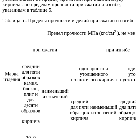
кирпича - по пределам прочности при сжатии и изгибе,
указанным в таблице 5.
Таблица 5 - Пределы прочности изделий при сжатии и изгибе
2
Предел прочности МПа (кгс/см
), не мене
при сжатии
при изгибе
средний
одинарного и
один
для пяти
Марка
утолщенного
уто
образков
изделия
полнотелого кирпича
пустоте
камня,
блоков,
наименьший
плит и
из значений
для
средний
средний
десяти
для пяти
наименьший
для пяти
образцов
образцов
из значений
образцов
кирпича
кирпича
кирпича
30, 0