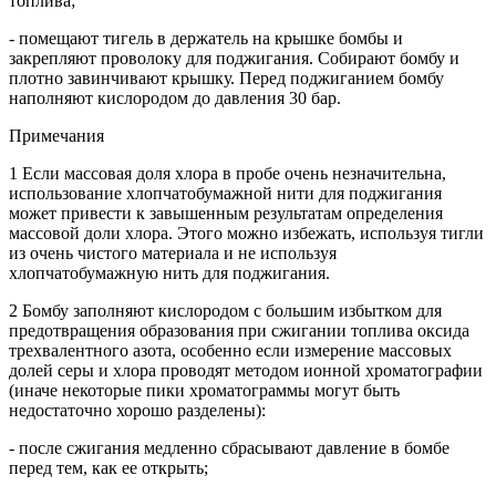
топлива;
- помещают тигель в держатель на крышке бомбы и
закрепляют проволоку для поджигания. Собирают бомбу и
плотно завинчивают крышку. Перед поджиганием бомбу
наполняют кислородом до давления 30 бар.
Примечания
1 Если массовая доля хлора в пробе очень незначительна,
использование хлопчатобумажной нити для поджигания
может привести к завышенным результатам определения
массовой доли хлора. Этого можно избежать, используя тигли
из очень чистого материала и не используя
хлопчатобумажную нить для поджигания.
2 Бомбу заполняют кислородом с большим избытком для
предотвращения образования при сжигании топлива оксида
трехвалентного азота, особенно если измерение массовых
долей серы и хлора проводят методом ионной хроматографии
(иначе некоторые пики хроматограммы могут быть
недостаточно хорошо разделены):
- после сжигания медленно сбрасывают давление в бомбе
перед тем, как ее открыть;