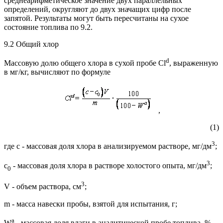
среднеарифметическое значение двух параллельных
определений, округляют до двух значащих цифр после
запятой. Результаты могут быть пересчитаны на сухое
состояние топлива по 9.2.
9.2 Общий хлор
d
Массовую долю общего хлора в сухой пробе Cl
, выраженную
в мг/кг, вычисляют по формуле
,
(1)
3
где c - массовая доля хлора в анализируемом растворе, мг/дм
;
3
c
- массовая доля хлора в растворе холостого опыта, мг/дм
;
0
3
V - объем раствора, см
;
m - масса навески пробы, взятой для испытания, г;
a
W
- массовая доля влаги в аналитической пробе топлива, %