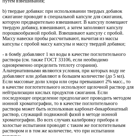
путем взвешивания;
b) твердые добавки: при использовании твердых добавок
сжигание проводят в специальной капсуле для сжигания,
которую предварительно взвешивают. В капсулу помещают
твердую добавку, взвешивают, а затем заполняют капсулу
порошкообразной пробой. Взвешивают капсулу с пробой.
Массу навески пробы рассчитывают, вычитая из массы
капсулы с пробой массу капсулы и массу твердой добавки;
- в бомбу добавляют 1 мл воды в качестве поглотительного
раствора (см. также ГОСТ 33106, если необходимо
одновременно определить теплоту сгорания).
Альтернативными являются условия, при которых воду не
добавляют или добавляют в большем количестве (до 5 мл).
Если массовые доли хлора или серы превышают 2% масс., то
в качестве поглотительного используют щелочной раствор для
нейтрализации кислых продуктов сжигания. Если
последующее определение предполагают проводить методом
ионной хроматографии, то в качестве поглотительного
раствора может быть использован карбонат-бикарбонатный
раствор, служащий подвижной фазой в методе ионной
хроматографии. Во всех случаях калибровку прибора и
холостые испытания проводят с таким же поглотительным
раствором и в том же количестве, что при испытании