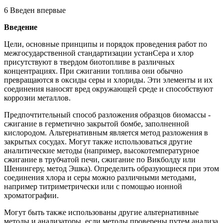
6 Введен впервые
Введение
Цели, основные принципы и порядок проведения работ по
межгосударственной стандартизации устанСера и хлор
присутствуют в твердом биотопливе в различных
концентрациях. При сжигании топлива они обычно
превращаются в оксиды серы и хлориды. Эти элементы и их
соединения наносят вред окружающей среде и способствуют
коррозии металлов.
Предпочтительный способ разложения образцов биомассы -
сжигание в герметично закрытой бомбе, заполненной
кислородом. Альтернативным является метод разложения в
закрытых сосудах. Могут также использоваться другие
аналитические методы (например, высокотемпературное
сжигание в трубчатой печи, сжигание по Викболду или
Шенингеру, метод Эшка). Определить образующиеся при этом
соединения хлора и серы можно различными методами,
например титриметрически или с помощью ионной
хроматографии.
Могут быть также использованы другие альтернативные
методы и анализаторы, если методы проверены путем анализа