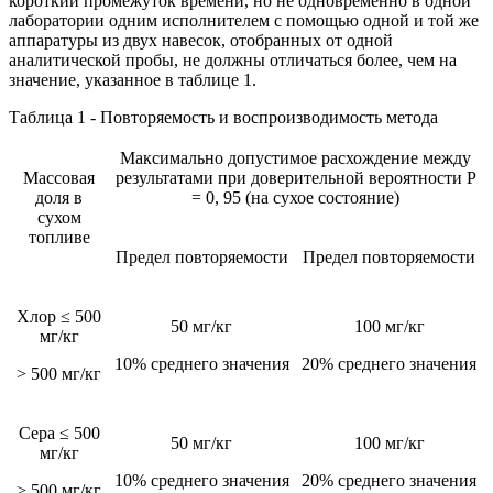
короткий промежуток времени, но не одновременно в одной
лаборатории одним исполнителем с помощью одной и той же
аппаратуры из двух навесок, отобранных от одной
аналитической пробы, не должны отличаться более, чем на
значение, указанное в таблице 1.
Таблица 1 - Повторяемость и воспроизводимость метода
Максимально допустимое расхождение между
Массовая
результатами при доверительной вероятности Р
доля в
= 0, 95 (на сухое состояние)
сухом
топливе
Предел повторяемости
Предел повторяемости
Хлор ≤ 500
50 мг/кг
100 мг/кг
мг/кг
10% среднего значения
20% среднего значения
> 500 мг/кг
Сера ≤ 500
50 мг/кг
100 мг/кг
мг/кг
10% среднего значения
20% среднего значения
> 500 мг/кг