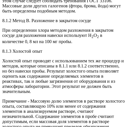
этом случае следует соблюдать требования ГОСТ 33106.
Массовые доли других галогенов (фтора, брома, йода) могут
быть определены подобным методом.
8.1.2 Метод В. Разложение в закрытом сосуде
При определении хлора методом разложения в закрытом
сосуде для разложения навески используют H
O
в
2
2
количестве 0, 8 мл на 100 мг пробы.
8.1.3 Холостой опыт
Холостой опыт проводят с использованием тех же процедур и
методов, которые описаны в 8.1.1 или 8.1.2 соответственно,
но без навески пробы. Результат холостого опыта позволяет
оценить как содержание определяемых элементов в
реактивах, так и любые загрязнения от оборудования и из
атмосферы лаборатории. Этот результат не должен быть
значительным.
Примечание - Массовую долю элементов в растворе холостого
опыта, составляющую 10% или менее от содержания
элементов в анализируемом растворе, считают
незначительной. Содержание элементов в пробе считают
допустимым, если массовая доля элементов в растворе
холостого опыта не превышает пределов обнаружения.