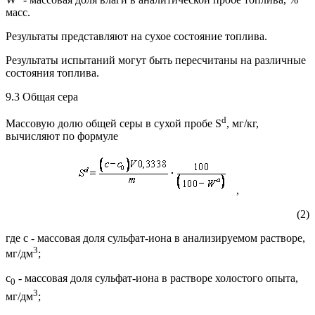
масс.
Результаты представляют на сухое состояние топлива.
Результаты испытаний могут быть пересчитаны на различные
состояния топлива.
9.3 Общая сера
d
Массовую долю общей серы в сухой пробе S
, мг/кг,
вычисляют по формуле
,
(2)
где c - массовая доля сульфат-иона в анализируемом растворе,
3
мг/дм
;
c
- массовая доля сульфат-иона в растворе холостого опыта,
0
3
мг/дм
;