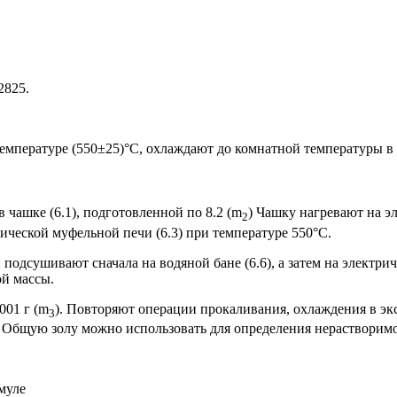
2825.
емпературе (550±25)°С, охлаждают до комнатной температуры в э
 чашке (6.1), подготовленной по 8.2 (m
) Чашку нагревают на эл
2
ической муфельной печи (6.3) при температуре 550°С.
 подсушивают сначала на водяной бане (6.6), а затем на электри
ой массы.
001 г (m
). Повторяют операции прокаливания, охлаждения в эк
3
. Общую золу можно использовать для определения нерастворимо
муле