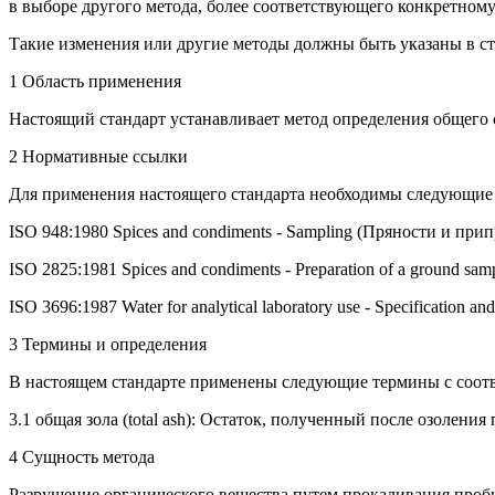
в выборе другого метода, более соответствующего конкретному
Такие изменения или другие методы должны быть указаны в с
1 Область применения
Настоящий стандарт устанавливает метод определения общего 
2 Нормативные ссылки
Для применения настоящего стандарта необходимы следующие 
ISO 948:1980 Spices and condiments - Sampling (Пряности и при
ISO 2825:1981 Spices and condiments - Preparation of a ground 
ISO 3696:1987 Water for analytical laboratory use - Specificatio
3 Термины и определения
В настоящем стандарте применены следующие термины с соот
3.1 общая зола (total ash): Остаток, полученный после озолен
4 Сущность метода
Разрушение органического вещества путем прокаливания пробы