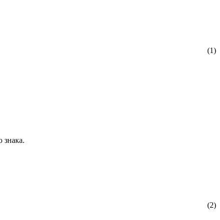
(1)
 знака.
(2)