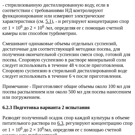
- стерилизованную дистиллированную воду, если в
соответствии с требованиями НД контролируют
функционирование или измеряют электрические
характеристики (см.
5.1
), - и регулируют концентрацию спор
6
6
от 1 × 10
до 2 × 10
/мл, определяя ее с помощью счетной
камеры или способом турбиметрии.
Смешивают одинаковые объемы отдельных суспензий,
достаточные для соответствующей методики посева, для
получения окончательной суспензии смеси спор, готовой для
посева. Споровую суспензию в растворе минеральной соли
следует использовать в течение 48 ч после приготовления.
Споровую суспензию в стерильной дистиллированной воде
следует использовать в течение 6 ч после приготовления.
Примечание - Приготовляют общие объемы около 100 мл для
посева распылением или около 500 мл для посева нанесением
или погружением.
6.2.3 Подготовка варианта 2 испытания
Разводят полученный осадок спор каждой культуры в объеме
питательного раствора по
6.3
, регулируют концентрацию спор
6
6
от 1 × 10
до 2 × 10
/мл, определяя ее с помощью счетной