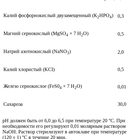
Калий фосфорнокислый двузамещенный (К
НРО
)
0,3
2
4
Магний сернокислый (MgSО
× 7 Н
О)
0,5
4
2
Натрий азотнокислый (NaNО
)
2,0
3
Калий хлористый (KCI)
0,5
Железо сернокислое (FeS0
× 7 Н
О)
0,01
4
2
Сахароза
30,0
рН должен быть от 6,0 до 6,5 при температуре 20 °С. При
необходимости его регулируют 0,01 молярным раствором
NaOH. Раствор стерилизуют в автоклаве при температуре
(120 ± 1) °С в течение 20 мин.