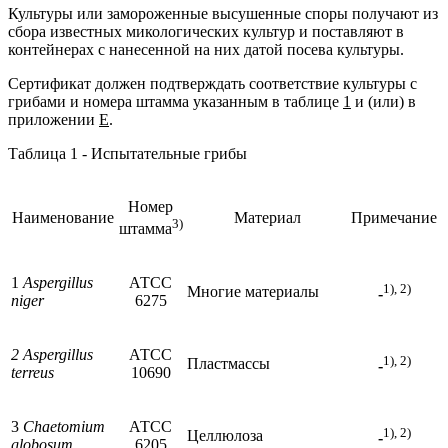
Культуры или замороженные высушенные споры получают из
сбора известных микологических культур и поставляют в
контейнерах с нанесенной на них датой посева культуры.
Сертификат должен подтверждать соответствие культуры с
грибами и номера штамма указанным в таблице
1
и (или) в
приложении
Е
.
Таблица 1 - Испытательные грибы
Номер
Наименование
Материал
Примечание
3)
штамма
1
Aspergillus
АТСС
1), 2)
Многие материалы
-
niger
6275
2 Aspergillus
АТСС
1), 2)
Пластмассы
-
terreus
10690
3
Chaetomium
АТСС
1), 2)
Целлюлоза
-
globosum
6205