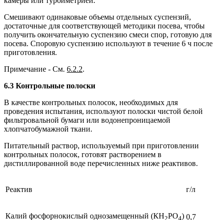
камеры или турбиметрией.
Смешивают одинаковые объемы отдельных суспензий,
достаточные для соответствующей методики посева, чтобы
получить окончательную суспензию смеси спор, готовую для
посева. Споровую суспензию используют в течение 6 ч после
приготовления.
Примечание - См.
6.2.2
.
6.3 Контрольные полоски
В качестве контрольных полосок, необходимых для
проведения испытания, используют полоски чистой белой
фильтровальной бумаги или водонепроницаемой
хлопчатобумажной ткани.
Питательный раствор, используемый при приготовлении
контрольных полосок, готовят растворением в
дистиллированной воде перечисленных ниже реактивов.
Реактив
г/л
Калий фосфорнокислый однозамещенный (КН
РО
)
0,7
2
4