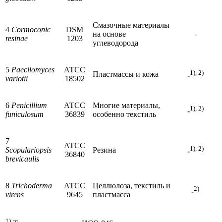
Смазочные материалы
4
Cormoconic
DSM
на основе
-
resinae
1203
углеводорода
5
Paecilomyces
АТСС
1), 2)
Пластмассы и кожа
-
variotii
18502
6
Penicillium
АТСС
Многие материалы,
1), 2)
-
funiculosum
36839
особенно текстиль
7
АТСС
1), 2)
Scopulariopsis
Резина
-
36840
brevicaulis
8
Trichoderma
АТСС
Целлюлоза, текстиль и
2)
-
virens
9645
пластмасса
1)