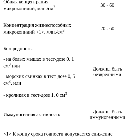
Общая концентрация
30 - 60
3
микроконидий, млн./см
Концентрация жизнеспособных
20 - 60
3
микроконидий <1>, млн./см
Безвредность:
- на белых мышах в тест-дозе 0, 1
3
см
или
Должны быть
безвредными
- морских свинках в тест-дозе 0, 5
3
см
, или
3
- кроликах в тест-дозе 1, 0 см
Должны быть
Иммуногенная активность
иммуногенными
<1> К концу срока годности допускается снижение