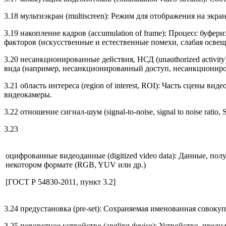
3.18 мультиэкран (multiscreen): Режим для отображения на экр
3.19 накопление кадров (accumulation of frame): Процесс бу
факторов (искусственные и естественные помехи, слабая освеще
3.20 несанкционированные действия, НСД (unauthorized activ
вида (например, несанкционированный доступ, несанкционир
3.21 область интереса (region of interest, ROI): Часть сцены 
видеокамеры.
3.22 отношение сигнал-шум (signal-to-noise, signal to noise r
3.23
оцифрованные видеоданные (digitized video data): Данные, п
некотором формате (RGB, YUV или др.)
[ГОСТ Р 54830-2011, пункт 3.2]
3.24 предустановка (pre-set): Сохраняемая именованная совоку
3.25 поворотное устройство (angling device): Устройство, пре