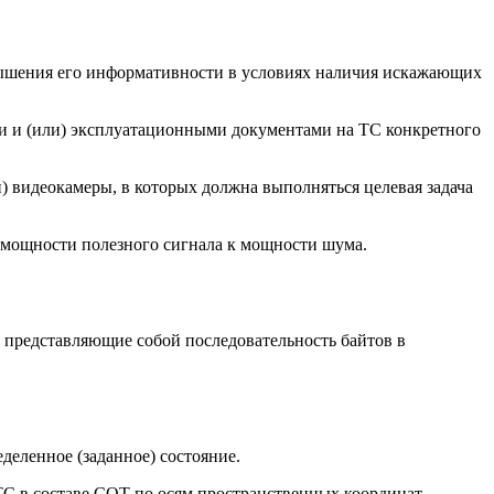
повышения его информативности в условиях наличия искажающих
ми и (или) эксплуатационными документами на ТС конкретного
ой) видеокамеры, в которых должна выполняться целевая задача
ние мощности полезного сигнала к мощности шума.
, представляющие собой последовательность байтов в
деленное (заданное) состояние.
 ТС в составе СОТ по осям пространственных координат.