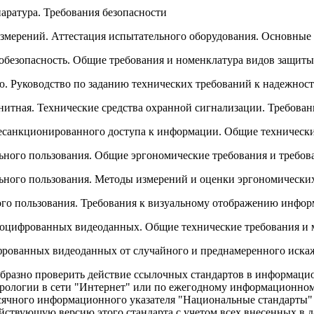
аратура. Требования безопасности
 измерений. Аттестация испытательного оборудования. Основны
робезопасность. Общие требования и номенклатура видов защиты
ю. Руководство по заданию технических требований к надежнос
нитная. Технические средства охранной сигнализации. Требова
есанкционированного доступа к информации. Общие технически
ного пользования. Общие эргономические требования и требов
ного пользования. Методы измерений и оценки эргономических
го пользования. Требования к визуальному отображению инфор
оцифрованных видеоданных. Общие технические требования и 
рованных видеоданных от случайного и преднамеренного иска
бразно проверить действие ссылочных стандартов в информацио
трологии в сети "Интернет" или по ежегодному информационно
есячного информационного указателя "Национальные стандарты" 
действующую версию этого стандарта с учетом всех внесенных в