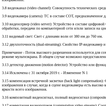
3.8 видеоканал (video channel): Совокупность технических ср
3.9 видеокамера (camera): ТС в составе СОТ, предназначенное
3.10 видеосервер (video server): Устройство в составе цифров
обработки, передачи по компьютерной сети и/или записи на ц
3.11 видимый свет: Свет с длинами волн от 380 нм до 760 нм.
3.12 двухпоточность (dual-streaming): Свойство IP-видеокамер 
Примечание - Поток высокого разрешения используется для со
режиме мультиэкрана. В общем случае возможно предоставлени
3.13 детектор движения (motion detector): Устройство или ф
3.14 Исключена с 31 октября 2019 г. - Изменение N 1
3.15 компенсация встречной засветки (back light compensati
изображения в случае, когда в сцене видеокамеры есть высоко
яркости всего изображения.
3.16 композитный видеосигнал, полный видеосигнал (composite 
3.17 коммутация видеопотоков (commutation video streams): С