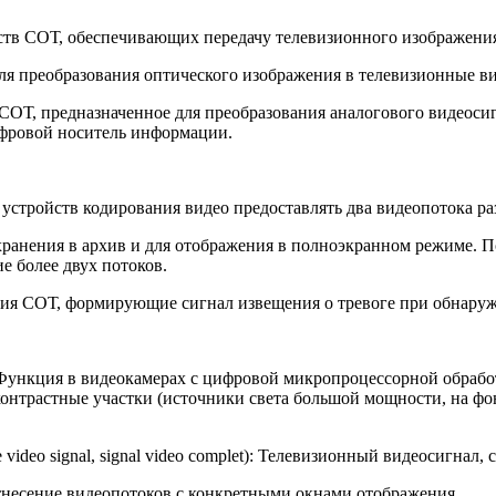
едств СОТ, обеспечивающих передачу телевизионного изображени
 для преобразования оптического изображения в телевизионные в
ой СОТ, предназначенное для преобразования аналогового видеос
ифровой носитель информации.
и устройств кодирования видео предоставлять два видеопотока ра
хранения в архив и для отображения в полноэкранном режиме. П
е более двух потоков.
ункция СОТ, формирующие сигнал извещения о тревоге при обнар
on): Функция в видеокамерах с цифровой микропроцессорной обр
 контрастные участки (источники света большой мощности, на фо
video signal, signal video complet): Телевизионный видеосигнал
оотнесение видеопотоков с конкретными окнами отображения.