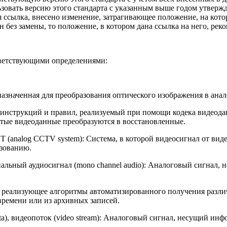
ьзовать версию этого стандарта с указанным выше годом утверж
я ссылка, внесено изменение, затрагивающее положение, на кото
 без замены, то положение, в котором дана ссылка на него, реко
ветствующими определениями:
едназначенная для преобразования оптического изображения в ан
бор инструкций и правил, реализуемый при помощи кодека видео
атые видеоданные преобразуются в восстановленные.
ОТ (analog CCTV system): Система, в которой видеосигнал от ви
азованию.
ноканальный аудиосигнал (mono channel audio): Аналоговый сигн
ние, реализующее алгоритмы автоматизированного получения разл
времени или из архивных записей.
data), видеопоток (video stream): Аналоговый сигнал, несущий 