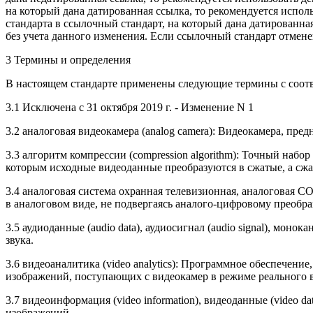
на который дана датированная ссылка, то рекомендуется испол
стандарта в ссылочный стандарт, на который дана датированна
без учета данного изменения. Если ссылочный стандарт отменен
3 Термины и определения
В настоящем стандарте применены следующие термины с соот
3.1 Исключена с 31 октября 2019 г. - Изменение N 1
3.2 аналоговая видеокамера (analog camera): Видеокамера, пр
3.3 алгоритм компрессии (compression algorithm): Точный на
которым исходные видеоданные преобразуются в сжатые, а сж
3.4 аналоговая система охранная телевизионная, аналоговая С
в аналоговом виде, не подвергаясь аналого-цифровому преобр
3.5 аудиоданные (audio data), аудиосигнал (audio signal), мо
звука.
3.6 видеоаналитика (video analytics): Программное обеспече
изображений, поступающих с видеокамер в режиме реального 
3.7 видеоинформация (video information), видеоданные (video 
изображений.