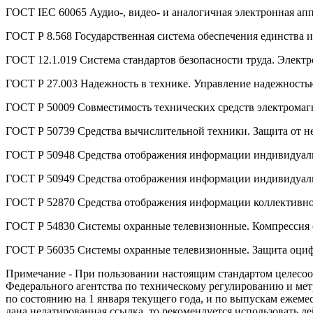
ГОСТ IEC 60065 Аудио-, видео- и аналогичная электронная апп
ГОСТ Р 8.568 Государственная система обеспечения единства
ГОСТ 12.1.019 Система стандартов безопасности труда. Элект
ГОСТ Р 27.003 Надежность в технике. Управление надежность
ГОСТ Р 50009 Совместимость технических средств электромаг
ГОСТ Р 50739 Средства вычислительной техники. Защита от н
ГОСТ Р 50948 Средства отображения информации индивидуаль
ГОСТ Р 50949 Средства отображения информации индивидуаль
ГОСТ Р 52870 Средства отображения информации коллективно
ГОСТ Р 54830 Системы охранные телевизионные. Компрессия 
ГОСТ Р 56035 Системы охранные телевизионные. Защита оциф
Примечание - При пользовании настоящим стандартом целесоо
Федерального агентства по техническому регулированию и ме
по состоянию на 1 января текущего года, и по выпускам ежем
дана недатированная ссылка, то рекомендуется использовать 