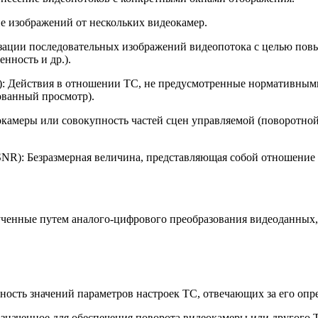
ане изображений от нескольких видеокамер.
феризации последовательных изображений видеопотока с целью 
нность и др.).
ity): Действия в отношении ТС, не предусмотренные нормативны
ованный просмотр).
видеокамеры или совокупность частей сцен управляемой (поворотн
atio, SNR): Безразмерная величина, представляющая собой отноше
олученные путем аналого-цифрового преобразования видеоданных
пность значений параметров настроек ТС, отвечающих за его опре
дназначенное для обеспечения поворота видеокамеры или другого