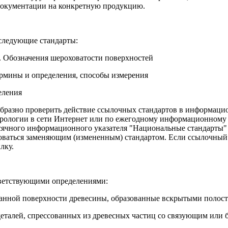
документации на конкретную продукцию.
следующие стандарты:
. Обозначения шероховатости поверхностей
рмины и определения, способы измерения
еления
бразно проверить действие ссылочных стандартов в информацио
трологии в сети Интернет или по ежегодному информационному
есячного информационного указателя "Национальные стандарты" 
оваться заменяющим (измененным) стандартом. Если ссылочный с
лку.
ветствующими определениями:
танной поверхности древесины, образованные вскрытыми полост
деталей, спрессованных из древесных частиц со связующим или 