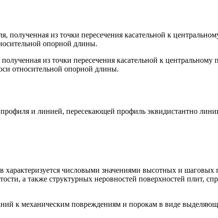
я, полученная из точки пересечения касательной к центрально
тносительной опорной длины.
 полученная из точки пересечения касательной к центральному
 оси относительной опорной длины.
в профиля и линией, пересекающей профиль эквидистантно лини
в характеризуется числовыми значениями высотных и шаговых п
тости, а также структурных неровностей поверхностей плит, сп
ний к механическим повреждениям и порокам в виде выделяющих