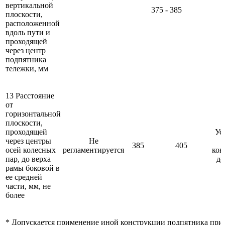
вертикальной
375 - 385
плоскости,
расположенной
вдоль пути и
проходящей
через центр
подпятника
тележки, мм
13 Расстояние
от
горизонтальной
плоскости,
проходящей
Ус
через центры
Не
385
405
осей колесных
регламентируется
кон
пар, до верха
до
рамы боковой в
ее средней
части, мм, не
более
* Допускается применение иной конструкции подпятника при