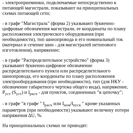
- электроприемники, подключаемые непосредственно к
питающей магистрали, показывают на принципиальных
схемах питающей сети;
- в графе "Магистраль" (форма 2) указывают буквенно-
цифровые обозначения магистрали, ее координаты по плану
расположения электрического оборудования (при
необходимости), тип шинопровода и его номинальный ток
(материал и сечение шин - для магистралей нетипового
изготовления), напряжение;
- в графе "Распределительное устройство" (форма 3)
указывают буквенно-цифровое обозначение
распределительного пункта или распределительного
шинопровода, его координаты по плану расположения
электрооборудования (при необходимости), тип (для НКУ -
обозначение габаритного чертежа общего вида), напряжение,
P
(S
) и I
- для пунктов, соединенных "в цепочку";
уст
уст
расч
- в графе "в графе " I
или I
/I
" кроме указанных
расч
ном
пуск
параметров (при необходимости) указывают величину потери
напряжения ∆U, %.
На принципиальных схемах не приводят: