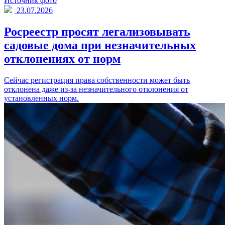
Источник фото
23.07.2026
Росреестр просят легализовывать
садовые дома при незначительных
отклонениях от норм
Сейчас регистрация права собственности может быть
отклонена даже из-за незначительного отклонения от
установленных норм.