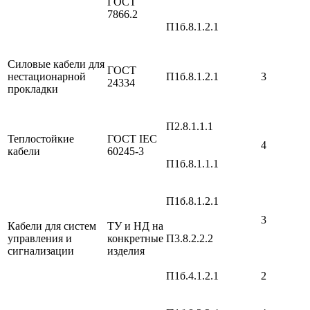
ГОСТ
7866.2
П1б.8.1.2.1
Силовые кабели для
ГОСТ
нестационарной
П1б.8.1.2.1
3
24334
прокладки
П2.8.1.1.1
Теплостойкие
ГОСТ IEC
4
кабели
60245-3
П1б.8.1.1.1
П1б.8.1.2.1
3
Кабели для систем
ТУ и НД на
управления и
конкретные
П3.8.2.2.2
сигнализации
изделия
П1б.4.1.2.1
2