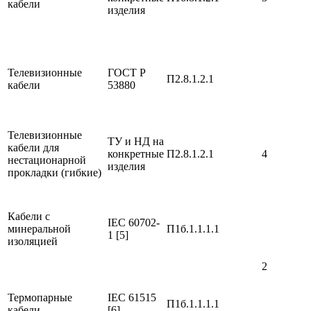
кабели
изделия
Телевизионные
ГОСТ Р
П2.8.1.2.1
кабели
53880
Телевизионные
ТУ и НД на
кабели для
конкретные
П2.8.1.2.1
4
нестационарной
изделия
прокладки (гибкие)
Кабели с
IEC 60702-
минеральной
П1б.1.1.1.1
1 [5]
изоляцией
2
Термопарные
IEC 61515
П1б.1.1.1.1
кабели
[6]