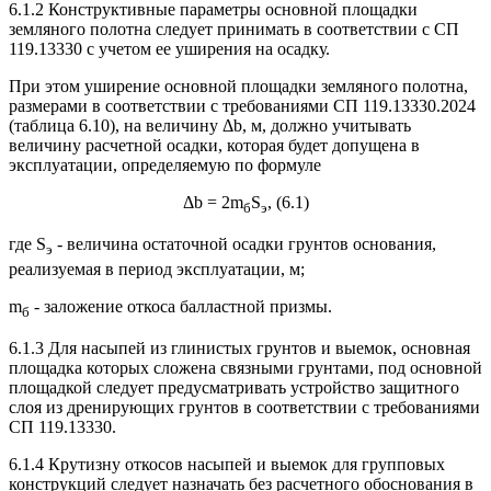
6.1.2 Конструктивные параметры основной площадки
земляного полотна следует принимать в соответствии с СП
119.13330 с учетом ее уширения на осадку.
При этом уширение основной площадки земляного полотна,
размерами в соответствии с требованиями СП 119.13330.2024
(таблица 6.10), на величину Δb, м, должно учитывать
величину расчетной осадки, которая будет допущена в
эксплуатации, определяемую по формуле
Δb = 2m
S
, (6.1)
б
э
где S
- величина остаточной осадки грунтов основания,
э
реализуемая в период эксплуатации, м;
m
- заложение откоса балластной призмы.
б
6.1.3 Для насыпей из глинистых грунтов и выемок, основная
площадка которых сложена связными грунтами, под основной
площадкой следует предусматривать устройство защитного
слоя из дренирующих грунтов в соответствии с требованиями
СП 119.13330.
6.1.4 Крутизну откосов насыпей и выемок для групповых
конструкций следует назначать без расчетного обоснования в