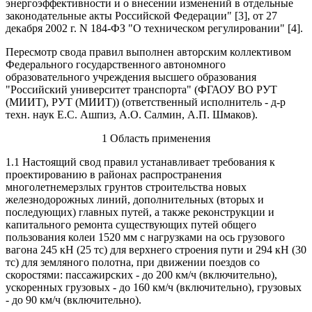
энергоэффективности и о внесении изменений в отдельные
законодательные акты Российской Федерации" [3], от 27
декабря 2002 г. N 184-ФЗ "О техническом регулировании" [4].
Пересмотр свода правил выполнен авторским коллективом
Федерального государственного автономного
образовательного учреждения высшего образования
"Российский университет транспорта" (ФГАОУ ВО РУТ
(МИИТ), РУТ (МИИТ)) (ответственный исполнитель - д-р
техн. наук Е.С. Ашпиз, А.О. Салмин, А.П. Шмаков).
1 Область применения
1.1 Настоящий свод правил устанавливает требования к
проектированию в районах распространения
многолетнемерзлых грунтов строительства новых
железнодорожных линий, дополнительных (вторых и
последующих) главных путей, а также реконструкции и
капитального ремонта существующих путей общего
пользования колеи 1520 мм с нагрузками на ось грузового
вагона 245 кН (25 тс) для верхнего строения пути и 294 кН (30
тс) для земляного полотна, при движении поездов со
скоростями: пассажирских - до 200 км/ч (включительно),
ускоренных грузовых - до 160 км/ч (включительно), грузовых
- до 90 км/ч (включительно).