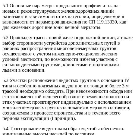
5.1 Основные параметры продольного профиля и плана
новых и реконструируемых железнодорожных линий
назначают в зависимости от их категории, определяемой в
зависимости от параметров движения по СП 119.13330, как
для железных дорог вне зоны вечной мерзлоты.
5.2 Прокладку трассы новой железнодорожной линии, а также
выбор сторонности устройства дополнительных путей в
районах распространения многолетнемерзлых грунтов
осуществляют с учетом инженерно-геокриологических
условий местности, по возможности избегая участков с
сильнольдистыми грунтами, криопегами и подземными
льдами в основании.
5.3 Участки расположения льдистых грунтов в основании IV
типа и особенно подземных льдов при их толщине более 3 м
трассой необходимо обходить. При невозможности обхода или
его экономической нецелесообразности земляное полотно на
этих участках проектируют индивидуально с использованием
многолетнемерзлых грунтов основания в мерзлом состоянии,
сохраняемом в процессе строительства и в течение всего
периода эксплуатации (I принцип).
5.4 Трассирование ведут таким образом, чтобы обеспечить
минимальные высоты насыпей по условиям