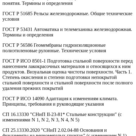
понятия. Термины и определения
ГОСТ Р 51685 Рельсы железнодорожные. Общие технические
условия
ГОСТ Р 53431 Автоматика и телемеханика железнодорожная.
Термины и определения
ГОСТ Р 56586 Геомембраны гидроизоляционные
полиэтиленовые рулонные. Технические условия
ГОСТ Р ИСО 8501-1 Подготовка стальной поверхности перед
нанесением лакокрасочных материалов и относящихся к ним
продуктов. Визуальная оценка чистоты поверхности. Часть 1.
Степень окисления и степени подготовки непокрытой
стальной поверхности и стальной поверхности после полного
удаления прежних покрытий
ГОСТ Р ИСО 14090 Адаптация к изменениям климата.
Принципы, требования и руководящие указания
СП 16.13330 "СНиП II-23-81* Стальные конструкции" (с
изменениями N 1, N 2, N 3, N 4, N 5)
СП 25.13330.2020 "СНиП 2.02.04-88 Основания и
фундаменты на вечномерзлых грунтах" (с изменением N 1)