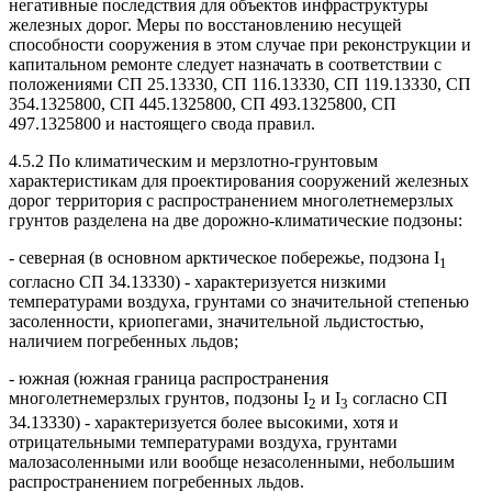
негативные последствия для объектов инфраструктуры
железных дорог. Меры по восстановлению несущей
способности сооружения в этом случае при реконструкции и
капитальном ремонте следует назначать в соответствии с
положениями СП 25.13330, СП 116.13330, СП 119.13330, СП
354.1325800, СП 445.1325800, СП 493.1325800, СП
497.1325800 и настоящего свода правил.
4.5.2 По климатическим и мерзлотно-грунтовым
характеристикам для проектирования сооружений железных
дорог территория с распространением многолетнемерзлых
грунтов разделена на две дорожно-климатические подзоны:
- северная (в основном арктическое побережье, подзона I
1
согласно СП 34.13330) - характеризуется низкими
температурами воздуха, грунтами со значительной степенью
засоленности, криопегами, значительной льдистостью,
наличием погребенных льдов;
- южная (южная граница распространения
многолетнемерзлых грунтов, подзоны I
и I
согласно СП
2
3
34.13330) - характеризуется более высокими, хотя и
отрицательными температурами воздуха, грунтами
малозасоленными или вообще незасоленными, небольшим
распространением погребенных льдов.