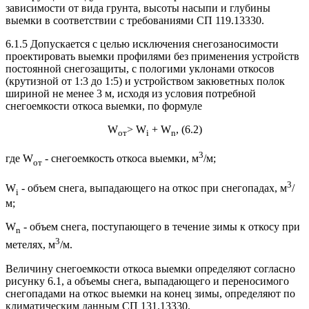
зависимости от вида грунта, высоты насыпи и глубины
выемки в соответствии с требованиями СП 119.13330.
6.1.5 Допускается с целью исключения снегозаносимости
проектировать выемки профилями без применения устройств
постоянной снегозащиты, с пологими уклонами откосов
(крутизной от 1:3 до 1:5) и устройством закюветных полок
шириной не менее 3 м, исходя из условия потребной
снегоемкости откоса выемки, по формуле
W
> W
+ W
, (6.2)
от
i
n
3
где W
- снегоемкость откоса выемки, м
/м;
от
3
W
- объем снега, выпадающего на откос при снегопадах, м
/
i
м;
W
- объем снега, поступающего в течение зимы к откосу при
n
3
метелях, м
/м.
Величину снегоемкости откоса выемки определяют согласно
рисунку 6.1, а объемы снега, выпадающего и переносимого
снегопадами на откос выемки на конец зимы, определяют по
климатическим данным СП 131.13330.