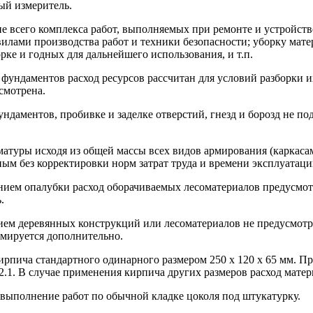
ый измеритель.
е всего комплекса работ, выполняемых при ремонте и устройств
илами производства работ и техники безопасности; уборку матер
ке и годных для дальнейшего использования, и т.п.
фундаментов расход ресурсов рассчитан для условий разборки их
смотрена.
ндаментов, пробивке и заделке отверстий, гнезд и борозд не по
матуры исходя из общей массы всех видов армирования (каркас
ным без корректировки норм затрат труда и времени эксплуатац
нием опалубки расход оборачиваемых лесоматериалов предусмотр
.
ием деревянных конструкций или лесоматериалов не предусмотре
рмируется дополнительно.
рпича стандартного одинарного размером 250 x 120 x 65 мм. Пр
52.1. В случае применения кирпича других размеров расход мат
 выполнение работ по обычной кладке цоколя под штукатурку.