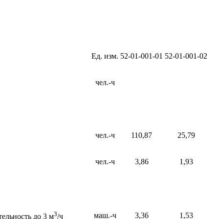
Ед. изм.
52-01-001-01
52-01-001-02
чел.-ч
чел.-ч
110,87
25,79
чел.-ч
3,86
1,93
3
маш.-ч
3,36
1,53
ельность до 3 м
/ч