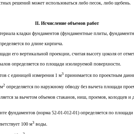
ектных решений может использоваться либо песок, либо щебень.
II. Исчисление объемов работ
териала кладки фундаментов (фундаментные плиты, фундаментные
пределяется по длине кирпича.
ощади его вертикальной проекции, считая высоту цоколя от отме
двалов определяется по площади изолируемой поверхности.
3
тов с единицей измерения 1 м
принимается по проектным данн
2
 м
определяется по наружному обводу без вычета площади прое
яется за вычетом объемов стаканов, ниш, проемов, колодцев и д
нте фундаментов (норма 52-01-012-01) определяется по площади
3
тветствует 100 м
воды.
2