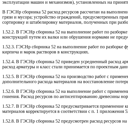
эксплуатации машин и механизмов), установленных на принят
В ГЭСНр сборника 52 расход ресурсов рассчитан на выполнени
грязи и мусора; устройство ограждений, предусмотренных прав
сортировку и штабелировку материалов, полученных при разбор
1.52.2. В ГЭСНр сборника 52 на выполнение работ по разборке 
конструкций путем их валки или обрушения нормами не преду
1.52.3. ГЭСНр сборника 52 на выполнение работ по разборке фу
кирпича и марок растворов в конструкциях.
1.52.4. В ГЭСНр сборника 52 приведен усредненный расход ар
расход арматуры и класс стали принимается по проектным дан
1.52.5. В ГЭСНр сборника 52 на производство работ с примене
дополнительного расхода материалов на восстановление потерь
1.52.6. В ГЭСНр сборника 52 на выполнение работ с применен
гниения. Расход ресурсов по антисептированию древесины но
1.52.7. В ГЭСНр сборника 52 предусматривается применение ки
материалов корректируется в соответствии с п. 1 приложения 
1.52.8. В ГЭСНр сборника 52 предусмотрен расход ресурсов на