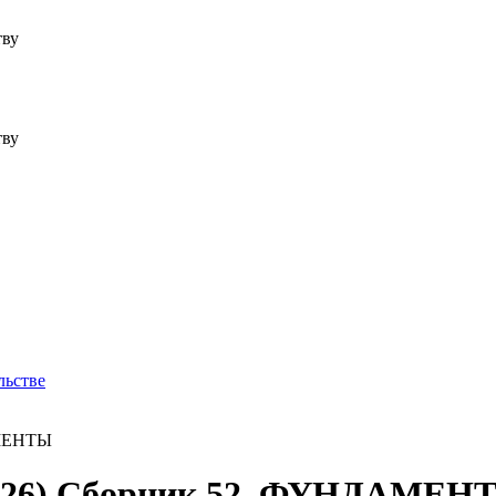
тву
тву
льстве
АМЕНТЫ
.2026) Сборник 52. ФУНДАМЕН