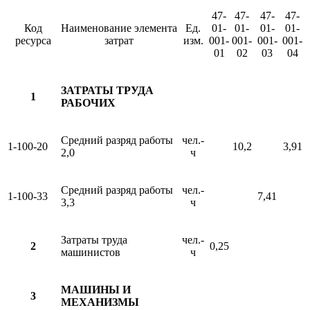
47-
47-
47-
47-
Код
Наименование элемента
Ед.
01-
01-
01-
01-
ресурса
затрат
изм.
001-
001-
001-
001-
01
02
03
04
ЗАТРАТЫ ТРУДА
1
РАБОЧИХ
Средний разряд работы
чел.-
1-100-20
10,2
3,91
2,0
ч
Средний разряд работы
чел.-
1-100-33
7,41
3,3
ч
Затраты труда
чел.-
2
0,25
машинистов
ч
МАШИНЫ И
3
МЕХАНИЗМЫ