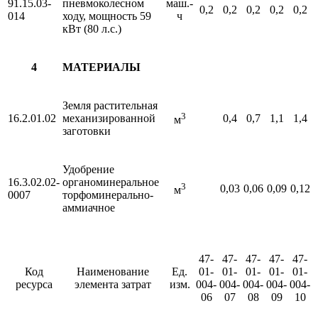
91.15.03-
пневмоколесном
маш.-
0,2
0,2
0,2
0,2
0,2
014
ходу, мощность 59
ч
кВт (80 л.с.)
4
МАТЕРИАЛЫ
Земля растительная
3
16.2.01.02
механизированной
0,4
0,7
1,1
1,4
м
заготовки
Удобрение
16.3.02.02-
органоминеральное
3
0,03
0,06
0,09
0,12
м
0007
торфоминерально-
аммиачное
47-
47-
47-
47-
47-
Код
Наименование
Ед.
01-
01-
01-
01-
01-
ресурса
элемента затрат
изм.
004-
004-
004-
004-
004-
06
07
08
09
10