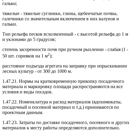
гальки;
тяжелые - тяжелые суглинки, глины, щебенчатые почвы,
галечники со значительным включением в них валунов и
гальки.
Тип рельефа песков всхолмленный - с высотой рельефа до 1 м
и уклонами до 5 градусов;
степень засоренности почв при ручном рыхлении - слабая (1 -
2
50 шт. сорняков на 1 м
);
расстояние подъезда агрегата на заправку при опрыскивании
лесных культур - от 300 до 1000 м.
1.47.21. Нормы на кратковременную прикопку посадочного
материала и маркировку площади распространяются на все
условия и виды посадок.
1.47.22. Номенклатура и расход материалов (ядохимикаты,
посадочный и посевной материал и т.д.) принимаются по
проектным данным.
1.47.23. Затраты по доставке посадочного, посевного и других
материалов к месту работы определяются дополнительно.