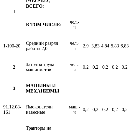
РАБОЧИХ,
ВСЕГО:
1
чел.-
В ТОМ ЧИСЛЕ:
ч
Средний разряд
чел.-
1-100-20
2,9
3,83
4,84
5,83
6,83
работы 2,0
ч
Затраты труда
чел.-
2
0,2
0,2
0,2
0,2
0,2
машинистов
ч
МАШИНЫ И
3
МЕХАНИЗМЫ
91.12.08-
Ямокопатели
маш.-
0,2
0,2
0,2
0,2
0,2
161
навесные
ч
Тракторы на