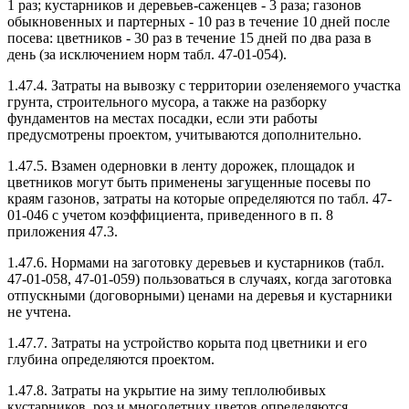
1 раз; кустарников и деревьев-саженцев - 3 раза; газонов
обыкновенных и партерных - 10 раз в течение 10 дней после
посева: цветников - 30 раз в течение 15 дней по два раза в
день (за исключением норм табл. 47-01-054).
1.47.4. Затраты на вывозку с территории озеленяемого участка
грунта, строительного мусора, а также на разборку
фундаментов на местах посадки, если эти работы
предусмотрены проектом, учитываются дополнительно.
1.47.5. Взамен одерновки в ленту дорожек, площадок и
цветников могут быть применены загущенные посевы по
краям газонов, затраты на которые определяются по табл. 47-
01-046 с учетом коэффициента, приведенного в п. 8
приложения 47.3.
1.47.6. Нормами на заготовку деревьев и кустарников (табл.
47-01-058, 47-01-059) пользоваться в случаях, когда заготовка
отпускными (договорными) ценами на деревья и кустарники
не учтена.
1.47.7. Затраты на устройство корыта под цветники и его
глубина определяются проектом.
1.47.8. Затраты на укрытие на зиму теплолюбивых
кустарников, роз и многолетних цветов определяются