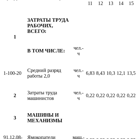
11
12
13
14
15
ЗАТРАТЫ ТРУДА
РАБОЧИХ,
ВСЕГО:
1
чел.-
В ТОМ ЧИСЛЕ:
ч
Средний разряд
чел.-
1-100-20
6,83
8,43
10,3
12,1
13,5
работы 2,0
ч
Затраты труда
чел.-
2
0,22
0,22
0,22
0,22
0,22
машинистов
ч
МАШИНЫ И
3
МЕХАНИЗМЫ
91.12.08-
Ямокопатели
маш.-