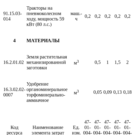
Тракторы на
91.15.03-
пневмоколесном
маш.-
0,2
0,2
0,2
0,2
0,2
014
ходу, мощность 59
ч
кВт (80 л.с.)
4
МАТЕРИАЛЫ
Земля растительная
3
16.2.01.02
механизированной
0,5
1
1,5
2
м
заготовки
Удобрение
16.3.02.02-
органоминеральное
3
0,05
0,09
0,13
0,18
м
0007
торфоминерально-
аммиачное
47-
47-
47-
47-
47-
Код
Наименование
Ед.
01-
01-
01-
01-
01-
ресурса
элемента затрат
изм.
004-
004-
004-
004-
004-