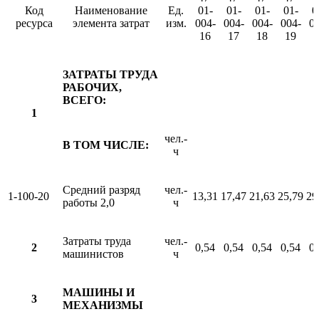
Код
Наименование
Ед.
01-
01-
01-
01-
0
ресурса
элемента затрат
изм.
004-
004-
004-
004-
00
16
17
18
19
2
ЗАТРАТЫ ТРУДА
РАБОЧИХ,
ВСЕГО:
1
чел.-
В ТОМ ЧИСЛЕ:
ч
Средний разряд
чел.-
1-100-20
13,31
17,47
21,63
25,79
29
работы 2,0
ч
Затраты труда
чел.-
2
0,54
0,54
0,54
0,54
0,
машинистов
ч
МАШИНЫ И
3
МЕХАНИЗМЫ