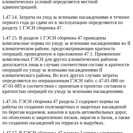
климатических условий определяется местной
администрацией.
1.47.14. Затраты на уход за зелеными насаждениями в течение
первого года до сдачи их в эксплуатацию определяются по
разделу 1 ГЭСН сборника 47.
1.47.15. В разделе 1 ГЭСН сборника 47 приведены
комплексные нормы по уходу за зелеными насаждениями во II
климатическом районе, предусматривающие кратность
операций, приведенную в приложении 47.1. Применение
комплексных ГЭСН для других климатических районов
допускается лишь в случаях соответствия составу и кратности
операций по уходу за зелеными насаждениями II
климатического района. Во всех других случаях затраты
определяются по операционным ГЭСН табл. с 47-01-080 по
47-01-085 в соответствии с принятым в проектах составом и
кратностью операций по уходу за зелеными насаждениями.
1.47.16. ГЭСН сборника 47 раздела 2 содержит нормы на
работы по созданию полезащитных и защитных насаждений
по берегам водоемов, каналов и вдоль автомобильных дорог,
по облесению и закреплению песков, оврагов и балок, а также
по созданию насаждений на террасах и вырубках.
1.47.17. В ГЭСН сборника 47 раздела 2 учтены следующие