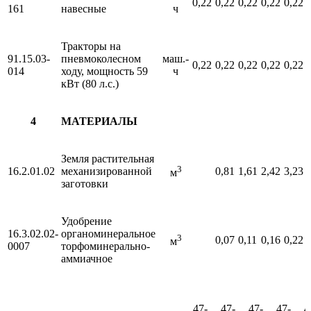
0,22
0,22
0,22
0,22
0,22
161
навесные
ч
Тракторы на
91.15.03-
пневмоколесном
маш.-
0,22
0,22
0,22
0,22
0,22
014
ходу, мощность 59
ч
кВт (80 л.с.)
4
МАТЕРИАЛЫ
Земля растительная
3
16.2.01.02
механизированной
0,81
1,61
2,42
3,23
м
заготовки
Удобрение
16.3.02.02-
органоминеральное
3
0,07
0,11
0,16
0,22
м
0007
торфоминерально-
аммиачное
47-
47-
47-
47-
4