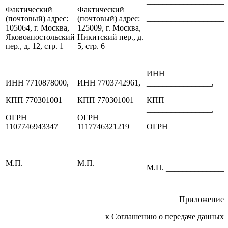
____________________
Фактический
Фактический
____________________
(почтовый) адрес:
(почтовый) адрес:
105064, г. Москва,
125009, г. Москва,
____________________
Яковоапостольский
Никитский пер., д.
пер., д. 12, стр. 1
5, стр. 6
ИНН
ИНН 7710878000,
ИНН 7703742961,
________________,
КПП 770301001
КПП 770301001
КПП
________________,
ОГРН
ОГРН
1107746943347
1117746321219
ОГРН
_______________
М.П.
М.П.
М.П. _______________
_______________
_______________
Приложение
к Соглашению о передаче данных