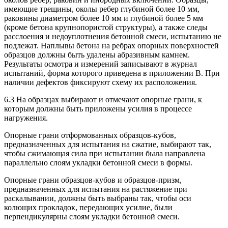
имеющие трещины, околы ребер глубиной более 10 мм,
раковины диаметром более 10 мм и глубиной более 5 мм
(кроме бетона крупнопористой структуры), а также следы
расслоения и недоуплотнения бетонной смеси, испытанию не
подлежат. Наплывы бетона на ребрах опорных поверхностей
образцов должны быть удалены абразивным камнем.
Результаты осмотра и измерений записывают в журнал
испытаний, форма которого приведена в приложении В. При
наличии дефектов фиксируют схему их расположения.
6.3 На образцах выбирают и отмечают опорные грани, к
которым должны быть приложены усилия в процессе
нагружения.
Опорные грани отформованных образцов-кубов,
предназначенных для испытания на сжатие, выбирают так,
чтобы сжимающая сила при испытании была направлена
параллельно слоям укладки бетонной смеси в формы.
Опорные грани образцов-кубов и образцов-призм,
предназначенных для испытания на растяжение при
раскалывании, должны быть выбраны так, чтобы оси
колющих прокладок, передающих усилие, были
перпендикулярны слоям укладки бетонной смеси.