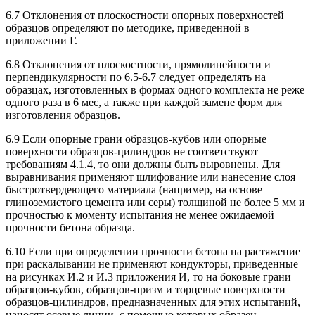
6.7 Отклонения от плоскостности опорных поверхностей
образцов определяют по методике, приведенной в
приложении Г.
6.8 Отклонения от плоскостности, прямолинейности и
перпендикулярности по 6.5-6.7 следует определять на
образцах, изготовленных в формах одного комплекта не реже
одного раза в 6 мес, а также при каждой замене форм для
изготовления образцов.
6.9 Если опорные грани образцов-кубов или опорные
поверхности образцов-цилиндров не соответствуют
требованиям 4.1.4, то они должны быть выровнены. Для
выравнивания применяют шлифование или нанесение слоя
быстротвердеющего материала (например, на основе
глиноземистого цемента или серы) толщиной не более 5 мм и
прочностью к моменту испытания не менее ожидаемой
прочности бетона образца.
6.10 Если при определении прочности бетона на растяжение
при раскалывании не применяют кондукторы, приведенные
на рисунках И.2 и И.3 приложения И, то на боковые грани
образцов-кубов, образцов-призм и торцевые поверхности
образцов-цилиндров, предназначенных для этих испытаний,
наносят осевые линии, с помощью которых образец