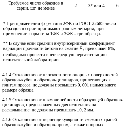
Требуемое число образцов в
2
3* или 4
6
серии, шт, не менее
* При применении форм типа 2ФК по ГОСТ 22685 число
образцов в серии принимают равным четырем, при
применении форм типа 1ФК и 3ФК - три образца.
** В случае если средний внутрисерийный коэффициент
вариации прочности бетона на сжатие V̅
превышает 8%,
s
необходимо провести внеочередную переаттестацию
испытательной лаборатории.
4.1.4 Отклонения от плоскостности опорных поверхностей
образцов-кубов и образцов-цилиндров, прилегающих к
плитам пресса, не должны превышать 0, 001 наименьшего
размера образца.
4.1.5 Отклонения от прямолинейности образующей образцов-
цилиндров, предназначенных для испытания на
раскалывание, не должны превышать ±0, 2 мм.
4.1.6 Отклонения от перпендикулярности смежных граней
образцов-кубов и образцов-призм, а также опорных