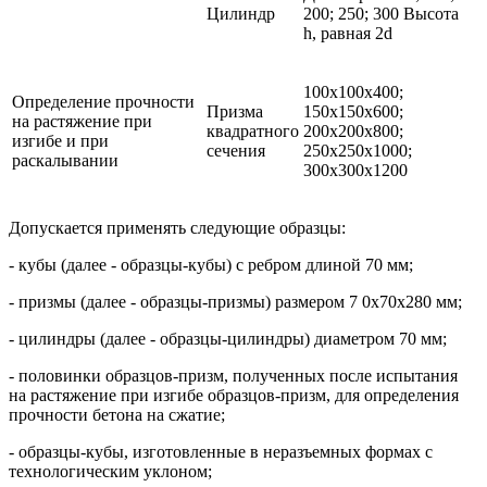
Цилиндр
200; 250; 300 Высота
h, равная 2d
100x100x400;
Определение прочности
Призма
150x150x600;
на растяжение при
квадратного
200x200x800;
изгибе и при
сечения
250x250x1000;
раскалывании
300x300x1200
Допускается применять следующие образцы:
- кубы (далее - образцы-кубы) с ребром длиной 70 мм;
- призмы (далее - образцы-призмы) размером 7 0x70x280 мм;
- цилиндры (далее - образцы-цилиндры) диаметром 70 мм;
- половинки образцов-призм, полученных после испытания
на растяжение при изгибе образцов-призм, для определения
прочности бетона на сжатие;
- образцы-кубы, изготовленные в неразъемных формах с
технологическим уклоном;