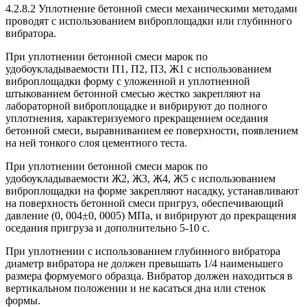
4.2.8.2 Уплотнение бетонной смеси механическими методами
проводят с использованием виброплощадки или глубинного
вибратора.
При уплотнении бетонной смеси марок по
удобоукладываемости П1, П2, П3, Ж1 с использованием
виброплощадки форму с уложенной и уплотненной
штыкованием бетонной смесью жестко закрепляют на
лабораторной виброплощадке и вибрируют до полного
уплотнения, характеризуемого прекращением оседания
бетонной смеси, выравниванием ее поверхности, появлением
на ней тонкого слоя цементного теста.
При уплотнении бетонной смеси марок по
удобоукладываемости Ж2, Ж3, Ж4, Ж5 с использованием
виброплощадки на форме закрепляют насадку, устанавливают
на поверхность бетонной смеси пригруз, обеспечивающий
давление (0, 004±0, 0005) МПа, и вибрируют до прекращения
оседания пригруза и дополнительно 5-10 с.
При уплотнении с использованием глубинного вибратора
диаметр вибратора не должен превышать 1/4 наименьшего
размера формуемого образца. Вибратор должен находиться в
вертикальном положении и не касаться дна или стенок
формы.