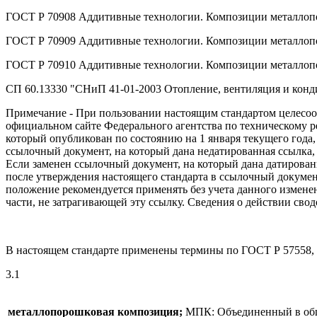
ГОСТ Р 70908 Аддитивные технологии. Композиции металлоп
ГОСТ Р 70909 Аддитивные технологии. Композиции металлопо
ГОСТ Р 70910 Аддитивные технологии. Композиции металлоп
СП 60.13330 "СНиП 41-01-2003 Отопление, вентиляция и кон
Примечание - При пользовании настоящим стандартом целесооб
официальном сайте Федерального агентства по техническому 
который опубликован по состоянию на 1 января текущего года
ссылочный документ, на который дана недатированная ссылка,
Если заменен ссылочный документ, на который дана датирован
после утверждения настоящего стандарта в ссылочный документ
положение рекомендуется применять без учета данного изменен
части, не затрагивающей эту ссылку. Сведения о действии св
В настоящем стандарте применены термины по ГОСТ Р 57558,
3.1
металлопорошковая композиция;
МПК: Объединенный в общу