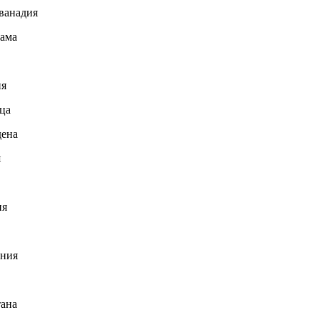
ванадия
рама
ия
ца
дена
я
ия
ония
тана