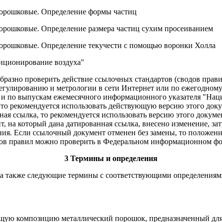
орошковые. Определение формы частиц
рошковые. Определение размера частиц сухим просеиванием
орошковые. Определение текучести с помощью воронки Холла
диционирование воздуха"
разно проверить действие ссылочных стандартов (сводов прави
регулированию и метрологии в сети Интернет или по ежегодно
, и по выпускам ежемесячного информационного указателя "Нац
 то рекомендуется использовать действующую версию этого док
ная ссылка, то рекомендуется использовать версию этого докум
, на который дана датированная ссылка, внесено изменение, зат
ия. Если ссылочный документ отменен без замены, то положение
одов правил можно проверить в Федеральном информационном фо
3 Термины и определения
 а также следующие термины с соответствующими определениям
ю композицию металлический порошок, предназначенный для 