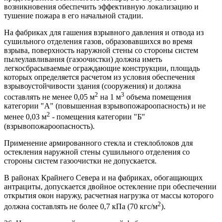
возникновения обеспечить эффективную локализацию и
тушение пожара в его начальной стадии.
На фабриках для гашения взрывного давления и отвода из
сушильного отделения газов, образовавшихся во время
взрыва, поверхность наружной стены со стороны систем
пылеулавливания (газоочистки) должна иметь
легкосбрасываемые ограждающие конструкции, площадь
которых определяется расчетом из условия обеспечения
взрывоустойчивости здания (сооружения) и должна
2
3
составлять не менее 0,05 м
на 1 м
объема помещения
категории "А" (повышенная взрывопожароопасность) и не
2
менее 0,03 м
- помещения категории "Б"
(взрывопожароопасность).
Применение армированного стекла и стеклоблоков для
остекления наружной стены сушильного отделения со
стороны систем газоочистки не допускается.
В районах Крайнего Севера и на фабриках, обогащающих
антрациты, допускается двойное остекление при обеспечении
открытия окон наружу, расчетная нагрузка от массы которого
2
должна составлять не более 0,7 кПа (70 кгс/м
).