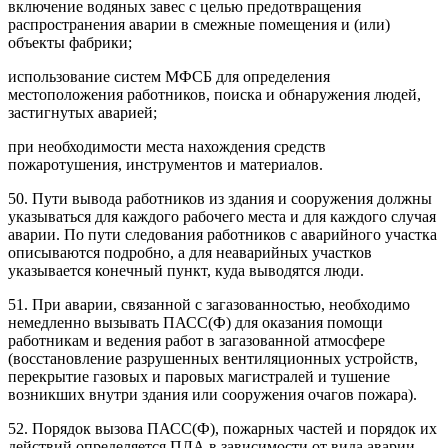
включение водяных завес с целью предотвращения
распространения аварии в смежные помещения и (или)
объекты фабрики;
использование систем МФСБ для определения
местоположения работников, поиска и обнаружения людей,
застигнутых аварией;
при необходимости места нахождения средств
пожаротушения, инструментов и материалов.
50. Пути вывода работников из здания и сооружения должны
указываться для каждого рабочего места и для каждого случая
аварии. По пути следования работников с аварийного участка
описываются подробно, а для неаварийных участков
указывается конечный пункт, куда выводятся люди.
51. При аварии, связанной с загазованностью, необходимо
немедленно вызывать ПАСС(Ф) для оказания помощи
работникам и ведения работ в загазованной атмосфере
(восстановление разрушенных вентиляционных устройств,
перекрытие газовых и паровых магистралей и тушение
возникших внутри здания или сооружения очагов пожара).
52. Порядок вызова ПАСС(Ф), пожарных частей и порядок их
действий определяется ПЛА в зависимости от вида аварии.