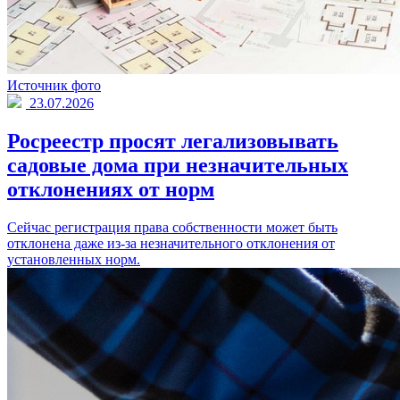
Источник фото
23.07.2026
Росреестр просят легализовывать
садовые дома при незначительных
отклонениях от норм
Сейчас регистрация права собственности может быть
отклонена даже из-за незначительного отклонения от
установленных норм.