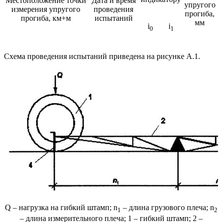
Местоположение точки
Дата и время
упругого
измерения упругого
проведения
прогиба,
прогиба, км+м
испытаний
мм
i
i
0
1
Схема проведения испытаний приведена на рисунке А.1.
Q – нагрузка на гибкий штамп; n
– длина грузового плеча; n
1
2
– длина измерительного плеча; 1 – гибкий штамп; 2 –