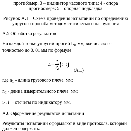
прогибомер; 3 – индикатор часового типа; 4 - опора
прогибомера; 5 – опорная подкладка
Рисунок А.1 – Схема проведения испытаний по определению
упругого прогиба методом статического нагружения
А.5 Обработка результатов
На каждой точке упругий прогиб L
, мм, вычисляют с
i
точностью до 0, 01 мм по формуле
, (А.1)
где n
- длина грузового плеча, мм;
1
n
- длина измерительного плеча, мм;
2
i
, i
- отсчеты по индикатору, мм.
0
1
А.6 Оформление результатов испытаний
Результаты испытаний оформляют в виде протокола, который
должен содержать: