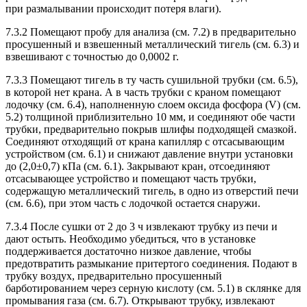
при размалывании происходит потеря влаги).
7.3.2 Помещают пробу для анализа (см. 7.2) в предварительно
просушенный и взвешенный металлический тигель (см. 6.3) и
взвешивают с точностью до 0,0002 г.
7.3.3 Помещают тигель в ту часть сушильной трубки (см. 6.5),
в которой нет крана. А в часть трубки с краном помещают
лодочку (см. 6.4), наполненную слоем оксида фосфора (V) (см.
5.2) толщиной приблизительно 10 мм, и соединяют обе части
трубки, предварительно покрыв шлифы подходящей смазкой.
Соединяют отходящий от крана капилляр с отсасывающим
устройством (см. 6.1) и снижают давление внутри установки
до (2,0±0,7) кПа (см. 6.1). Закрывают кран, отсоединяют
отсасывающее устройство и помещают часть трубки,
содержащую металлический тигель, в одно из отверстий печи
(см. 6.6), при этом часть с лодочкой остается снаружи.
7.3.4 После сушки от 2 до 3 ч извлекают трубку из печи и
дают остыть. Необходимо убедиться, что в установке
поддерживается достаточно низкое давление, чтобы
предотвратить размыкание притертого соединения. Подают в
трубку воздух, предварительно просушенный
барботированием через серную кислоту (см. 5.1) в склянке для
промывания газа (см. 6.7). Открывают трубку, извлекают