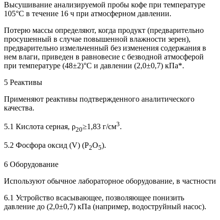
Высушивание анализируемой пробы кофе при температуре
105°С в течение 16 ч при атмосферном давлении.
Потерю массы определяют, когда продукт (предварительно
просушенный в случае повышенной влажности зерен),
предварительно измельченный без изменения содержания в
нем влаги, приведен в равновесие с безводной атмосферой
при температуре (48±2)°С и давлении (2,0±0,7) кПа*.
5 Реактивы
Применяют реактивы подтвержденного аналитического
качества.
3
5.1 Кислота серная, ρ
≥1,83 г/см
.
20
5.2 Фосфора оксид (V) (P
O
).
2
5
6 Оборудование
Используют обычное лабораторное оборудование, в частности
6.1 Устройство всасывающее, позволяющее понизить
давление до (2,0±0,7) кПа (например, водоструйный насос).