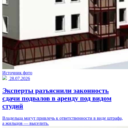
Источник фото
28.07.2026
Эксперты разъяснили законность
сдачи подвалов в аренду под видом
студий
Владельца могут привлечь к ответственности в виде штрафа,
а жильцов — выселить.