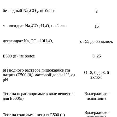
безводный Na
CO
, не более
2
2
3
моногидрат Na
CO
·H
O, не более
15
2
3
2
декагидрат Na
CO
·10H
O,
от 55 до 65 включ.
2
3
2
Е500 (ii), не более
0, 25
рН водного раствора гидрокарбоната
От 8, 0 до 8, 6
натрия (Е500 (ii)) массовой долей 1%, ед.
включ.
рН
Тест на нерастворимые в воде вещества
Выдерживает
для E500(ii)
испытание
Выдерживает
Тест на соли аммония для Е500 (ii)