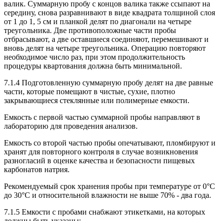
валик. Суммарную пробу с концов валика также ссыпают на
середину, снова разравнивают в виде квадрата толщиной слоя
от 1 до 1, 5 см и планкой делят по диагонали на четыре
треугольника. Две противоположные части пробы
отбрасывают, а две оставшиеся соединяют, перемешивают и
вновь делят на четыре треугольника. Операцию повторяют
необходимое число раз, при этом продолжительность
процедуры квартования должна быть минимальной.
7.1.4 Подготовленную суммарную пробу делят на две равные
части, которые помещают в чистые, сухие, плотно
закрывающиеся стеклянные или полимерные емкости.
Емкость с первой частью суммарной пробы направляют в
лабораторию для проведения анализов.
Емкость со второй частью пробы опечатывают, пломбируют и
хранят для повторного контроля в случае возникновения
разногласий в оценке качества и безопасности пищевых
карбонатов натрия.
Рекомендуемый срок хранения пробы при температуре от 0°С
до 30°С и относительной влажности не выше 70% - два года.
7.1.5 Емкости с пробами снабжают этикетками, на которых
должны быть указаны: