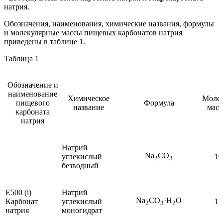
натрия.
Обозначения, наименования, химические названия, формулы
и молекулярные массы пищевых карбонатов натрия
приведены в таблице 1.
Таблица 1
Обозначение и
наименование
Химическое
Молек
пищевого
Формула
название
масс
карбоната
натрия
Натрий
Na
CO
углекислый
10
2
3
безводный
Е500 (i)
Натрий
Na
CO
·H
O
Карбонат
углекислый
12
2
3
2
натрия
моногидрат