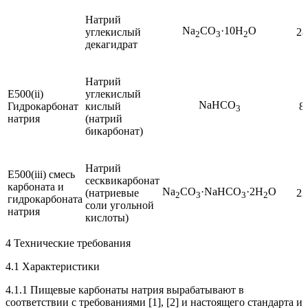
Натрий
Na
CO
·10H
O
углекислый
28
2
3
2
декагидрат
Натрий
E500(ii)
углекислый
NaHCO
Гидрокарбонат
кислый
8
3
натрия
(натрий
бикарбонат)
Натрий
E500(iii) смесь
сесквикарбонат
карбоната и
Na
CO
·NaHCO
·2H
O
(натриевые
22
2
3
3
2
гидрокарбоната
соли угольной
натрия
кислоты)
4 Технические требования
4.1 Характеристики
4.1.1 Пищевые карбонаты натрия вырабатывают в
соответствии с требованиями [1], [2] и настоящего стандарта и