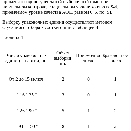
применяют одноступенчатый выборочный план при
нормальном контроле, специальном уровне контроля S-4,
приемлемом уровне качества AQL, равном 6, 5, по [5].
Выборку упаковочных единиц осуществляют методом
случайного отбора в соответствии с таблицей 4.
Таблица 4
Объем
Число упаковочных
Приемочное
Браковочное
выборки,
единиц в партии, шт.
число
число
шт.
От 2 до 15 включ.
2
0
1
" 16 " 25 "
3
0
1
" 26 " 90 "
5
1
2
" 91 " 150 "
8
1
2