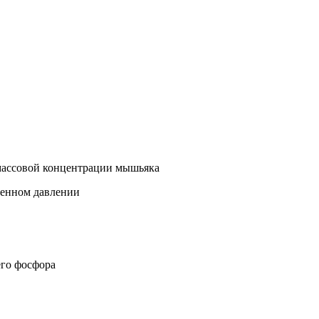
массовой концентрации мышьяка
шенном давлении
его фосфора