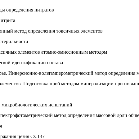
ды определения нитратов
нитрита
онный метод определения токсичных элементов
стерильности
ксичных элементов атомно-эмиссионным методом
еской идентификации состава
ье. Инверсионно-вольтамперометрический метод определения 
элементов. Подготовка проб методом минерализации при повы
я микробиологических испытаний
Спектрофотометрический метод определения массовой доли общ
я
ржания цезия Cs-137