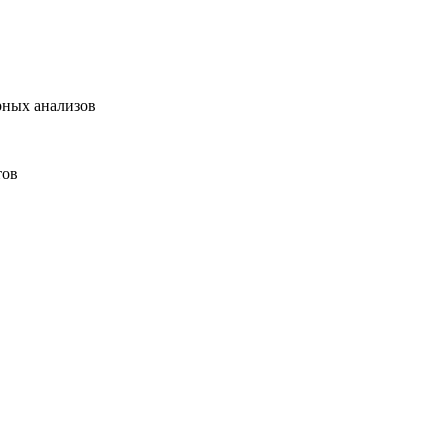
рных анализов
тов