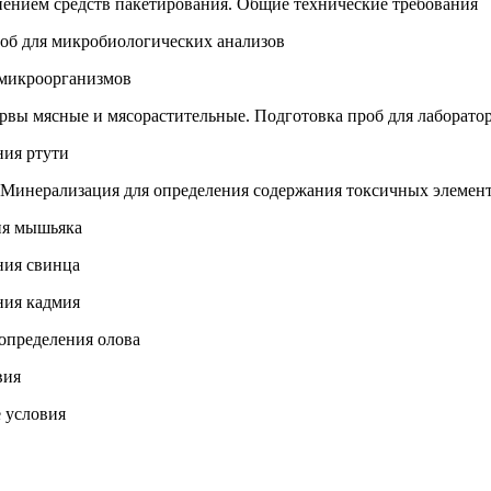
ением средств пакетирования. Общие технические требования
об для микробиологических анализов
микроорганизмов
рвы мясные и мясорастительные. Подготовка проб для лаборато
ния ртути
 Минерализация для определения содержания токсичных элемен
ия мышьяка
ния свинца
ния кадмия
определения олова
вия
 условия