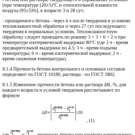
[при температуре (20±5)°С и относительной влажности
воздуха (95±5)%], в возрасте 3 и 28 сут;
- пропаренного бетона - через 4 ч после твердения в условиях
тепловлажностной обработки и через 27 сут последующего
твердения в нормальных условиях. Тепловлажностную
обработку следует проводить по режиму 3 + 3 + 6 + 2 ч при
температуре изотермической выдержки 80°С (где 3 ч - время
предварительной выдержки по 4.5; 3 ч - время подъема
температуры; 6 ч - время изотермической выдержки; 2 ч -
время снижения температуры).
8.1.4 Прочность бетона контрольного и основных составов
определяют по ГОСТ 10180, раствора - по ГОСТ 5802.
8.1.5 Изменение прочности бетона или раствора ∆R, %, для
каждого возраста и условий твердения рассчитывают по
формуле
, (1)
где
и
- прочность бетона или раствора контрольного