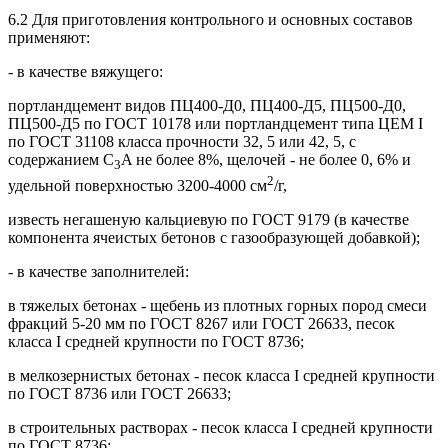
6.2 Для приготовления контрольного и основных составов
применяют:
- в качестве вяжущего:
портландцемент видов ПЦ400-Д0, ПЦ400-Д5, ПЦ500-Д0,
ПЦ500-Д5 по ГОСТ 10178 или портландцемент типа ЦЕМ I
по ГОСТ 31108 класса прочности 32, 5 или 42, 5, с
содержанием C
A не более 8%, щелочей - не более 0, 6% и
3
2
удельной поверхностью 3200-4000 см
/г,
известь негашеную кальциевую по ГОСТ 9179 (в качестве
компонента ячеистых бетонов с газообразующей добавкой);
- в качестве заполнителей:
в тяжелых бетонах - щебень из плотных горных пород смеси
фракций 5-20 мм по ГОСТ 8267 или ГОСТ 26633, песок
класса I средней крупности по ГОСТ 8736;
в мелкозернистых бетонах - песок класса I средней крупности
по ГОСТ 8736 или ГОСТ 26633;
в строительных растворах - песок класса I средней крупности
по ГОСТ 8736;