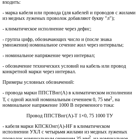
входить:
- марка кабеля или провода (для кабелей и проводов с жилами
из медных луженых проволок добавляют букву "л");
- климатическое исполнение через дефис;
- группа цифр, обозначающих число и (после знака
умножения) номинальное сечение жил через интервалы;
- номинальное напряжение через интервал;
- обозначение технических условий на кабель или провод
конкретной марки через интервал.
Примеры условных обозначений:
- провода марки ППСТВнг(А) в климатическом исполнении
2
Т, с одной жилой номинальным сечением 0, 75 мм
, на
номинальное напряжение 1000 В переменного тока:
Провод ППСТВнг(А)-Т 1×0, 75 1000 ТУ
- кабеля марки КПСКОнг(А)-HF в климатическом
исполнении УХЛ с четырьмя жилами из медных луженых
2
проволок номинальным сечением 35 мм
, на номинальное