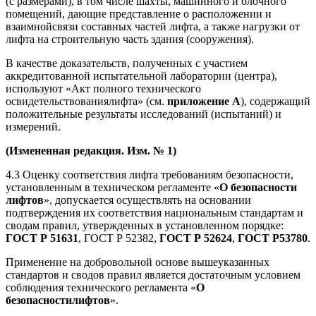
(с размерами), в том числе шахты, машинного и блочного
помещений, дающие представление о расположении и
взаимнойсвязи составных частей лифта, а также нагрузки от
лифта на строительную часть здания (сооружения).
В качестве доказательств, полученных с участием
аккредитованной испытательной лаборатории (центра),
используют «Акт полного технического
освидетельствованиялифта» (см.
приложение А
), содержащий
положительные результаты исследований (испытаний) и
измерений.
(Измененная редакция. Изм. № 1)
4.3 Оценку соответствия лифта требованиям безопасности,
установленным в техническом регламенте «
О безопасности
лифтов
», допускается осуществлять на основании
подтверждения их соответствия национальным стандартам и
сводам правил, утвержденных в установленном порядке:
ГОСТ Р 51631
, ГОСТ Р 52382,
ГОСТ Р 52624
,
ГОСТ Р53780
.
Применение на добровольной основе вышеуказанных
стандартов и сводов правил является достаточным условием
соблюдения технического регламента «
О
безопасностилифтов
».