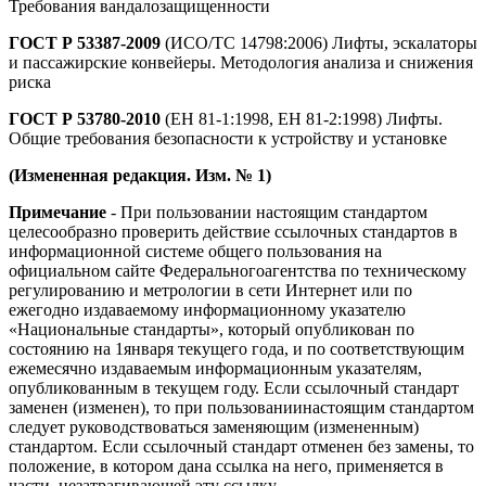
Требования вандалозащищенности
ГОСТ Р 53387-2009
(ИСО/ТС 14798:2006) Лифты, эскалаторы
и пассажирские конвейеры. Методология анализа и снижения
риска
ГОСТ Р 53780-2010
(ЕН 81-1:1998, ЕН 81-2:1998) Лифты.
Общие требования безопасности к устройству и установке
(Измененная редакция. Изм. № 1)
Примечание
- При пользовании настоящим стандартом
целесообразно проверить действие ссылочных стандартов в
информационной системе общего пользования на
официальном сайте Федеральногоагентства по техническому
регулированию и метрологии в сети Интернет или по
ежегодно издаваемому информационному указателю
«Национальные стандарты», который опубликован по
состоянию на 1января текущего года, и по соответствующим
ежемесячно издаваемым информационным указателям,
опубликованным в текущем году. Если ссылочный стандарт
заменен (изменен), то при пользованиинастоящим стандартом
следует руководствоваться заменяющим (измененным)
стандартом. Если ссылочный стандарт отменен без замены, то
положение, в котором дана ссылка на него, применяется в
части, незатрагивающей эту ссылку.