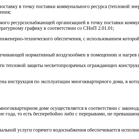
оставку в точку поставки коммунального ресурса (тепловой эне
ения;
емого ресурсоснабжающей организацией в точку поставки коммун
пературному графику в соответствии со СНиП 2.01.01;
нженерно-технического обеспечения, с использованием которой
печивающей нормативный воздухообмен в помещениях и нагрев 
сти тепловой защиты несветопрозрачных ограждающих констру
на инструкция по эксплуатации многоквартирного дома, в кото
многоквартирном доме осуществляется в соответствии с законо
ние года, то есть бесперебойно либо с перерывами, не превыша
альной услуги горячего водоснабжения обеспечивается исполни