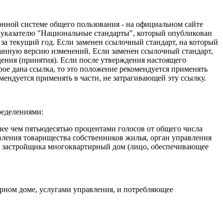
нной системе общего пользования - на официальном сайте
 указателю "Национальные стандарты", который опубликован
за текущий год. Если заменен ссылочный стандарт, на который
 данную версию изменений. Если заменен ссылочный стандарт,
дения (принятия). Если после утверждения настоящего
рое дана ссылка, то это положение рекомендуется применять
мендуется применять в части, не затрагивающей эту ссылку.
ределениями:
ее чем пятьюдесятью процентами голосов от общего числа
вления товарищества собственников жилья, орган управления
т застройщика многоквартирный дом (лицо, обеспечивающее
ирном доме, услугами управления, и потребляющее