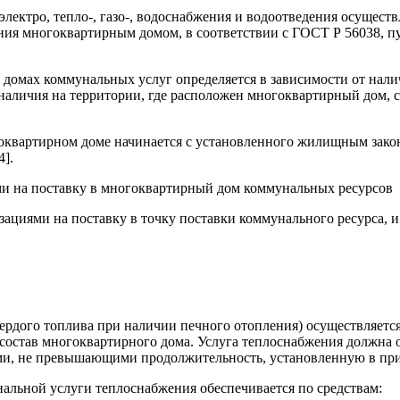
лектро, тепло-, газо-, водоснабжения и водоотведения осуществ
ния многоквартирным домом, в соответствии с ГОСТ Р 56038, 
х домах коммунальных услуг определяется в зависимости от на
наличия на территории, где расположен многоквартирный дом, 
оквартирном доме начинается с установленного жилищным закон
4].
и на поставку в многоквартирный дом коммунальных ресурсов
циями на поставку в точку поставки коммунального ресурса, и 
ердого топлива при наличии печного отопления) осуществляется
остав многоквартирного дома. Услуга теплоснабжения должна о
ами, не превышающими продолжительность, установленную в при
альной услуги теплоснабжения обеспечивается по средствам: