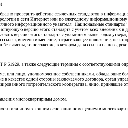
й
бразно проверить действие ссылочных стандартов в информацио
трологии в сети Интернет или по ежегодному информационному
есячного информационного указателя "Национальные стандарты" 
действующую версию этого стандарта с учетом всех внесенных в
ьзовать версию этого стандарта с указанным выше годом утверж
я ссылка, внесено изменение, затрагивающее положение, не кото
 без замены, то положение, в котором дана ссылка на него, реко
Т Р 51929, а также следующие термины с соответствующими оп
ме, или лицо, уполномоченное собственниками, обладающие бол
 в качестве одной стороны заключаемого договора, орган упра
зированного потребительского кооператива, лицо, принявшее о
равления многоквартирным домом.
енности или ином законном основании помещением в многокварт