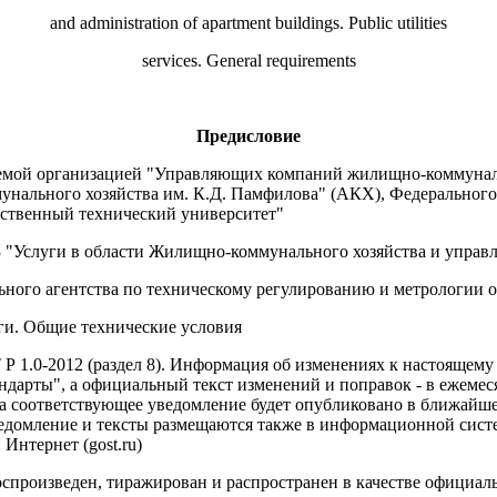
and administration of apartment buildings. Public utilities
services. General requirements
Предисловие
мой организацией "Управляющих компаний жилищно-коммуналь
нального хозяйства им. К.Д. Памфилова" (АКХ), Федерального
рственный технический университет"
 "Услуги в области Жилищно-коммунального хозяйства и упра
агентства по техническому регулированию и метрологии от 1
и. Общие технические условия
 1.0-2012 (раздел 8). Информация об изменениях к настоящему 
ндарты", а официальный текст изменений и поправок - в ежеме
рта соответствующее уведомление будет опубликовано в ближай
домление и тексты размещаются также в информационной систе
Интернет (gost.ru)
спроизведен, тиражирован и распространен в качестве официаль