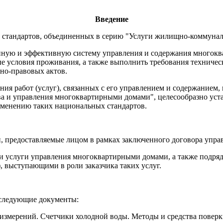
Введение
 стандартов, объединенных в серию "Услуги жилищно-коммунал
диную и эффективную систему управления и содержания многок
е условия проживания, а также выполнить требования техничес
но-правовых актов.
ия работ (услуг), связанных с его управлением и содержанием
ва и управления многоквартирными домами", целесообразно уст
именению таких национальных стандартов.
и, предоставляемые лицом в рамках заключенного договора упр
и услуги управления многоквартирными домами, а также подр
, выступающими в роли заказчика таких услуг.
 следующие документы:
 измерений. Счетчики холодной воды. Методы и средства повер